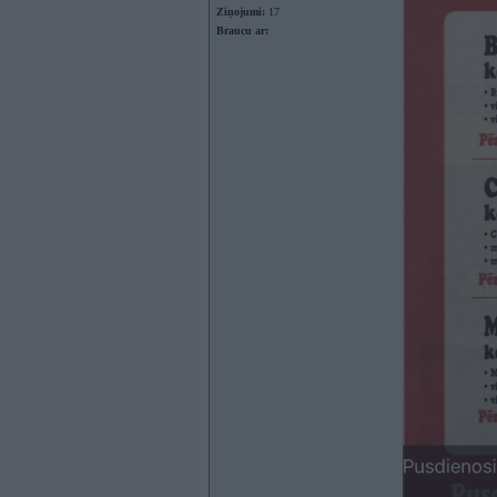
Ziņojumi:
17
Braucu ar: