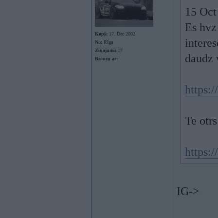
15 Oct
Es hvz 
Kopš:
17. Dec 2002
interes
No:
Rīga
Ziņojumi:
17
daudz 
Braucu ar:
https:
Te otrs
https:
IG->