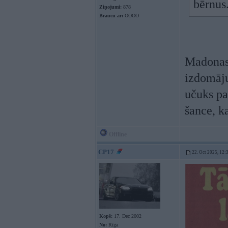
bērnus.
Ziņojumi:
878
Braucu ar:
OOOO
Madonas 
izdomājua
učuks pa
šance, k
Offline
CP17
22. Oct 2025, 12:
Kopš:
17. Dec 2002
No:
Rīga