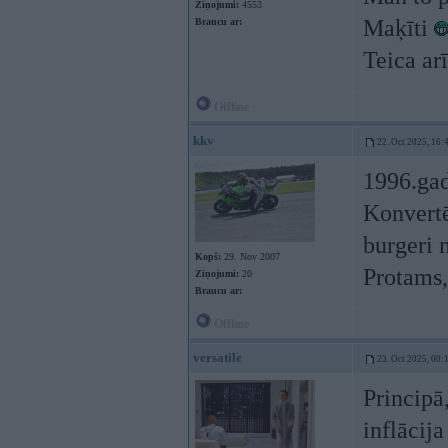
Ziņojumi:
4553
Maķīti
Braucu ar:
Teica ar
Offline
kkv
22. Oct 2025, 16:
1996.gad
Konvertē
burgeri
Kopš:
29. Nov 2007
Protams,
Ziņojumi:
20
Braucu ar:
Offline
versatile
23. Oct 2025, 00:
Principā
inflācija