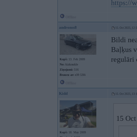
https://
Offline
andronss8
15. Oct 2025, 12:
Bildi ne
Baļķus v
regulāri
Kopš:
13. Feb 2009
No:
Aizkraukle
Ziņojumi:
516
Braucu ar:
e39 530i
Offline
Kidd
15. Oct 2025, 13:
15 Oct
Kopš:
18. May 2009