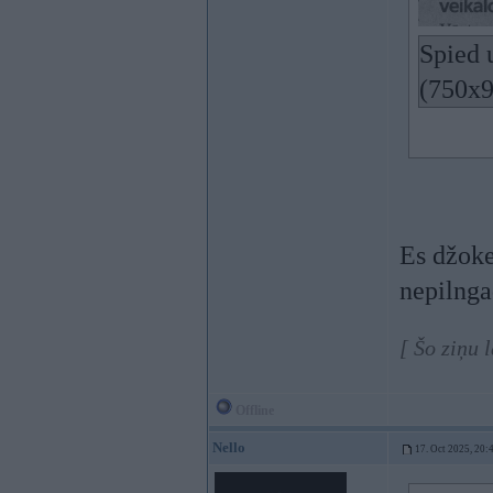
Spied u
(750x9
Es džoke
nepilnga
[ Šo ziņu 
Offline
Nello
17. Oct 2025, 20: