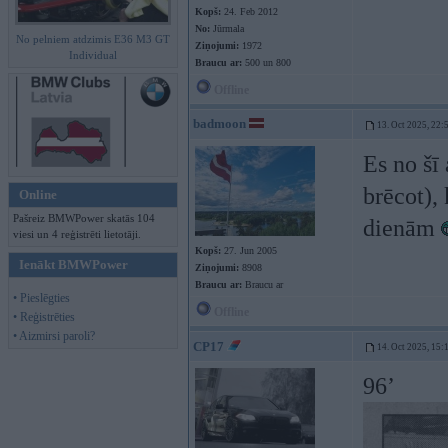
Kopš:
24. Feb 2012
No:
Jūrmala
No pelniem atdzimis E36 M3 GT
Ziņojumi:
1972
Individual
Braucu ar:
500 un 800
Offline
badmoon
13. Oct 2025, 22:
Es no šī
brēcot),
Online
Pašreiz BMWPower skatās 104
dienām
viesi un 4 reģistrēti lietotāji.
Kopš:
27. Jun 2005
Ienākt BMWPower
Ziņojumi:
8908
Braucu ar:
Braucu ar
• Pieslēgties
Offline
• Reģistrēties
• Aizmirsi paroli?
CP17
14. Oct 2025, 15:
96’