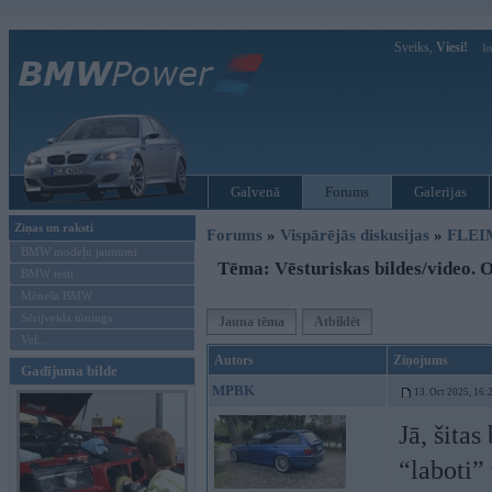
Sveiks,
Viesi!
Ie
Galvenā
Forums
Galerijas
Ziņas un raksti
Forums
»
Vispārējās diskusijas
»
FLEI
BMW modeļu jaunumi
Tēma: Vēsturiskas bildes/video. O
BMW testi
Mēneša BMW
Sērijveida tūnings
Jauna tēma
Atbildēt
Vel...
Autors
Ziņojums
Gadījuma bilde
MPBK
13. Oct 2025, 16:
Jā, šita
“laboti”