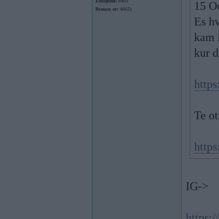
Ziņojumi:
8403
15 O
Braucu ar:
400Zs
Es hv
kam i
kur 
http
Te ot
http
IG->
https: