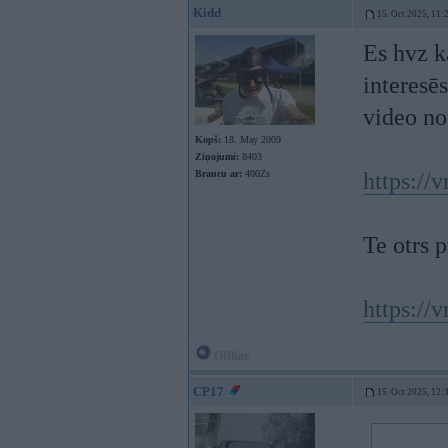
Kidd
15. Oct 2025, 11:
Es hvz k
interesēs
video no
Kopš:
18. May 2009
Ziņojumi:
8403
Braucu ar:
400Zs
https:/
Te otrs p
https:/
Offline
CP17
15. Oct 2025, 12: