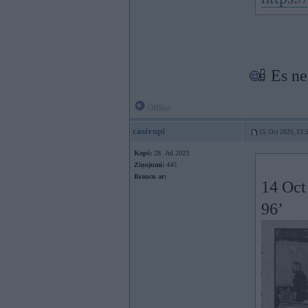
Es ne
Offline
casivupi
15. Oct 2025, 13:
Kopš:
28. Jul 2023
Ziņojumi:
445
Braucu ar:
14 Oct
96’