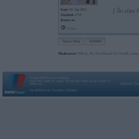
[ Šo ziņu 
Kopš:
03. Sep 2015
Ziņojumi:
1714
Braucu ar:
Offline
Jauna tēma
Atbildēt
Moderatori:
968-jk
,
AV
,
AiwaShuraLLP
,
GirtzB
,
Lafter
Vortāls BMWPower.lv darbojas
kopš 2002. gada 14. maija. Tas nav auto klubs un nav saistīts ar
Galvena
|
Fo
BMW AG.
Par BMWPower
|
Kontakti
|
Reklāma