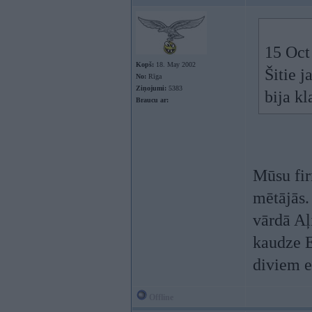
15 Oct
Kopš:
18. May 2002
Šitie 
No:
Rīga
Ziņojumi:
5383
bija kl
Braucu ar:
Mūsu fir
mētājās.
vārdā Aļ
kaudze E
diviem e
Offline