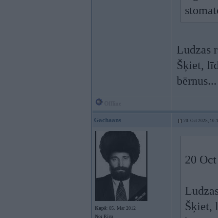
stoma
Ludzas 
Šķiet, l
bērnus...
Offline
Gachaans
20. Oct 2025, 10:
20 Oct
Ludzas
Šķiet,
Kopš:
05. Mar 2012
No:
Rīga