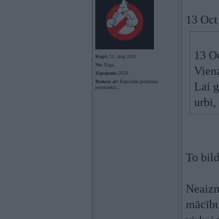
13 Oct
13 O
Kopš:
15. Aug 2011
No:
Rīga
Viena
Ziņojumi:
2670
Braucu ar:
Klasiskās piedziņas
Lai g
pieminekli...
urbi,
To bil
Neaizm
mācību