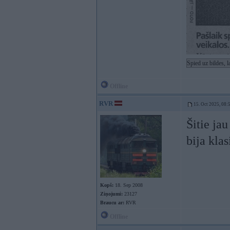
Spied uz bildes, 
Offline
RVR
15. Oct 2025, 08:
Šitie ja
bija kla
Kopš:
18. Sep 2008
Ziņojumi:
23127
Braucu ar:
RVR
Offline