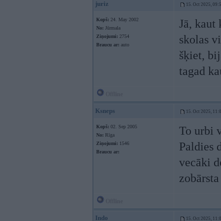
juriz
15. Oct 2025, 09:
Kopš:
24. May 2002
Jā, kaut
No:
Jūrmala
skolas vi
Ziņojumi:
2754
Braucu ar:
auto
šķiet, bi
tagad kau
Offline
Ksneps
15. Oct 2025, 11:
Kopš:
02. Sep 2005
To urbi 
No:
Rīga
Paldies 
Ziņojumi:
1546
Braucu ar:
vecāki d
zobārsta 
Offline
Indo
15. Oct 2025, 11: