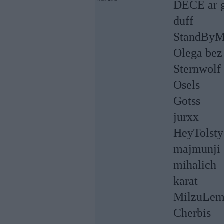
DECE ar 
duff
StandBy
Olega bez
Sternwolf
Osels
Gotss
jurxx
HeyTolsty
majmunji
mihalich
karat
MilzuLem
Cherbis