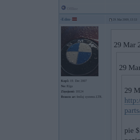
Offline
-Edm-
29. Mar 2009, 13:53
29 Mar 2
29 Mar 
Kopš:
19. Dec 2007
No:
Rīga
29 M
Ziņojumi:
18124
Braucu ar:
fenšuj systems.LTR.
http:
parts
pie $