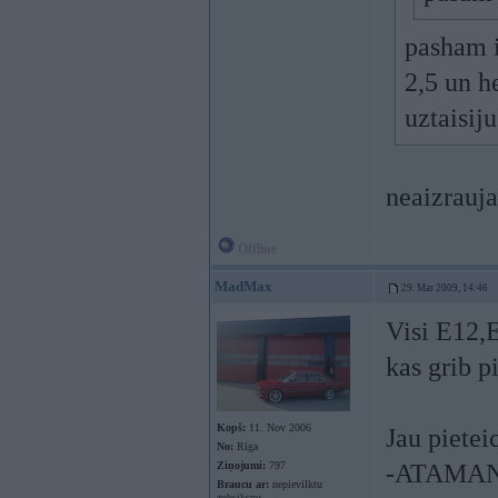
pasham i
2,5 un h
uztaisij
neaizrauj
Offline
MadMax
29. Mar 2009, 14:46
Visi E12,
kas grib p
Kopš:
11. Nov 2006
Jau pietei
No:
Rīga
Ziņojumi:
797
-ATAMAN
Braucu ar:
nepievilktu
zobsiksnu