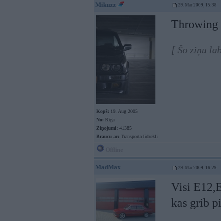
Mikuzz
29. Mar 2009, 15:38
Throwing 
[ Šo ziņu la
Kopš:
19. Aug 2005
No:
Rīga
Ziņojumi:
41385
Braucu ar:
Transporta līdzekli
Offline
MadMax
29. Mar 2009, 16:29
Visi E12,
kas grib p