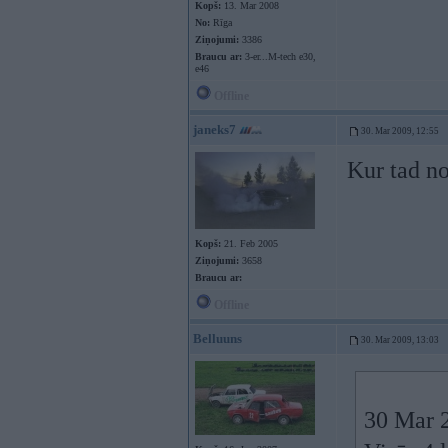
Kopš:
13. Mar 2008
No:
Rīga
Ziņojumi:
3386
Braucu ar:
3-er...M-tech e30,
e46
Offline
janeks7
30. Mar 2009, 12:55
Kur tad n
Kopš:
21. Feb 2005
Ziņojumi:
3658
Braucu ar:
Offline
Belluuns
30. Mar 2009, 13:03
30 Mar 2