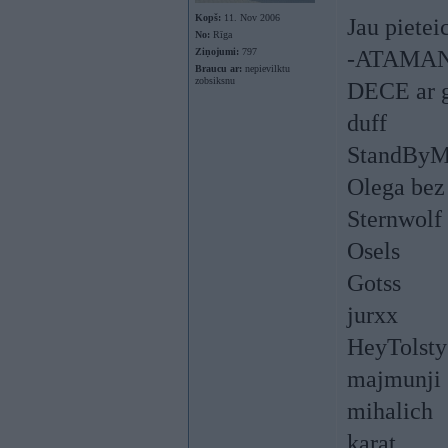
Kopš:
11. Nov 2006
Jau pietei
No:
Rīga
Ziņojumi:
797
-ATAMAN
Braucu ar:
nepievilktu
zobsiksnu
DECE ar 
duff
StandBy
Olega bez
Sternwolf
Osels
Gotss
jurxx
HeyTolsty
majmunji
mihalich
karat