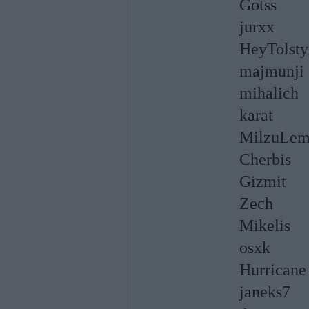
Gotss
jurxx
HeyTolsty
majmunji
mihalich
karat
MilzuLem
Cherbis
Gizmit
Zech
Mikelis
osxk
Hurricane
janeks7