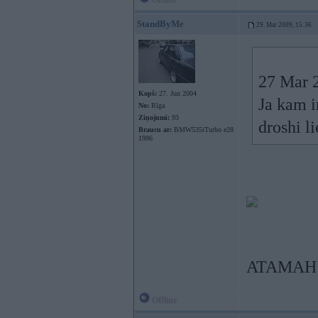
Offline
StandByMe
29. Mar 2009, 15:36
27 Mar 
Kopš:
27. Jun 2004
Ja kam i
No:
Rīga
Ziņojumi:
93
droshi li
Braucu ar:
BMW535iTurbo e28
1986
ATAMAH da
Offline