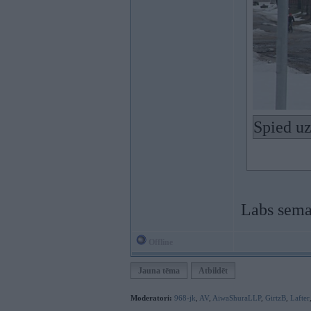
Spied uz
Labs semak
Offline
Jauna tēma
Atbildēt
Moderatori:
968-jk
,
AV
,
AiwaShuraLLP
,
GirtzB
,
Lafter