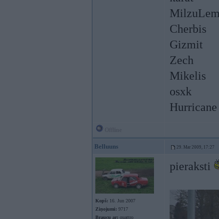
MilzuLem
Cherbis
Gizmit
Zech
Mikelis
osxk
Hurricane
Offline
Belluuns
29. Mar 2009, 17:27
pieraksti
Kopš:
16. Jun 2007
Ziņojumi:
9717
Braucu ar:
quattro