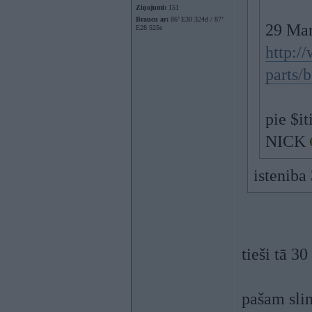
Ziņojumi:
151
Braucu ar:
86’ E30 324d / 87’
29 Mar
E28 525e
http:/
parts/b
pie $it
NICK
isteniba
tieši tā 3
pašam slin