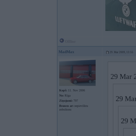
Offline
MadMax
29. Mar 2009, 13:55
29 Mar 2
Kopš:
11. Nov 2006
No:
Rīga
29 Mar
Ziņojumi:
797
Braucu ar:
nepievilktu
zobsiksnu
29 Ma