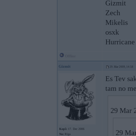
Gizmit
Zech
Mikelis
osxk
Hurricane
Offline
Gizmit
29. Mar 2009, 14:58
Es Tev sa
tam no met
29 Mar 2
Kopš:
17. Dec 2006
29 Mar
No:
Rīga