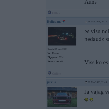
Auns
Offline
Huligaans
29. Mar 2009, 20:33
es visu ne
nedaudz s
Kopš:
03. Jan 2006
------------
No:
Jūrmala
Ziņojumi:
5291
Viss ko es
Braucu ar:
e34
Offline
jurci-s
30. Mar 2009, 12:46
Ja vajag va