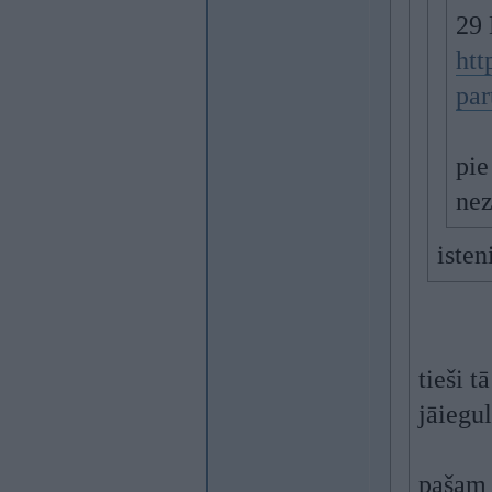
29 
htt
par
pie
ne
isten
tieši t
jāiegul
pašam 