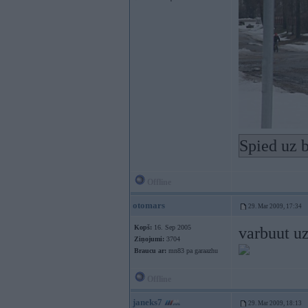
Spied uz b
Offline
otomars
29. Mar 2009, 17:34
Kopš:
16. Sep 2005
varbuut uz
Ziņojumi:
3704
Braucu ar:
mn83 pa garaazhu
Offline
janeks7
29. Mar 2009, 18:13