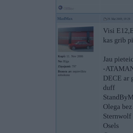
Offline
MadMax
29. Mar 2009, 19:29
Visi E12,
kas grib p
Kopš:
11. Nov 2006
Jau pietei
No:
Rīga
Ziņojumi:
797
-ATAMAN
Braucu ar:
nepievilktu
zobsiksnu
DECE ar 
duff
StandBy
Olega bez
Sternwolf
Osels