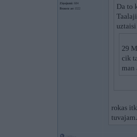
Ziņojumi:
684
Da to k
Braucu ar:
l322
Taalaj
uztais
29 Ma
cik t
man a
rokas it
tuvajam.