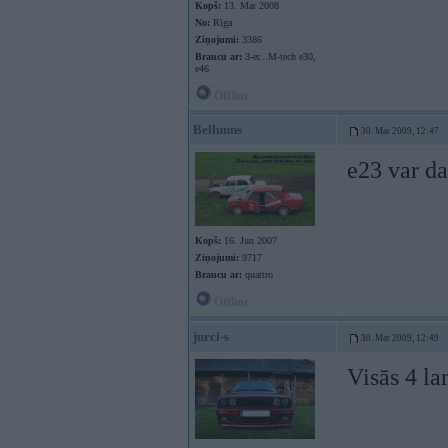
Kopš:
13. Mar 2008
No:
Rīga
Ziņojumi:
3386
Braucu ar:
3-er...M-tech e30,
e46
Offline
Belluuns
30. Mar 2009, 12:47
e23 var da
Kopš:
16. Jun 2007
Ziņojumi:
9717
Braucu ar:
quattro
Offline
jurci-s
30. Mar 2009, 12:49
Visās 4 la