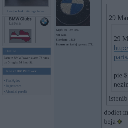
Latvijas lauku tūninga šedevri
29 Mar 
Kopš:
19. Dec 2007
No:
Rīga
29 M
Ziņojumi:
18124
Braucu ar:
fenšuj systems.LTR.
http:
Online
parts
Pašreiz BMWPower skatās 78 viesi
un 5 reģistrēti lietotāji.
Ienākt BMWPower
pie $
• Pieslēgties
nezi
• Reģistrēties
• Aizmirsi paroli?
isteni
dodiet m
beja