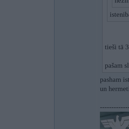
nezi
isteni
tieši tā 
pašam sl
pasham ist
un hermeti
------------