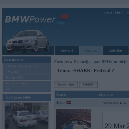
Sveiks,
Viesi!
Ie
Galvenā
Forums
Galerijas
Ziņas un raksti
Forums
»
Diskusijas par BMW modeļi
BMW modeļu jaunumi
Tēma: -SHARK- Festival ?
BMW testi
Mēneša BMW
Sērijveida tūnings
Jauna tēma
Atbildēt
Vel...
Autors
Ziņojums
Gadījuma bilde
-Edm-
29. Mar 2009, 13:52
29 Mar 