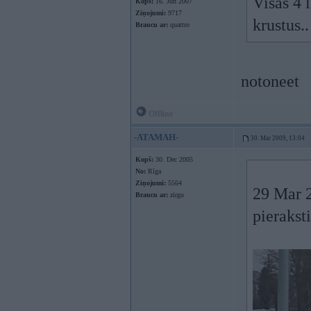
Visās 4 
Kopš:
16. Jun 2007
Ziņojumi:
9717
krustus.
Braucu ar:
quattro
notoneet
Offline
-ATAMAH-
30. Mar 2009, 13:04
Kopš:
30. Dec 2005
No:
Rīga
Ziņojumi:
5564
29 Mar 2
Braucu ar:
zirgu
pierakst