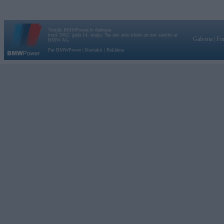
Vortāls BMWPower.lv darbojas
kopš 2002. gada 14. maija. Tas nav auto klubs un nav saistīts ar
Galvena
|
Fo
BMW AG.
Par BMWPower
|
Kontakti
|
Reklāma