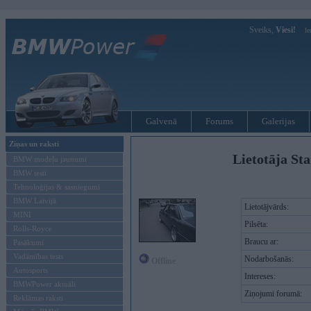
Sveiks,
Viesi!
Ie
Galvenā
Forums
Galerijas
Ziņas un raksti
Lietotāja St
BMW modeļu jaunumi
BMW testi
Tehnoloģijas & sasniegumi
BMW Latvijā
Lietotājvārds:
MINI
Pilsēta:
Rolls-Royce
Braucu ar:
Pasākumi
Vadāmības tests
Nodarbošanās:
Offline
Autosports
Intereses:
BMWPower aktuāli
Ziņojumi forumā:
Reklāmas raksti