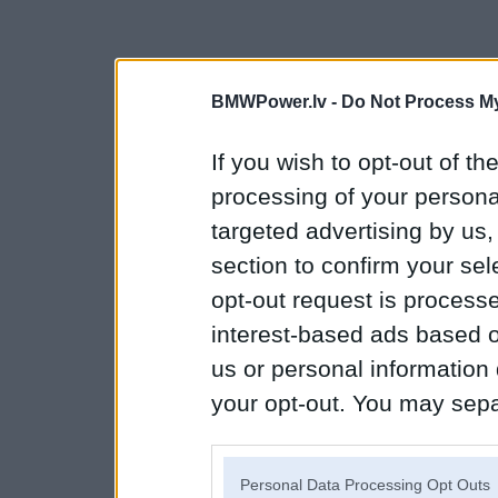
BMWPower.lv -
Do Not Process My
If you wish to opt-out of the
processing of your personal
targeted advertising by us
section to confirm your sel
opt-out request is proces
interest-based ads based o
us or personal information d
your opt-out. You may separ
disclosure of your personal
IAB’s list of downstream pa
Personal Data Processing Opt Outs