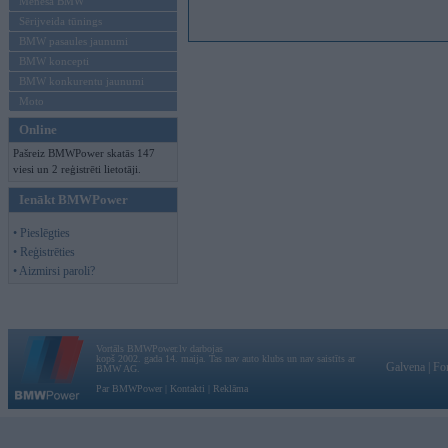
Mēneša BMW
Sērijveida tūnings
BMW pasaules jaunumi
BMW koncepti
BMW konkurentu jaunumi
Moto
Online
Pašreiz BMWPower skatās 147
viesi un 2 reģistrēti lietotāji.
Ienākt BMWPower
• Pieslēgties
• Reģistrēties
• Aizmirsi paroli?
Vortāls BMWPower.lv darbojas
kopš 2002. gada 14. maija. Tas nav auto klubs un nav saistīts ar
Galvena
|
Fo
BMW AG.
Par BMWPower
|
Kontakti
|
Reklāma