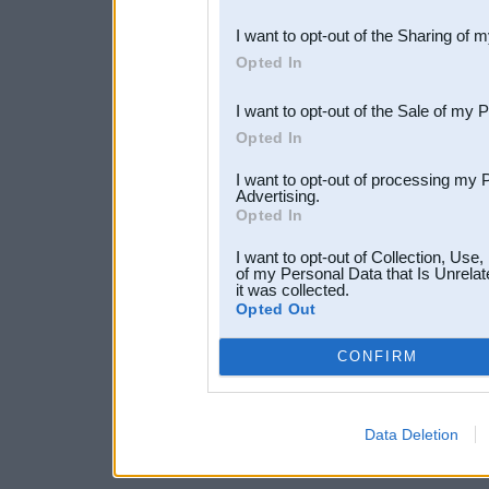
also be disclosed by us to 
I want to opt-out of the Sharing of 
Downstream Participants
th
Opted In
third parties.
I want to opt-out of the Sale of my 
Opted In
I want to opt-out of processing my 
Advertising.
Opted In
I want to opt-out of Collection, Use
of my Personal Data that Is Unrelat
it was collected.
Opted Out
CONFIRM
Data Deletion