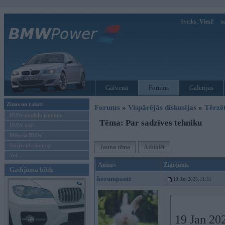
Sveiks,
Viesi!
Ie
Galvenā
Forums
Galerijas
Ziņas un raksti
Forums
»
Vispārējās diskusijas
»
Tērzē
BMW modeļu jaunumi
Tēma: Par sadzīves tehniku
BMW testi
Mēneša BMW
Sērijveida tūnings
Jauna tēma
Atbildēt
Vel...
Autors
Ziņojums
Gadījuma bilde
korumpante
19. Jan 2023, 11:31
19 Jan 20