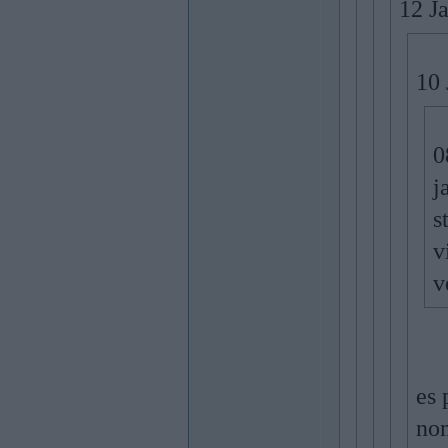
12 J
10 
0
j
s
v
v
es 
nom