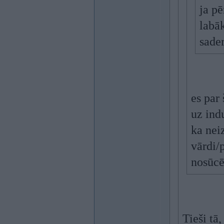
ja pē
labā
sade
es par
uz ind
ka nei
vārdi/
nosūcē
Tieši tā