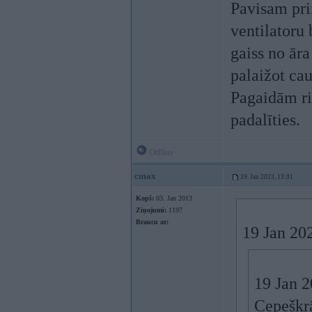
Pavisam pri
ventilatoru 
gaiss no āra
palaižot cau
Pagaidām ris
padalīties.
Offline
cmax
19. Jan 2023, 13:01
Kopš:
03. Jan 2013
Ziņojumi:
1197
Braucu ar:
19 Jan 20
19 Jan 
Cepeškrā