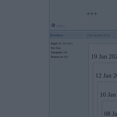
+++
Offline
Kondors
20. Jan 2023, 15:15
Kopš:
09. Feb 2014
No:
Rīga
Ziņojumi:
330
19 Jan 20
Braucu ar:
E61
12 Jan 
10 Jan
08 J