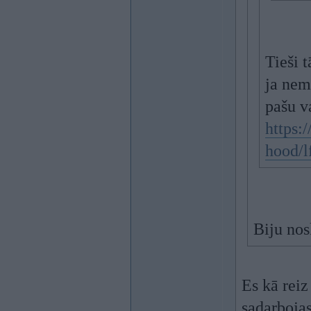
Tieši 
ja nem
pašu v
https:
hood/l
Biju nosk
Es kā reiz
sadarbojas