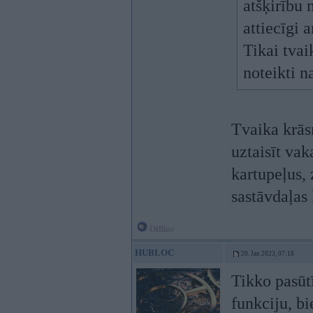
atšķirību 
attiecīgi 
Tikai tvai
noteikti n
Tvaika krāsn
uztaisīt vak
kartupeļus, 
sastāvdaļas 
Offline
HUBLOC
20. Jan 2023, 07:18
Tikko pasūtī
funkciju, b