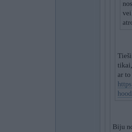
nos
vei
atr
Tieš
tikai
ar to
http
hood
Biju no