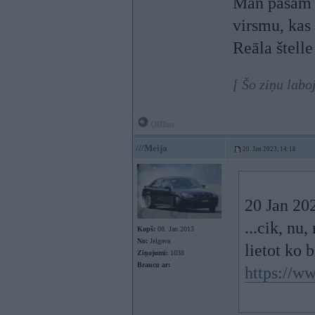
Man pašam i
virsmu, kas
Reāla štelle
[ Šo ziņu labo
Offline
///Meija
20. Jan 2023, 14:18
20 Jan 20
...cik, nu
Kopš:
08. Jan 2013
No:
Jelgava
lietot ko 
Ziņojumi:
1038
Braucu ar:
https://w