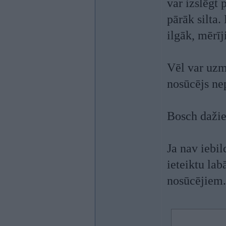
var izslēgt 
pārāk silta
ilgāk, mērīj
Vēl var uzme
nosūcējs ne
Bosch dažie
Ja nav iebi
ieteiktu la
nosūcējiem.