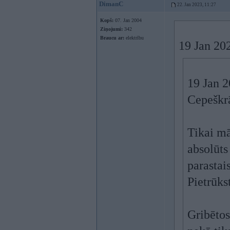
DimanC
22. Jan 2023, 11:27
Kopš:
07. Jan 2004
Ziņojumi:
342
Braucu ar:
elektrību
19 Jan 20
19 Jan 
Cepeškrā
Tikai mā
absolūts
parastai
Pietrūks
Gribētos