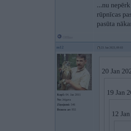
...nu nepērk
rūpnīcas pas
pasūta nāka
Offline
m12
23. Jan 2023, 09:03
20 Jan 20
19 Jan 
Kopš:
04. Jan 2011
No:
Jelgava
Ziņojumi:
546
Braucu ar:
955
12 Jan