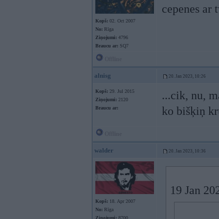
cepenes ar tv
Kopš:
02. Oct 2007
No:
Rīga
Ziņojumi:
4796
Braucu ar:
SQ7
Offline
alnisg
20. Jan 2023, 10:26
Kopš:
29. Jul 2015
...cik, nu, 
Ziņojumi:
2120
ko bišķiņ k
Braucu ar:
Offline
walder
20. Jan 2023, 10:36
19 Jan 20
Kopš:
18. Apr 2007
No:
Rīga
Ziņojumi:
8700