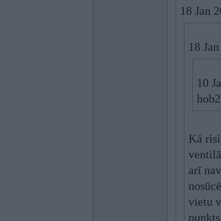
18 Jan 
18 Jan
10 J
hob2
Kā risi
ventil
arī nav
nosūcē
vietu 
punkts