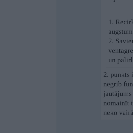
1. Recir
augstums
2. Savie
ventagre
un palir
2. punkts 
negrib fun
jautājums 
nomainīt 
neko vairā