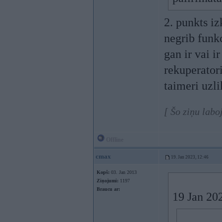
2. punkts iz
negrib funkc
gan ir vai i
rekuperator
taimeri uzli
[ Šo ziņu labo
Offline
cmax
19. Jan 2023, 12:46
Kopš:
03. Jan 2013
Ziņojumi:
1197
Braucu ar:
19 Jan 20