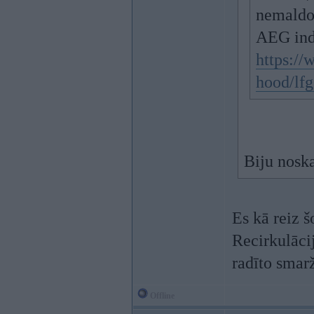
nemaldos
AEG indu
https://
hood/lf
Biju noska
Es kā reiz š
Recirkulācij
radīto smar
Offline