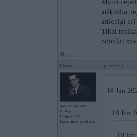
Maizi cepot 
atšķirību ne
attiecīgi ar
Tikai tvaika
noteikti nav
Offline
Mixzzz
19. Jan 2023, 11:51
18 Jan 20
Kopš:
09. May 2013
18 Jan 
No:
Rīga
Ziņojumi:
3131
Braucu ar:
e34 un e91 kuuc
10 Jan