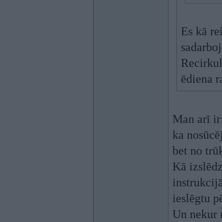
Es kā re
sadarboj
Recirkulā
ēdiena r
Man arī ir
ka nosūcēj
bet no tr
Kā izslēdz
instrukcij
ieslēgtu 
Un nekur n