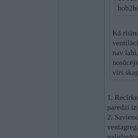
hob2h
Kā risin
ventilāc
nav labi
nosūcēji
virs ska
1. Recirku
paredzi iz
2. Savieno
ventagregā
palirlināt