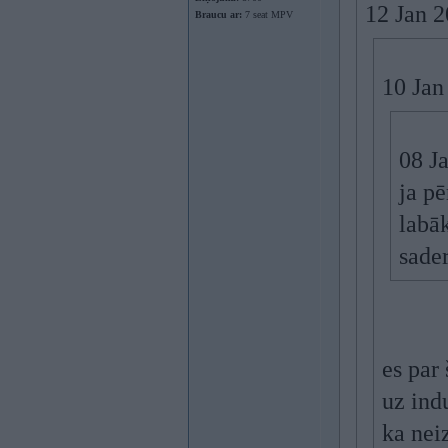
12 Jan 
Braucu ar:
7 seat MPV
10 Jan
08 J
ja pē
labā
sade
es par
uz ind
ka nei