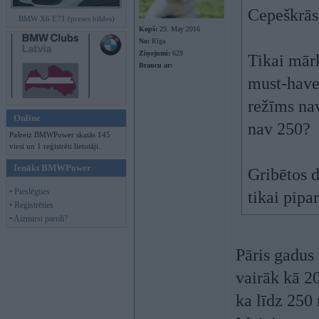
Cepeškrās
BMW X6 E71 (preses bildes)
Kopš:
29. May 2016
No:
Rīga
Ziņojumi:
629
Tikai mārk
Braucu ar:
must-have?
režīms nav
Online
nav 250?
Pašreiz BMWPower skatās 145
viesi un 1 reģistrēti lietotāji.
Ienākt BMWPower
Gribētos d
• Pieslēgties
tikai pipa
• Reģistrēties
• Aizmirsi paroli?
Pāris gadus 
vairāk kā 20
ka līdz 250 