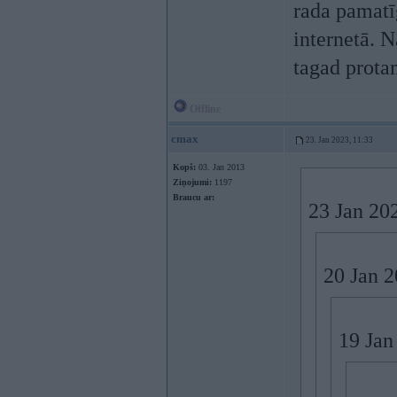
rada pamatī
internetā. 
tagad prota
Offline
cmax
23. Jan 2023, 11:33
Kopš:
03. Jan 2013
Ziņojumi:
1197
Braucu ar:
23 Jan 20
20 Jan 
19 Jan