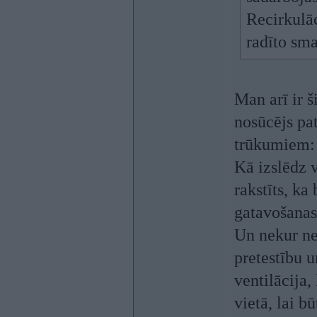
Recirkulāc
radīto sma
Man arī ir š
nosūcējs pat
trūkumiem:
Kā izslēdz v
rakstīts, ka
gatavošanas
Un nekur ner
pretestību 
ventilācija
vietā, lai b