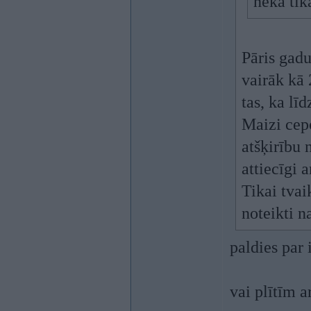
nekā tik
Pāris gadu
vairāk kā 
tas, ka lī
Maizi cepo
atšķirību 
attiecīgi 
Tikai tvai
noteikti n
paldies par 
vai plītīm a