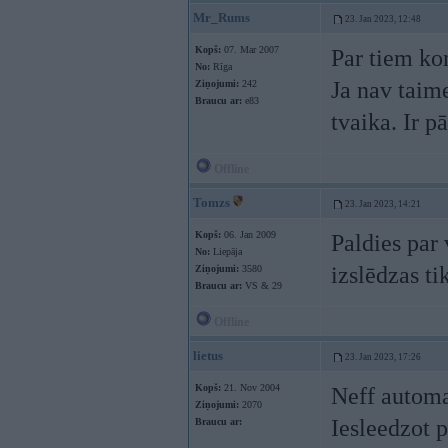
Mr_Rums
23. Jan 2023, 12:48
Kopš:
07. Mar 2007
Par tiem ko
No:
Rīga
Ja nav taim
Ziņojumi:
242
Braucu ar:
e83
tvaika. Ir p
Offline
Tomzs
23. Jan 2023, 14:21
Kopš:
06. Jan 2009
Paldies par
No:
Liepāja
izslēdzas ti
Ziņojumi:
3580
Braucu ar:
VS & 29
Offline
lietus
23. Jan 2023, 17:26
Kopš:
21. Nov 2004
Neff automa
Ziņojumi:
2070
Iesleedzot p
Braucu ar: