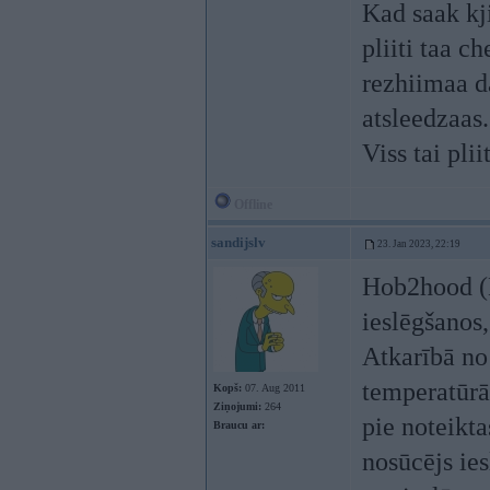
Kad saak kji
pliiti taa 
rezhiimaa d
atsleedzaas.
Viss tai pliit
Offline
sandijslv
23. Jan 2023, 22:19
Hob2hood (E
ieslēgšanos,
Atkarībā no
temperatūrām
Kopš:
07. Aug 2011
Ziņojumi:
264
pie noteikta
Braucu ar:
nosūcējs ies