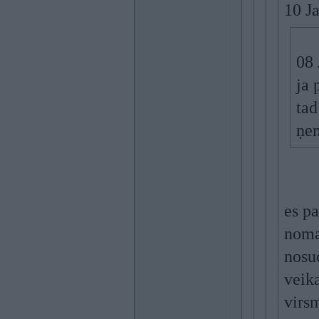
10 J
08 
ja 
tad
ņem
es p
noma
nosuc
veika
virs