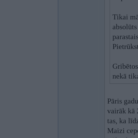
Tikai mā
absolūts
parastai
Pietrūks
Gribētos
nekā tik
Pāris gadu
vairāk kā 
tas, ka lī
Maizi cepo