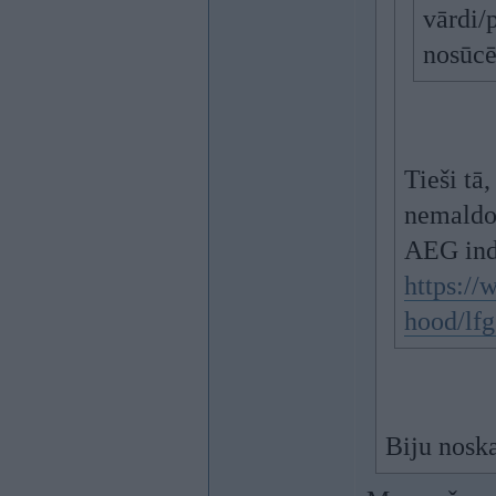
vārdi/
nosūcē
Tieši tā
nemaldos
AEG indu
https://
hood/lf
Biju noska