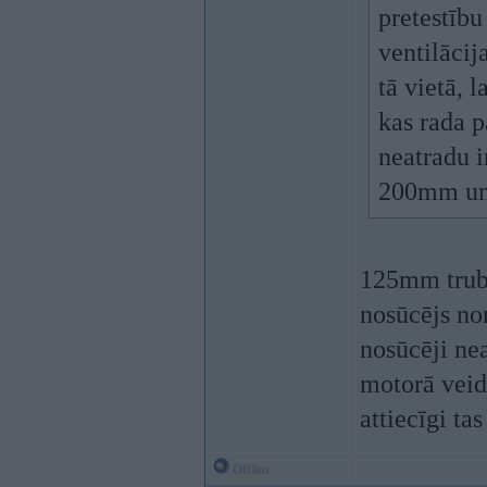
pretestību
ventilācij
tā vietā, 
kas rada p
neatradu i
200mm un 
125mm truba
nosūcējs no
nosūcēji nea
motorā veid
attiecīgi tas
Offline