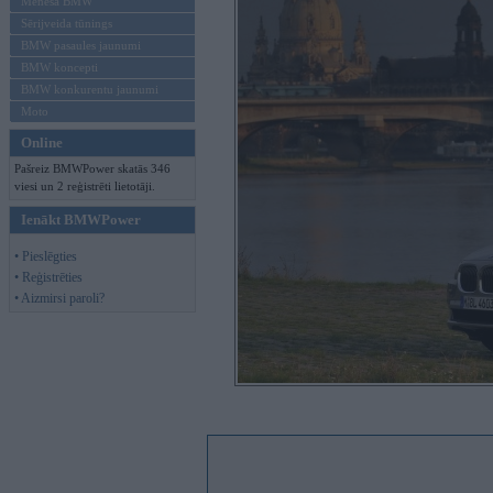
Mēneša BMW
Sērijveida tūnings
BMW pasaules jaunumi
BMW koncepti
BMW konkurentu jaunumi
Moto
Online
Pašreiz BMWPower skatās 346
viesi un 2 reģistrēti lietotāji.
Ienākt BMWPower
• Pieslēgties
• Reģistrēties
• Aizmirsi paroli?