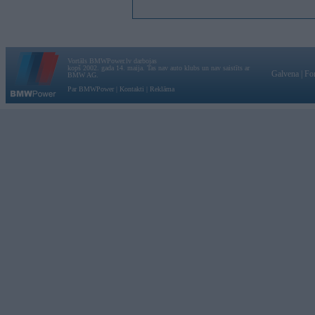
Vortāls BMWPower.lv darbojas
kopš 2002. gada 14. maija. Tas nav auto klubs un nav saistīts ar
Galvena
|
Fo
BMW AG.
Par BMWPower
|
Kontakti
|
Reklāma