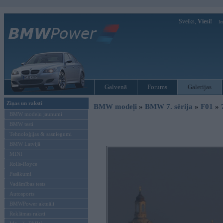
Sveiks,
Viesi!
Ie
Galvenā
Forums
Galerijas
Ziņas un raksti
BMW modeļi
»
BMW 7. sērija
»
F01
»
BMW modeļu jaunumi
BMW testi
Tehnoloģijas & sasniegumi
BMW Latvijā
MINI
Rolls-Royce
Pasākumi
Vadāmības tests
Autosports
BMWPower aktuāli
Reklāmas raksti