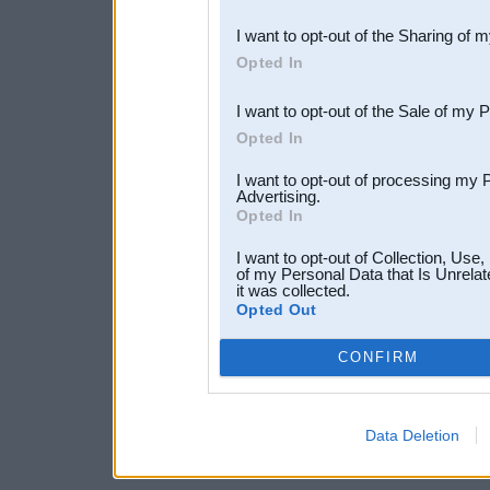
also be disclosed by us to 
I want to opt-out of the Sharing of 
Downstream Participants
th
Opted In
third parties.
I want to opt-out of the Sale of my 
Opted In
I want to opt-out of processing my 
Advertising.
Opted In
I want to opt-out of Collection, Use
of my Personal Data that Is Unrelat
it was collected.
Opted Out
CONFIRM
Data Deletion