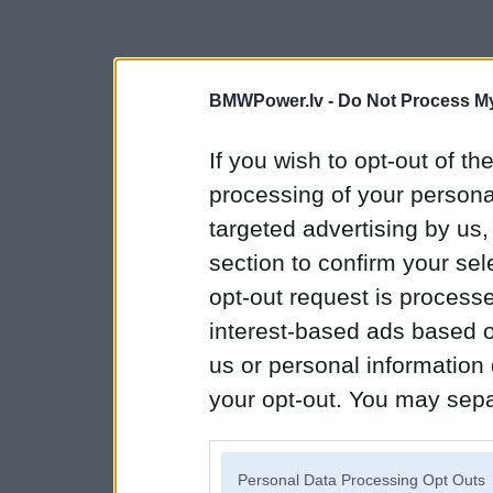
BMWPower.lv -
Do Not Process My
If you wish to opt-out of the
processing of your personal
targeted advertising by us
section to confirm your sel
opt-out request is proces
interest-based ads based o
us or personal information d
your opt-out. You may separ
disclosure of your personal
IAB’s list of downstream pa
Personal Data Processing Opt Outs