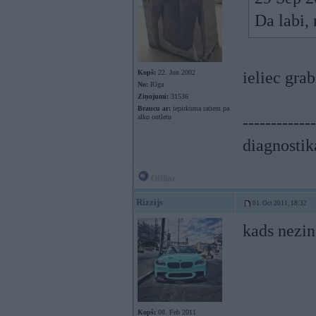
Da labi,
Kopš:
22. Jun 2002
ieliec gra
No:
Rīga
Ziņojumi:
31536
Braucu ar:
iepirkuma ratiem pa
alko outletu
-------------
diagnostik
Offline
Rizzijs
01. Oct 2011, 18:32
kads nezin
Kopš:
08. Feb 2011