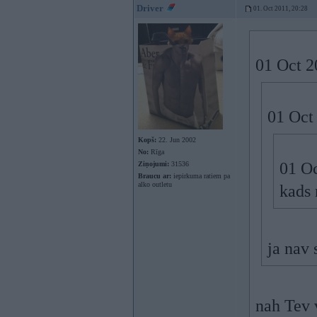
Driver
01. Oct 2011, 20:28
01 Oct 2
01 Oct 
Kopš:
22. Jun 2002
No:
Rīga
01 Oc
Ziņojumi:
31536
Braucu ar:
iepirkuma ratiem pa
alko outletu
kads 
ja nav 
nah Tev 