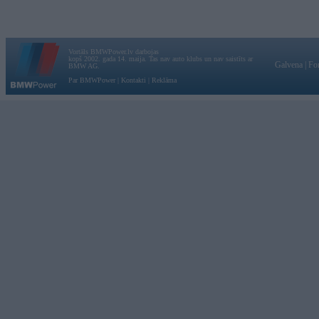
Vortāls BMWPower.lv darbojas
kopš 2002. gada 14. maija. Tas nav auto klubs un nav saistīts ar
Galvena
|
Fo
BMW AG.
Par BMWPower
|
Kontakti
|
Reklāma