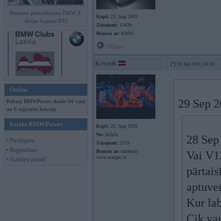
Hamann pārveidojumi BMW 3.
Kopš:
22. Aug 2002
sērijas kupejai E92
Ziņojumi:
13429
Braucu ar:
BMW
Offline
KristsK
29. Sep 2011, 00:16
Online
29 Sep 20
Pašreiz BMWPower skatās 94 viesi
un 6 reģistrēti lietotāji.
Ienākt BMWPower
Kopš:
22. Aug 2005
No:
Ikšķile
28 Sep 
• Pieslēgties
Ziņojumi:
2753
• Reģistrēties
Braucu ar:
uzrakstu
Vai V12
www.margas.lv
• Aizmirsi paroli?
pārtais
aptuve
Kur lab
Cik var