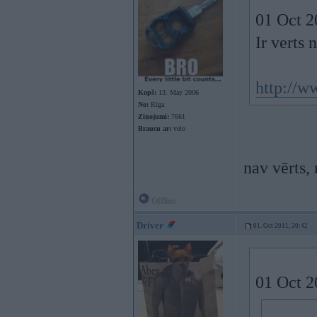
01 Oct 2
Ir verts
http://w
Kopš:
13. May 2006
No:
Rīga
Ziņojumi:
7661
Braucu ar:
velo
nav vērts,
Offline
Driver
01. Oct 2011, 20:42
01 Oct 20