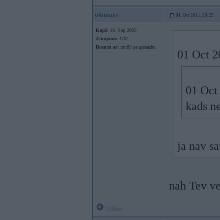
otomars
01. Oct 2011, 20:23
Kopš:
16. Sep 2005
Ziņojumi:
3704
Braucu ar:
mn83 pa garaazhu
01 Oct 2
01 Oct 
kads ne
ja nav sa
nah Tev ve
Offline