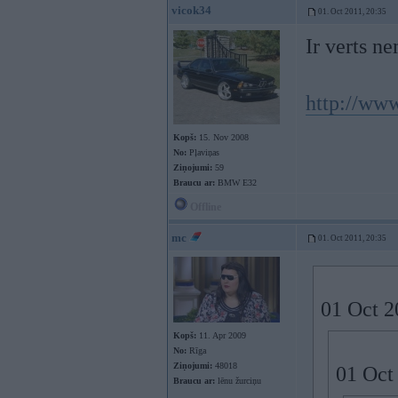
vicok34
01. Oct 2011, 20:35
Ir verts n
http://www
Kopš:
15. Nov 2008
No:
Pļaviņas
Ziņojumi:
59
Braucu ar:
BMW E32
Offline
mc
01. Oct 2011, 20:35
01 Oct 2
Kopš:
11. Apr 2009
No:
Rīga
Ziņojumi:
48018
01 Oct 
Braucu ar:
lēnu žurciņu