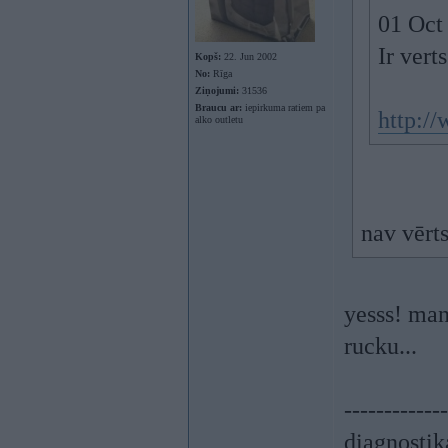
01 Oct 
Ir ver
Kopš:
22. Jun 2002
No:
Rīga
Ziņojumi:
31536
Braucu ar:
iepirkuma ratiem pa
http:/
alko outletu
nav vērt
yesss! man
rucku...
-------------
diagnostik