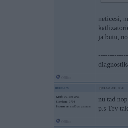
neticesi, 
katlizatori
ja butu, no
-------------
diagnostik
Offline
otomars
01. Oct 2011, 20:33
Kopš:
16. Sep 2005
nu tad nop
Ziņojumi:
3704
p.s Tev tak
Braucu ar:
mn83 pa garaazhu
Offline