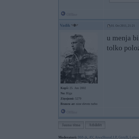
Offline
Vadik
01. Oct 2011, 21:21
u menja b
tolko polo
Kopš:
25. Jun 2002
No:
Rīga
Ziņojumi:
5279
Braucu ar:
nine eleven turbo
Offline
Jauna tēma
Atbildēt
Moderatori:
968-jk
,
AV
,
AiwaShuraLLP
,
GirtzB
,
Lafter