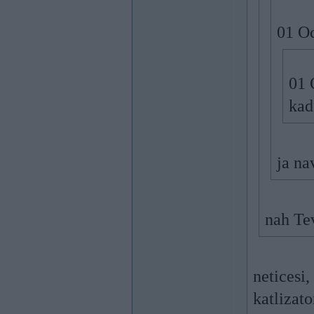
01 Oc
01 
kad
ja na
nah Te
neticesi
katlizato