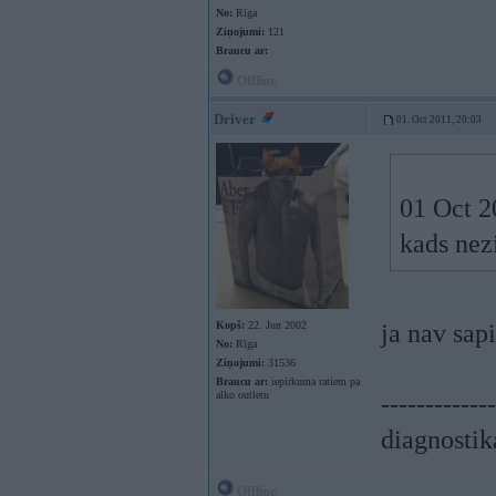
No:
Rīga
Ziņojumi:
121
Braucu ar:
Offline
Driver
01. Oct 2011, 20:03
01 Oct 20
kads nezi
Kopš:
22. Jun 2002
ja nav sapi
No:
Rīga
Ziņojumi:
31536
Braucu ar:
iepirkuma ratiem pa
alko outletu
-------------
diagnostik
Offline