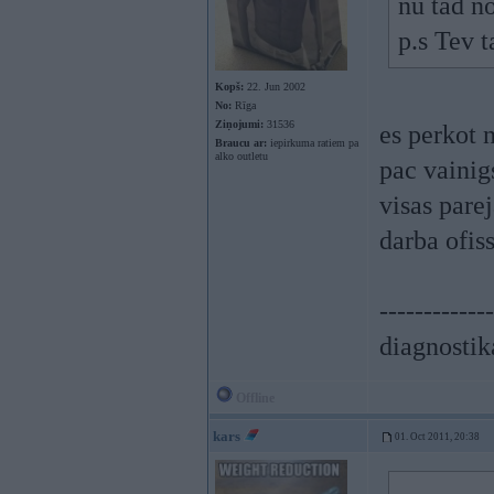
nu tad n
p.s Tev t
Kopš:
22. Jun 2002
No:
Rīga
Ziņojumi:
31536
es perkot 
Braucu ar:
iepirkuma ratiem pa
alko outletu
pac vainigs
visas parej
darba ofis
-------------
diagnostik
Offline
kars
01. Oct 2011, 20:38