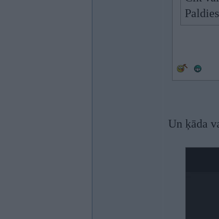
Paldies
Un ķāda v