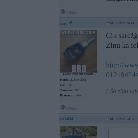
Offline
kars
01. Oct 2011, 20:46
Cik sarežģ
Zinu ka ie
http://ww
012194244
Kopš:
13. May 2006
No:
Rīga
[ Šo ziņu la
Ziņojumi:
7661
Braucu ar:
velo
Offline
vicok34
01. Oct 2011, 20:55