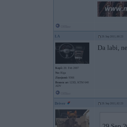
Offline
LA
29. Sep 2011, 00:23
Da labi, 
Kopš:
20. Feb 2007
No:
Rīga
Ziņojumi:
9366
Braucu ar:
123D, KTM 640
ADV
Offline
Driver
29. Sep 2011, 02:23
29 Sep 2