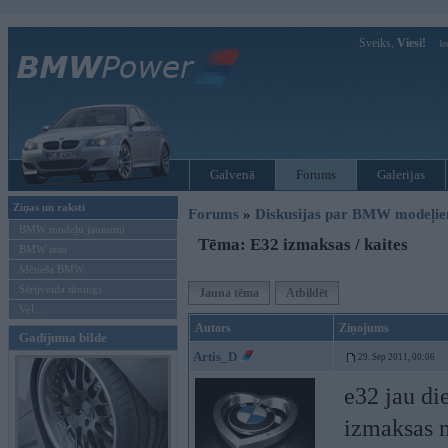
Sveiks,
Viesi!
Ie
Galvenā
Forums
Galerijas
Ziņas un raksti
Forums
»
Diskusijas par BMW modeļi
BMW modeļu jaunumi
Tēma: E32 izmaksas / kaites
BMW testi
Mēneša BMW
Sērijveida tūnings
Jauna tēma
Atbildēt
Vel...
Autors
Ziņojums
Gadījuma bilde
Artis_D
29. Sep 2011, 00:06
e32 jau di
izmaksas n