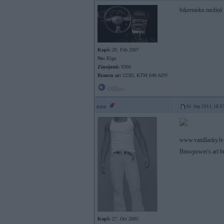
biķernieku mežiņš
Kopš:
20. Feb 2007
No:
Rīga
Ziņojumi:
9366
Braucu ar:
123D, KTM 640 ADV
Offline
ozo
01. Sep 2011, 18:0
www.vanillasky.lv
Bmwpower's arī 
Kopš:
27. Oct 2005