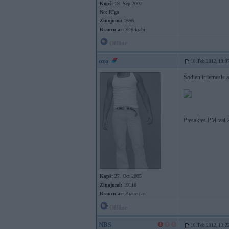
Kopš:
18. Sep 2007
No:
Rīga
Ziņojumi:
1656
Braucu ar:
E46 krabi
Offline
ozo
10. Feb 2012, 10:0
Šodien ir iemesls 
Piesakies PM vai 2
Kopš:
27. Oct 2005
Ziņojumi:
19118
Braucu ar:
Braucu ar
Offline
NBS
10. Feb 2012, 13:2