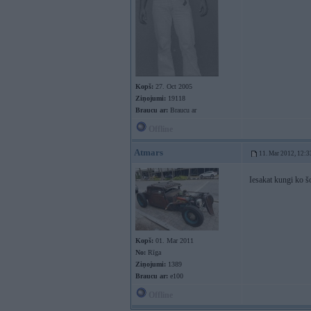
Kopš:
27. Oct 2005
Ziņojumi:
19118
Braucu ar:
Braucu ar
Offline
Atmars
11. Mar 2012, 12:3
Iesakat kungi ko 
Kopš:
01. Mar 2011
No:
Rīga
Ziņojumi:
1389
Braucu ar:
e100
Offline