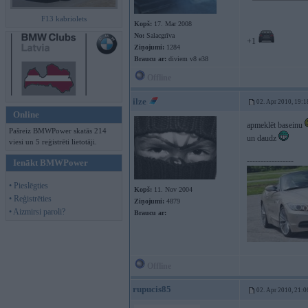
F13 kabriolets
Kopš:
17. Mar 2008
No:
Salacgrīva
+1
Ziņojumi:
1284
Braucu ar:
diviem v8 e38
Offline
ilze
02. Apr 2010, 19:1
Online
apmeklēt baseinu
Pašreiz BMWPower skatās 214
un daudz
viesi un 5 reģistrēti lietotāji.
-----------------
Ienākt BMWPower
• Pieslēgties
Kopš:
11. Nov 2004
• Reģistrēties
Ziņojumi:
4879
• Aizmirsi paroli?
Braucu ar:
Offline
rupucis85
02. Apr 2010, 21:0