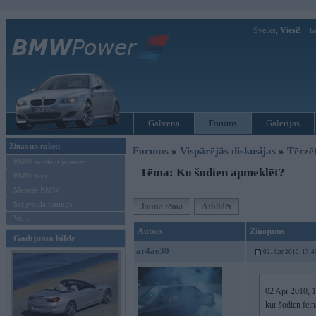
Sveiks,
Viesi!
Ie
Galvenā
Forums
Galerijas
Ziņas un raksti
Forums
»
Vispārējās diskusijas
»
Tērzē
BMW modeļu jaunumi
Tēma: Ko šodien apmeklēt?
BMW testi
Mēneša BMW
Sērijveida tūnings
Jauna tēma
Atbildēt
Vel...
Autors
Ziņojums
Gadījuma bilde
ar4ae30
02. Apr 2010, 17:4
02 Apr 2010, 1
kur šodien fei