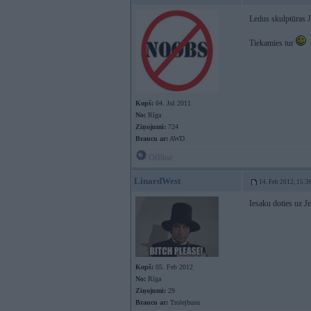
Ledus skulptūras J
Tiekamies tur
Kopš:
04. Jul 2011
No:
Rīga
Ziņojumi:
724
Braucu ar:
AWD
Offline
LinardWest
14. Feb 2012, 15:3
Iesaku doties uz J
Kopš:
05. Feb 2012
No:
Rīga
Ziņojumi:
29
Braucu ar:
Trolejbusu