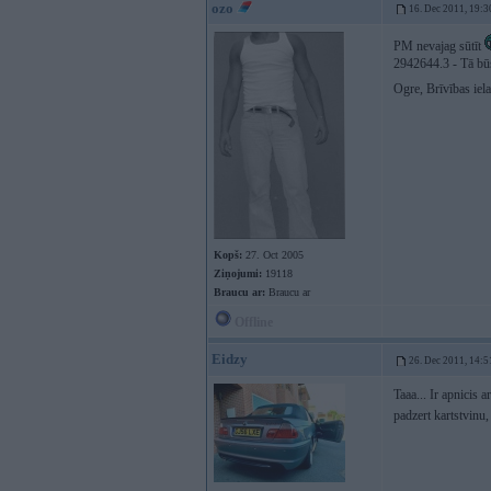
ozo
16. Dec 2011, 19:3
PM nevajag sūtīt
2942644.3 - Tā būs
Ogre, Brīvības iel
Kopš:
27. Oct 2005
Ziņojumi:
19118
Braucu ar:
Braucu ar
Offline
Eidzy
26. Dec 2011, 14:5
Taaa... Ir apnicis 
padzert kartstvinu