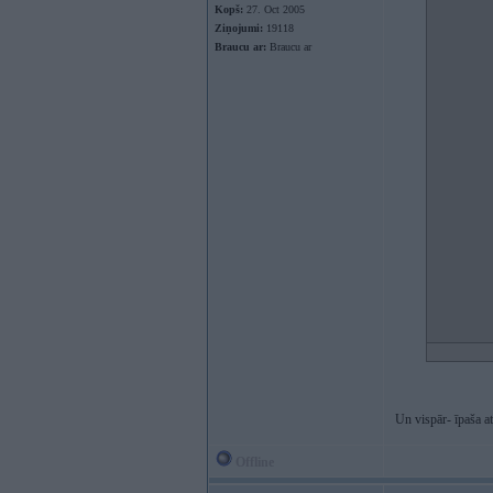
Kopš:
27. Oct 2005
Ziņojumi:
19118
Braucu ar:
Braucu ar
Un vispār- īpaša a
Offline