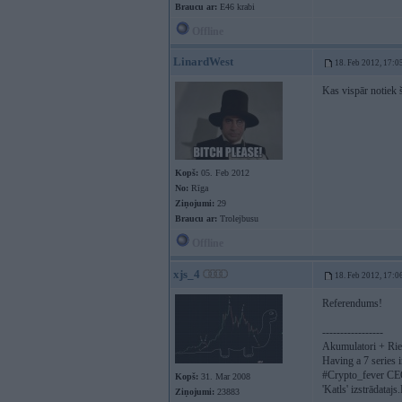
Braucu ar:
E46 krabi
Offline
LinardWest
18. Feb 2012, 17:0
Kas vispār notiek 
Kopš:
05. Feb 2012
No:
Rīga
Ziņojumi:
29
Braucu ar:
Trolejbusu
Offline
xjs_4
18. Feb 2012, 17:0
Referendums!
-----------------
Akumulatori + Ri
Having a 7 series 
#Crypto_fever CE
Kopš:
31. Mar 2008
'Katls' izstrādatajs
Ziņojumi:
23883