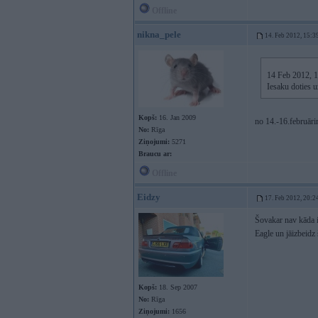
Offline
nikna_pele
14. Feb 2012, 15:3
14 Feb 2012, 1
Iesaku doties u
Kopš:
16. Jan 2009
no 14.-16.februāri
No:
Rīga
Ziņojumi:
5271
Braucu ar:
Offline
Eidzy
17. Feb 2012, 20:2
Šovakar nav kāda i
Eagle un jāizbeidz 
Kopš:
18. Sep 2007
No:
Rīga
Ziņojumi:
1656