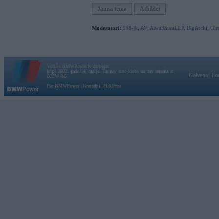
Jauna tēma
Atbildēt
Moderatori:
968-jk
,
AV
,
AiwaShuraLLP
,
BigArchi
,
Gir
Vortāls BMWPower.lv darbojas
kopš 2002. gada 14. maija. Tas nav auto klubs un nav saistīts ar
Galvena
|
Fo
BMW AG.
Par BMWPower
|
Kontakti
|
Reklāma