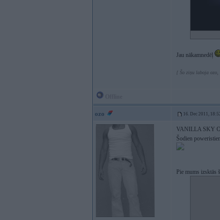
Jau nākamnedēļ
[ Šo ziņu laboja ozo,
Offline
ozo
16. Dec 2011, 18:5
VANILLA SKY O
Šodien poweristiem
Pie mums izsktās š