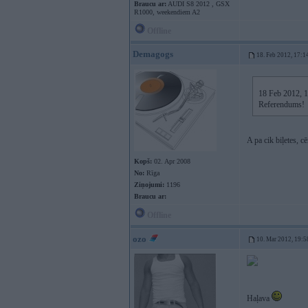
Braucu ar:
AUDI S8 2012 , GSX
R1000, weekendiem A2
Offline
Demagogs
18. Feb 2012, 17:1
18 Feb 2012, 17
Referendums!
A pa cik biļetes, c
Kopš:
02. Apr 2008
No:
Rīga
Ziņojumi:
1196
Braucu ar:
Offline
ozo
10. Mar 2012, 19:5
Haļava