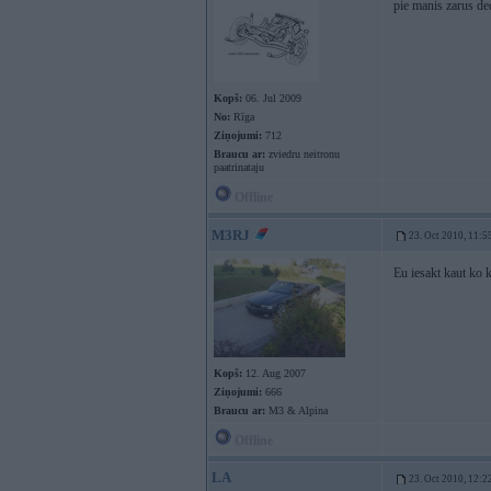
pie manis zarus de
Kopš:
06. Jul 2009
No:
Rīga
Ziņojumi:
712
Braucu ar:
zviedru neitronu
paatrinataju
Offline
M3RJ
23. Oct 2010, 11:5
Eu iesakt kaut ko k
Kopš:
12. Aug 2007
Ziņojumi:
666
Braucu ar:
M3 & Alpina
Offline
LA
23. Oct 2010, 12:2