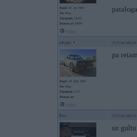
patalog
Kopš:
03. Jul 2002
No:
Rīga
Ziņojumi:
24359
Braucu ar:
BMW
Offline
edzapo
19. Jun 2008, 20
pa reta
Kopš:
18. May 2006
No:
Rīga
Ziņojumi:
1171
Braucu ar:
Offline
fleix
19. Jun 2008, 20
uz gultu