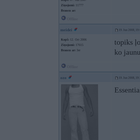
Ziņojumi:
11777
Braucu ar:
Offline
meidei
19. Jun 2008, 19
Kopš:
12. Oct 2006
topiks ļo
Ziņojumi:
17615
ko jaun
Braucu ar:
3er
Offline
ozo
19. Jun 2008, 19
Essenti