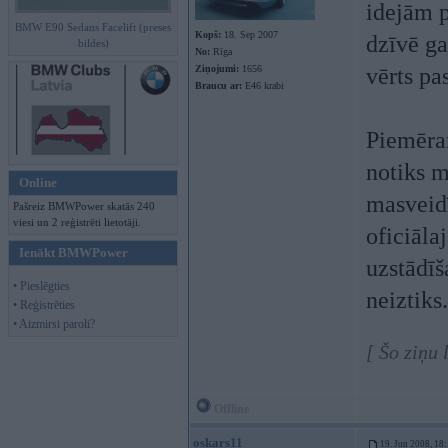
idejām 
BMW E90 Sedans Facelift (preses
Kopš:
18. Sep 2007
dzīvē ga
bildes)
No:
Rīga
Ziņojumi:
1656
vērts pa
Braucu ar:
E46 krabi
Piemēram
notiks m
Online
masveidī
Pašreiz BMWPower skatās 240
viesi un 2 reģistrēti lietotāji.
oficiāla
Ienākt BMWPower
uzstādīš
• Pieslēgties
neiztiks
• Reģistrēties
• Aizmirsi paroli?
[ Šo ziņu 
Offline
oskars11
19. Jun 2008, 18