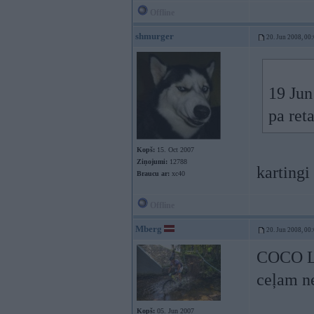
Offline
shmurger
20. Jun 2008, 00
19 Jun
pa re
Kopš:
15. Oct 2007
Ziņojumi:
12788
kartingi 
Braucu ar:
xc40
Offline
Mberg
20. Jun 2008, 00
COCO LOC
ceļam n
Kopš:
05. Jun 2007