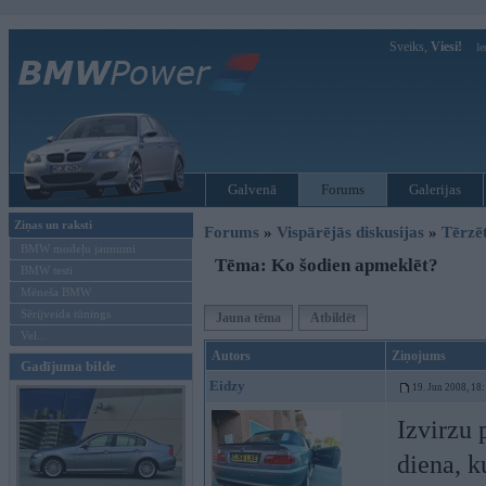
Sveiks,
Viesi!
Ie
Galvenā
Forums
Galerijas
Ziņas un raksti
Forums
»
Vispārējās diskusijas
»
Tērzē
BMW modeļu jaunumi
Tēma: Ko šodien apmeklēt?
BMW testi
Mēneša BMW
Sērijveida tūnings
Jauna tēma
Atbildēt
Vel...
Autors
Ziņojums
Gadījuma bilde
Eidzy
19. Jun 2008, 18
Izvirzu 
diena, k