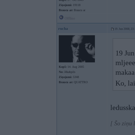
Ziņojumi:
19118
Braucu ar:
Braucu ar
Offline
rucha
19. Jun 2008, 23
19 Jun
mljeee
Kopš:
14. Aug 2005
makaa 
No:
Jēkabpils
Ziņojumi:
5348
Ko, la
Braucu ar:
QUATTRO
ledusska
[ Šo ziņu