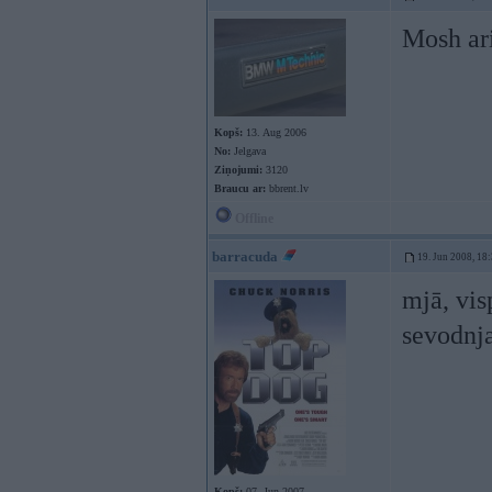
Mosh ar
Kopš:
13. Aug 2006
No:
Jelgava
Ziņojumi:
3120
Braucu ar:
bbrent.lv
Offline
barracuda
19. Jun 2008, 18
mjā, vis
sevodnj
Kopš:
07. Jun 2007