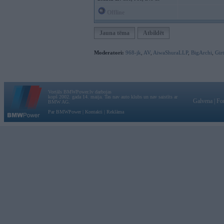
Offline
Jauna tēma
Atbildēt
Moderatori:
968-jk
,
AV
,
AiwaShuraLLP
,
BigArchi
,
Gir
Vortāls BMWPower.lv darbojas
kopš 2002. gada 14. maija. Tas nav auto klubs un nav saistīts ar
Galvena
|
Fo
BMW AG.
Par BMWPower
|
Kontakti
|
Reklāma