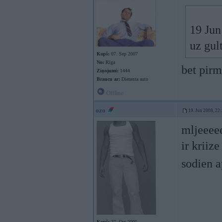
19 Jun
uz gul
Kopš:
07. Sep 2007
No:
Rīga
bet pirm
Ziņojumi:
1444
Braucu ar:
Dienesta auto
Offline
ozo
19. Jun 2008, 22
mljeeeee
ir kriiz
sodien 
Kopš:
27. Oct 2005