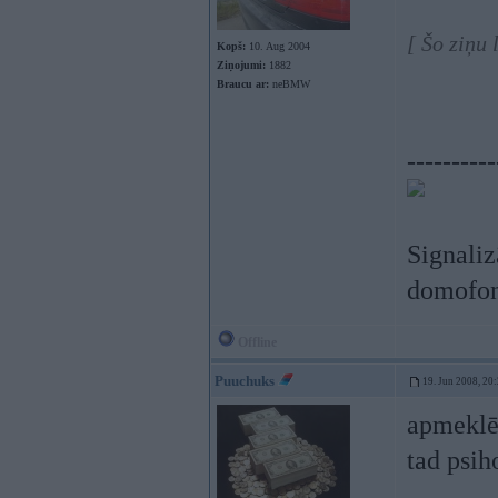
[ Šo ziņu
Kopš:
10. Aug 2004
Ziņojumi:
1882
Braucu ar:
neBMW
----------
Signaliz
domofoni
Offline
Puuchuks
19. Jun 2008, 20
apmeklēt
tad psih