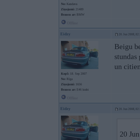
No:
Kandava
Ziņojumi:
21489
Braucu ar:
BMW
Offline
Eidzy
20. Jun 2008, 02
Beigu be
stundas 
un citie
Kopš:
18. Sep 2007
No:
Rīga
Ziņojumi:
1656
Braucu ar:
E46 krabi
Offline
Eidzy
20. Jun 2008, 02
20 Jun