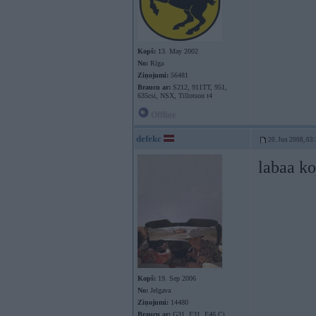
Kopš:
13. May 2002
No:
Rīga
Ziņojumi:
56481
Braucu ar:
S212, 911TT, 951,
635csi, NSX, Tillotson t4
Offline
defekc
20. Jun 2008, 03
labaa ko
Kopš:
19. Sep 2006
No:
Jelgava
Ziņojumi:
14480
Braucu ar:
G31, F31, E46 Ci