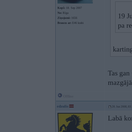
Kopš:
18. Sep 2007
No:
Rīga
19 J
Ziņojumi:
1656
Braucu ar:
E46 krabi
pa r
karting
Tas gan 
mazgājā
Offline
edzulis
20. Jun 2008, 03
Labā kom