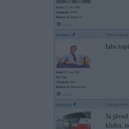
Kopš:
27. Oct 2005
Ziņojumi:
19118
Braucu ar:
Braucu ar
Offline
Architect
19. Jun 2008, 19
labs top
Kopš:
07. Sep 2007
No:
Rīga
Ziņojumi:
1444
Braucu ar:
Dienesta auto
Offline
Universal
19. Jun 2008, 19
Ja jāved
klubu. n