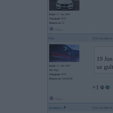
Kopš:
27. Jun 2006
Ziņojumi:
8379
Braucu ar:
22
Offline
Fito
19. Jun 2008, 20
19 Jun
uz gul
Kopš:
11. Mar 2007
No:
Rīga
Ziņojumi:
4270
Braucu ar:
AMAROK
+1
Offline
Architect
19. Jun 2008, 20