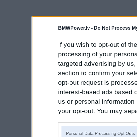
BMWPower.lv -
Do Not Process My
If you wish to opt-out of the
processing of your personal
targeted advertising by us
section to confirm your sel
opt-out request is proces
interest-based ads based o
us or personal information d
your opt-out. You may separ
disclosure of your personal
IAB’s list of downstream pa
Personal Data Processing Opt Outs