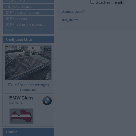
Mēneša BMW
Atcerēties
Sērijveida tūnings
Aizmirsi paroli?
BMW pasaules jaunumi
BMW koncepti
Reģistrēties
BMW konkurentu jaunumi
Moto
Gadījuma bilde
E34 M5 kabriolets (vienīgais
eksemplārs)
Online