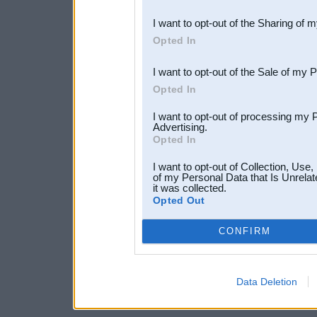
also be disclosed by us to 
I want to opt-out of the Sharing of 
Downstream Participants
th
Opted In
third parties.
I want to opt-out of the Sale of my 
Opted In
I want to opt-out of processing my 
Advertising.
Opted In
I want to opt-out of Collection, Use
of my Personal Data that Is Unrelat
it was collected.
Opted Out
CONFIRM
Data Deletion