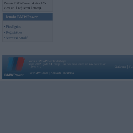
Pašreiz BMWPower skatās 135
viesi un 4 reģistrēti lietotāji.
Ienākt BMWPower
• Pieslēgties
• Reģistrēties
• Aizmirsi paroli?
Vortāls BMWPower.lv darbojas
kopš 2002. gada 14. maija. Tas nav auto klubs un nav saistīts ar
Galvena
|
Fo
BMW AG.
Par BMWPower
|
Kontakti
|
Reklāma