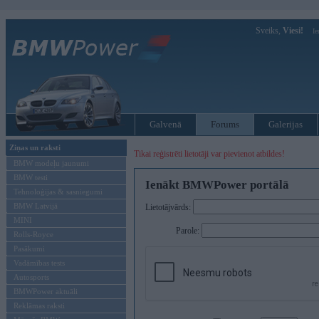
Sveiks,
Viesi!
Ie
Galvenā
Forums
Galerijas
Ziņas un raksti
Tikai reģistrēti lietotāji var pievienot atbildes!
BMW modeļu jaunumi
BMW testi
Ienākt BMWPower portālā
Tehnoloģijas & sasniegumi
BMW Latvijā
Lietotājvārds:
MINI
Parole:
Rolls-Royce
Pasākumi
Vadāmības tests
Autosports
BMWPower aktuāli
Reklāmas raksti