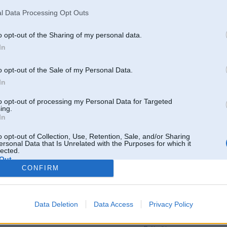
l Data Processing Opt Outs
o opt-out of the Sharing of my personal data.
In
o opt-out of the Sale of my Personal Data.
In
to opt-out of processing my Personal Data for Targeted
ing.
In
o opt-out of Collection, Use, Retention, Sale, and/or Sharing
ersonal Data that Is Unrelated with the Purposes for which it
lected.
Out
CONFIRM
Par šo attēlu nav komentāru
Data Deletion
Data Access
Privacy Policy
Tikai reģistrēti lietotāji drīkst pievienot komentārus