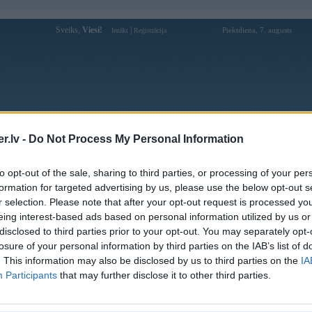
Sveiks,
Viesi!
|
Piektdiena, 7. augusts
Ienākt
Reģistrācija
Forums
Galerijas
Reģistrācija
Lietotāji
Meklētājs
.lv -
Do Not Process My Personal Information
»
BMW 7. sērija
»
F01
»
7. sērija F01 (preses bildes)
to opt-out of the sale, sharing to third parties, or processing of your per
formation for targeted advertising by us, please use the below opt-out s
« Iepriekšējais attēls
|
Nākamais attēls »
r selection. Please note that after your opt-out request is processed y
eing interest-based ads based on personal information utilized by us or
disclosed to third parties prior to your opt-out. You may separately opt-
losure of your personal information by third parties on the IAB’s list of
. This information may also be disclosed by us to third parties on the
IA
Participants
that may further disclose it to other third parties.