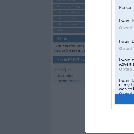
Mēneša BMW
Sērijveida tūnings
Persona
BMW pasaules jaunumi
BMW koncepti
I want t
BMW konkurentu jaunumi
Opted 
Moto
Online
I want t
Pašreiz BMWPower skatās 124
Opted 
viesi un 3 reģistrēti lietotāji.
Ienākt BMWPower
I want 
Advertis
Opted 
• Pieslēgties
• Reģistrēties
I want t
• Aizmirsi paroli?
of my P
was col
Opted 