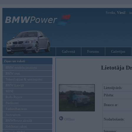
Sveiks,
Viesi!
Ie
Galvenā
Forums
Galerijas
Ziņas un raksti
Lietotāja D
BMW modeļu jaunumi
BMW testi
Tehnoloģijas & sasniegumi
BMW Latvijā
Lietotājvārds:
MINI
Pilsēta:
Rolls-Royce
Pasākumi
Braucu ar:
Vadāmības tests
Autosports
Offline
Nodarbošanās:
BMWPower aktuāli
Reklāmas raksti
Intereses: