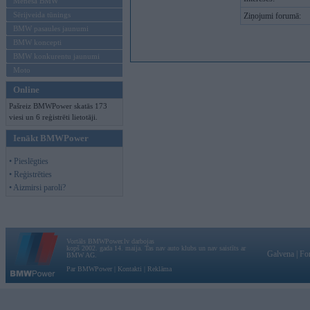
Mēneša BMW
Sērijveida tūnings
Ziņojumi forumā:
BMW pasaules jaunumi
BMW koncepti
BMW konkurentu jaunumi
Moto
Online
Pašreiz BMWPower skatās 173
viesi un 6 reģistrēti lietotāji.
Ienākt BMWPower
• Pieslēgties
• Reģistrēties
• Aizmirsi paroli?
Vortāls BMWPower.lv darbojas
kopš 2002. gada 14. maija. Tas nav auto klubs un nav saistīts ar
Galvena
|
Fo
BMW AG.
Par BMWPower
|
Kontakti
|
Reklāma