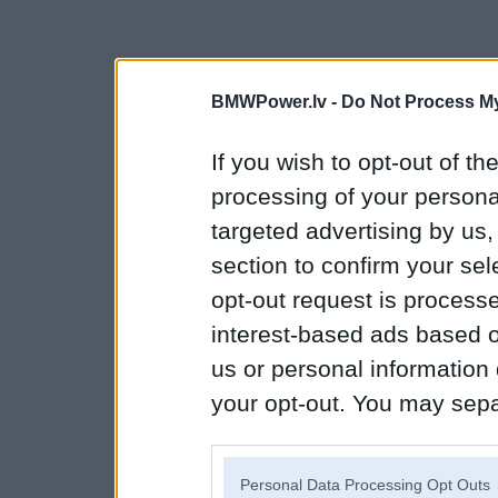
BMWPower.lv -
Do Not Process My
If you wish to opt-out of the
processing of your personal
targeted advertising by us
section to confirm your sel
opt-out request is proces
interest-based ads based o
us or personal information d
your opt-out. You may separ
disclosure of your personal
IAB’s list of downstream pa
Personal Data Processing Opt Outs