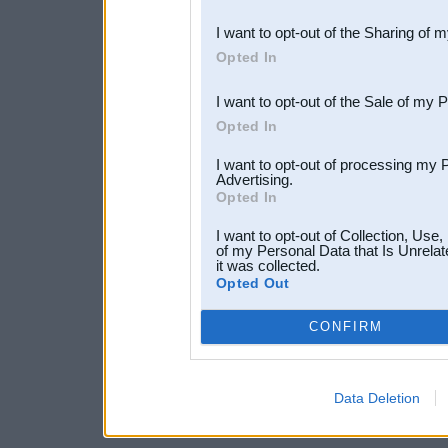
also be disclosed by us to 
I want to opt-out of the Sharing of 
Downstream Participants
th
Opted In
third parties.
I want to opt-out of the Sale of my 
Opted In
I want to opt-out of processing my 
Advertising.
Opted In
I want to opt-out of Collection, Use
of my Personal Data that Is Unrelat
it was collected.
Opted Out
CONFIRM
Data Deletion