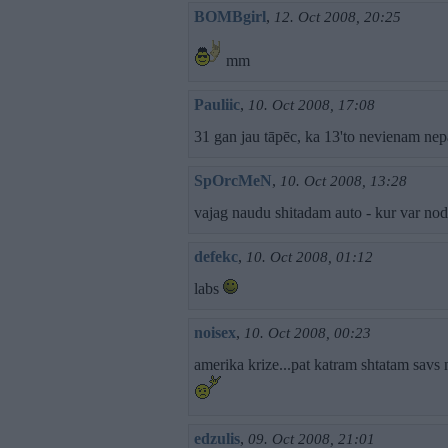
BOMBgirl
,
12. Oct 2008, 20:25
mm
Pauliic
,
10. Oct 2008, 17:08
31 gan jau tāpēc, ka 13'to nevienam ne
SpOrcMeN
,
10. Oct 2008, 13:28
vajag naudu shitadam auto - kur var nodo
defekc
,
10. Oct 2008, 01:12
labs
noisex
,
10. Oct 2008, 00:23
amerika krize...pat katram shtatam savs
edzulis
,
09. Oct 2008, 21:01