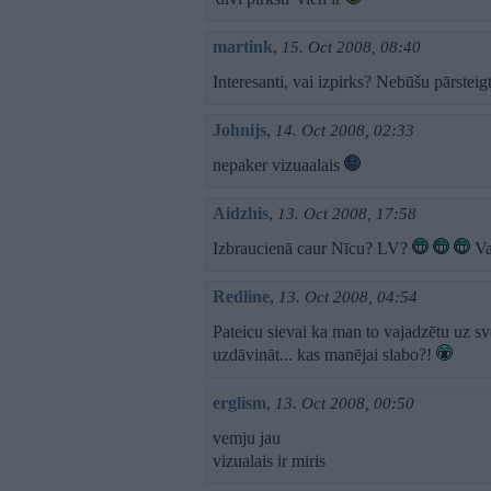
martink
,
15. Oct 2008, 08:40
Interesanti, vai izpirks? Nebūšu pārsteigt
Johnijs
,
14. Oct 2008, 02:33
nepaker vizuaalais
Aidzhis
,
13. Oct 2008, 17:58
Izbraucienā caur Nīcu? LV?
Va
Redline
,
13. Oct 2008, 04:54
Pateicu sievai ka man to vajadzētu uz s
uzdāvināt... kas manējai slabo?!
erglism
,
13. Oct 2008, 00:50
vemju jau
vizualais ir miris