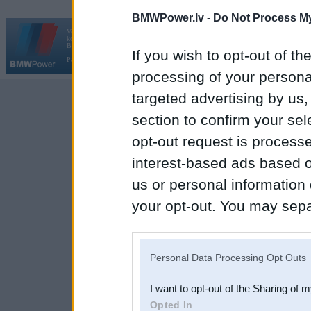
BMWPower.lv -
Do Not Process My
Vortāls BMWPower.lv darbojas
kopš 2002. gada 14. maija. Tas nav auto klubs un nav saistīts ar
Galvena
|
Fo
BMW AG.
If you wish to opt-out of the
Par BMWPower
|
Kontakti
|
Reklāma
processing of your personal
targeted advertising by us
section to confirm your sel
opt-out request is proces
interest-based ads based o
us or personal information d
your opt-out. You may separ
disclosure of your personal
IAB’s list of downstream pa
Personal Data Processing Opt Outs
also be disclosed by us to 
I want to opt-out of the Sharing of 
Downstream Participants
th
Opted In