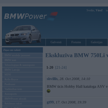
Sveiks,
Viesi!
Ie
Galvenā
Forums
Galerijas
Ziņas un raksti
Ekskluzīva BMW 750Li v
BMW modeļu jaunumi
BMW testi
Tehnoloģijas & sasniegumi
1-20
[21-24]
BMW Latvijā
MINI
shvillis
,
28. Oct 2008, 14:10
Rolls-Royce
Pasākumi
BMW ticis Hobby Hall kataloga ASV ve
Vadāmības tests
Autosports
BMWPower aktuāli
gt99
,
17. Oct 2008, 19:39
Reklāmas raksti