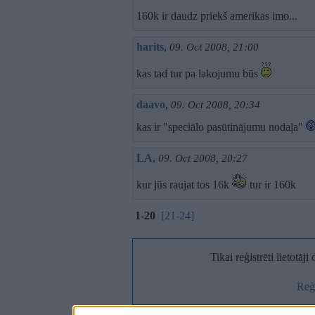
160k ir daudz priekš amerikas imo...
harits
,
09. Oct 2008, 21:00
kas tad tur pa lakojumu būs
daavo
,
09. Oct 2008, 20:34
kas ir "speciālo pasūtinājumu nodaļa"
LA
,
09. Oct 2008, 20:27
kur jūs raujat tos 16k
tur ir 160k
1-20
[21-24]
Tikai reģistrēti lietotāj
Reģi