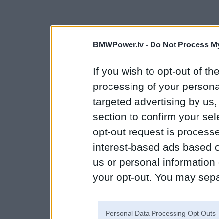
BMWPower.lv -
Do Not Process My
If you wish to opt-out of the
processing of your personal
targeted advertising by us
section to confirm your sel
opt-out request is proces
interest-based ads based o
us or personal information d
your opt-out. You may separ
disclosure of your personal
IAB’s list of downstream pa
Personal Data Processing Opt Outs