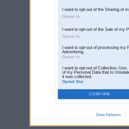
also be disclosed by us to 
I want to opt-out of the Sharing of 
Downstream Participants
th
Opted In
third parties.
I want to opt-out of the Sale of my 
Opted In
I want to opt-out of processing my 
Advertising.
Opted In
I want to opt-out of Collection, Use
of my Personal Data that Is Unrelat
it was collected.
Opted Out
CONFIRM
Data Deletion