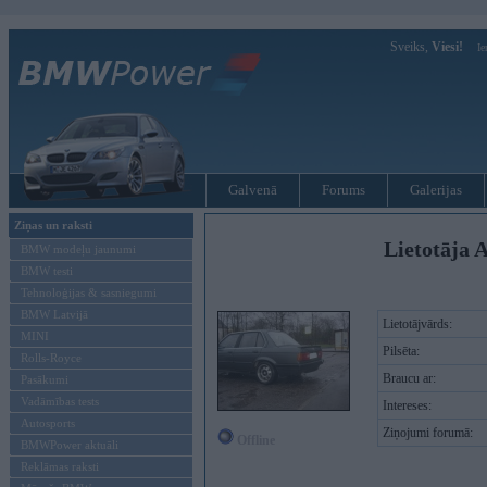
Sveiks,
Viesi!
Ie
Galvenā
Forums
Galerijas
Ziņas un raksti
Lietotāja A
BMW modeļu jaunumi
BMW testi
Tehnoloģijas & sasniegumi
BMW Latvijā
Lietotājvārds:
MINI
Pilsēta:
Rolls-Royce
Braucu ar:
Pasākumi
Vadāmības tests
Intereses:
Autosports
Ziņojumi forumā:
Offline
BMWPower aktuāli
Reklāmas raksti