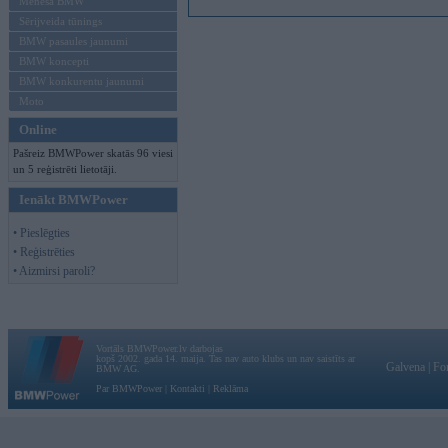
Mēneša BMW
Sērijveida tūnings
BMW pasaules jaunumi
BMW koncepti
BMW konkurentu jaunumi
Moto
Online
Pašreiz BMWPower skatās 96 viesi
un 5 reģistrēti lietotāji.
Ienākt BMWPower
• Pieslēgties
• Reģistrēties
• Aizmirsi paroli?
Vortāls BMWPower.lv darbojas
kopš 2002. gada 14. maija. Tas nav auto klubs un nav saistīts ar
Galvena
|
Fo
BMW AG.
Par BMWPower
|
Kontakti
|
Reklāma