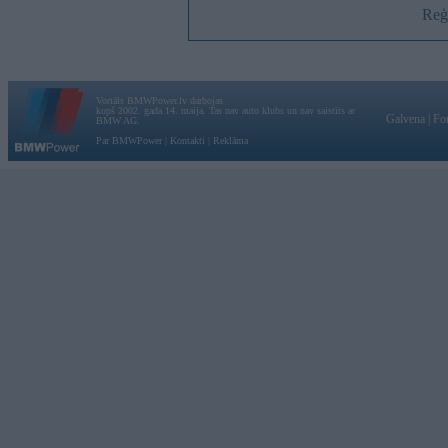
Reģi
Vortāls BMWPower.lv darbojas
kopš 2002. gada 14. maija. Tas nav auto klubs un nav saistīts ar
Galvena
|
Fo
BMW AG.
Par BMWPower
|
Kontakti
|
Reklāma