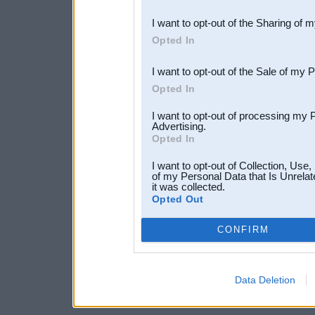
also be disclosed by us to 
I want to opt-out of the Sharing of 
Downstream Participants
th
Opted In
third parties.
I want to opt-out of the Sale of my 
Opted In
I want to opt-out of processing my 
Advertising.
Opted In
I want to opt-out of Collection, Use
of my Personal Data that Is Unrelat
it was collected.
Opted Out
CONFIRM
Data Deletion