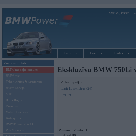
Sveiks,
Viesi!
Ie
Galvenā
Forums
Galerijas
Ziņas un raksti
Ekskluzīva BMW 750Li v
BMW modeļu jaunumi
BMW testi
Tehnoloģijas & sasniegumi
Raksta opcijas
BMW Latvijā
Lasīt komentārus (24)
MINI
Drukāt
Rolls-Royce
Pasākumi
Vadāmības tests
Autosports
BMWPower aktuāli
Reklāmas raksti
Raimonds Zandovskis,
09-10-2008