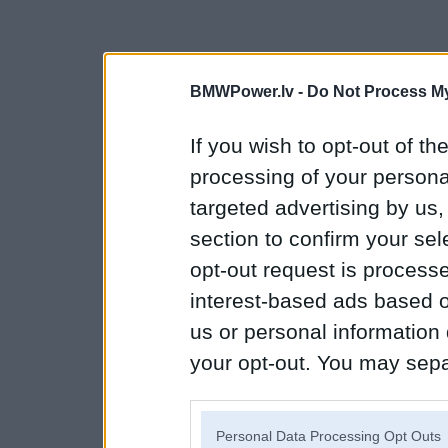
BMWPower.lv -
Do Not Process My
If you wish to opt-out of the
processing of your personal
targeted advertising by us
section to confirm your sel
opt-out request is proces
interest-based ads based o
us or personal information d
your opt-out. You may separ
disclosure of your personal
IAB’s list of downstream pa
Personal Data Processing Opt Outs