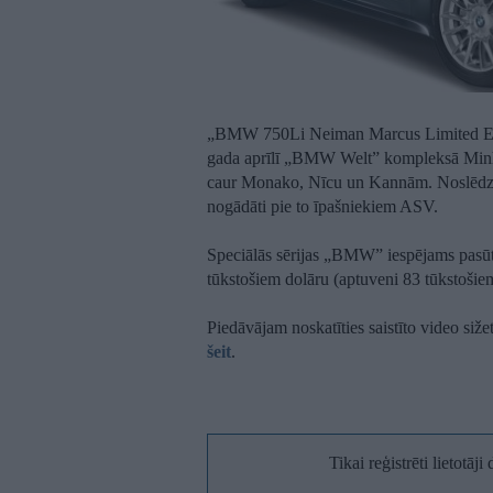
„BMW 750Li Neiman Marcus Limited Edit
gada aprīlī „BMW Welt” kompleksā Minhen
caur Monako, Nīcu un Kannām. Noslēdzot
nogādāti pie to īpašniekiem ASV.
Speciālās sērijas „BMW” iespējams pasūti
tūkstošiem dolāru (aptuveni 83 tūkstošiem
Piedāvājam noskatīties saistīto video siže
šeit
.
Tikai reģistrēti lietotāj