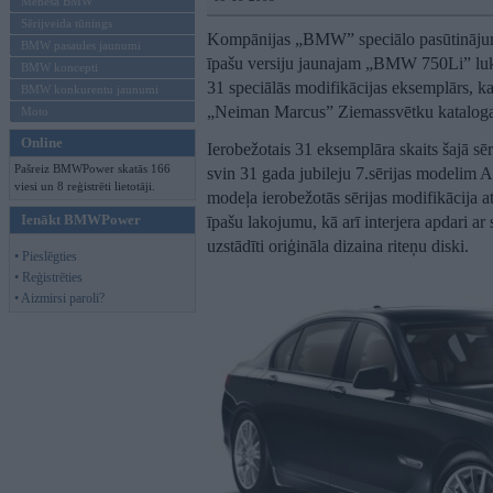
Mēneša BMW
Sērijveida tūnings
Kompānijas „BMW” speciālo pasūtināju
BMW pasaules jaunumi
īpašu versiju jaunajam „BMW 750Li” luk
BMW koncepti
31 speciālās modifikācijas eksemplārs, ka
BMW konkurentu jaunumi
„Neiman Marcus” Ziemassvētku kataloga 
Moto
Online
Ierobežotais 31 eksemplāra skaits šajā sēr
Pašreiz BMWPower skatās 166
svin 31 gada jubileju 7.sērijas modelim
viesi un 8 reģistrēti lietotāji.
modeļa ierobežotās sērijas modifikācija a
Ienākt BMWPower
īpašu lakojumu, kā arī interjera apdari ar
uzstādīti oriģināla dizaina riteņu diski.
• Pieslēgties
• Reģistrēties
• Aizmirsi paroli?