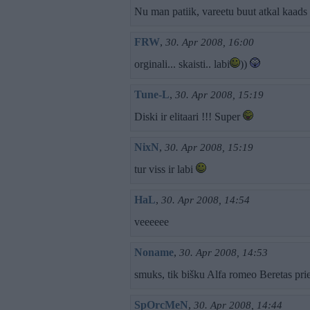
Nu man patiik, vareetu buut atkal kaa
FRW
,
30. Apr 2008, 16:00
orginali... skaisti.. labi
))
Tune-L
,
30. Apr 2008, 15:19
Diski ir elitaari !!! Super
NixN
,
30. Apr 2008, 15:19
tur viss ir labi
HaL
,
30. Apr 2008, 14:54
veeeeee
Noname
,
30. Apr 2008, 14:53
smuks, tik bišku Alfa romeo Beretas pri
SpOrcMeN
,
30. Apr 2008, 14:44