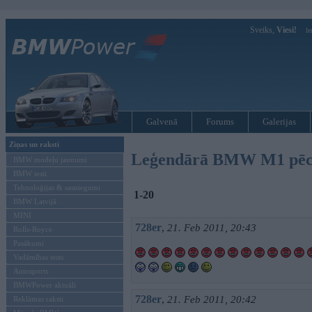
Sveiks,
Viesi!
Ie
Galvenā
Forums
Galerijas
Ziņas un raksti
Leģendārā BMW M1 pēct
BMW modeļu jaunumi
BMW testi
Tehnoloģijas & sasniegumi
1-20
BMW Latvijā
MINI
728er
,
21. Feb 2011, 20:43
Rolls-Royce
Pasākumi
Vadāmības tests
Autosports
BMWPower aktuāli
728er
,
21. Feb 2011, 20:42
Reklāmas raksti