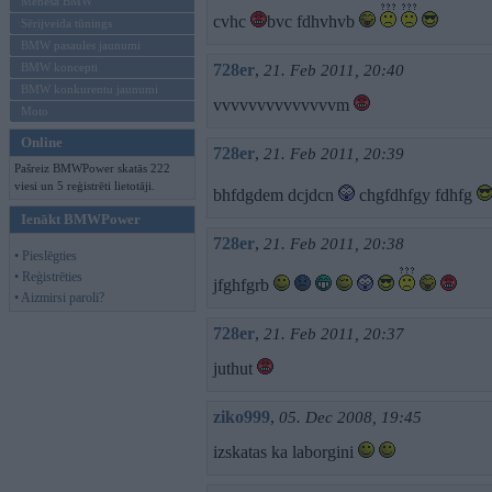
Mēneša BMW
cvhc
bvc fdhvhvb
Sērijveida tūnings
BMW pasaules jaunumi
BMW koncepti
728er
,
21. Feb 2011, 20:40
BMW konkurentu jaunumi
vvvvvvvvvvvvvvm
Moto
Online
728er
,
21. Feb 2011, 20:39
Pašreiz BMWPower skatās 222
viesi un 5 reģistrēti lietotāji.
bhfdgdem dcjdcn
chgfdhfgy fdhfg
Ienākt BMWPower
728er
,
21. Feb 2011, 20:38
• Pieslēgties
• Reģistrēties
jfghfgrb
• Aizmirsi paroli?
728er
,
21. Feb 2011, 20:37
juthut
ziko999
,
05. Dec 2008, 19:45
izskatas ka laborgini