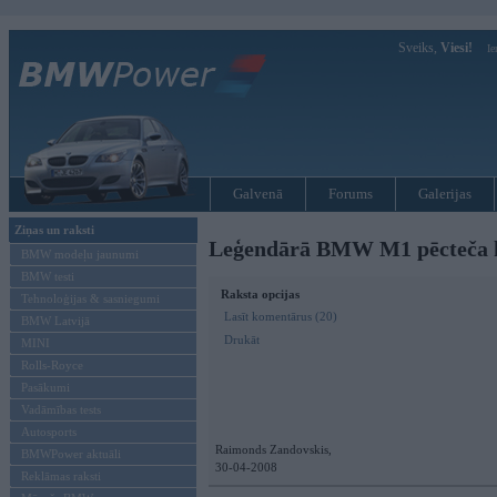
Sveiks,
Viesi!
Ie
Galvenā
Forums
Galerijas
Ziņas un raksti
Leģendārā BMW M1 pēcteča 
BMW modeļu jaunumi
BMW testi
Raksta opcijas
Tehnoloģijas & sasniegumi
Lasīt komentārus (20)
BMW Latvijā
Drukāt
MINI
Rolls-Royce
Pasākumi
Vadāmības tests
Autosports
Raimonds Zandovskis,
BMWPower aktuāli
30-04-2008
Reklāmas raksti