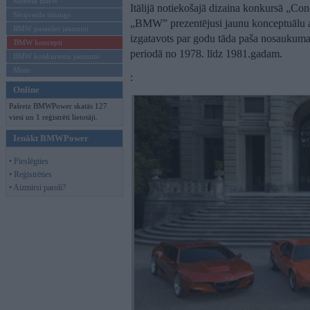
Mēneša BMW
Itālijā notiekošajā dizaina konkursā „Co
Sērijveida tūnings
„BMW” prezentējusi jaunu konceptuālu 
BMW pasaules jaunumi
izgatavots par godu tāda paša nosaukuma 
BMW koncepti
periodā no 1978. līdz 1981.gadam.
BMW konkurentu jaunumi
Moto
:
Online
Pašreiz BMWPower skatās 127
viesi un 1 reģistrēti lietotāji.
Ienākt BMWPower
• Pieslēgties
• Reģistrēties
• Aizmirsi paroli?