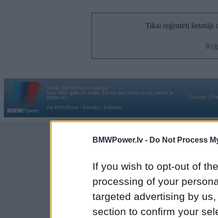
Tikai reģistrēti lietotāj
Reģi
Vortāls BMWPower.lv darbojas
kopš 2002. gada 14. maija. Tas nav auto klubs un nav saistīts ar
Galvena
|
Fo
BMW AG.
Par BMWPower
|
Kontakti
|
Reklāma
BMWPower.lv -
Do Not Process My
If you wish to opt-out of the
processing of your personal
targeted advertising by us
section to confirm your sel