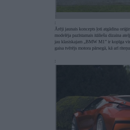
:
:
:
Ārēji jaunais koncepts ļoti atgādina or
modelēja pazīstamais itāliešu dizaina at
jau klasiskajam „BMW M1” ir kopīga virsb
gaisa tvērējs motora pārsegā, kā arī riteņu
: