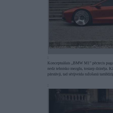
:
:
:
Konceptuālais „BMW M1” pēctecis pagaid
nedz tehnisko mezglu, tostarp dzinēja.
pārstāvji, tad sērijveida ražošanā tamlīd
: