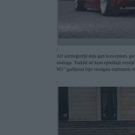
:
:
:
Arī aizmugurējā daļa gan konceptam, ga
analoga. Turklāt arī konceptuālajā ver
M1” gadījumā bija vienīgais izņēmums m
: