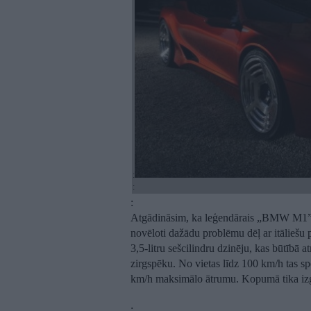
:
:
:
Atgādināsim, ka leģendārais „BMW M1” ti
novēloti dažādu problēmu dēļ ar itāliešu 
3,5-litru sešcilindru dzinēju, kas būtībā a
zirgspēku. No vietas līdz 100 km/h tas sp
km/h maksimālo ātrumu. Kopumā tika iz
: