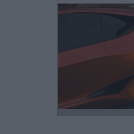
:
:
: