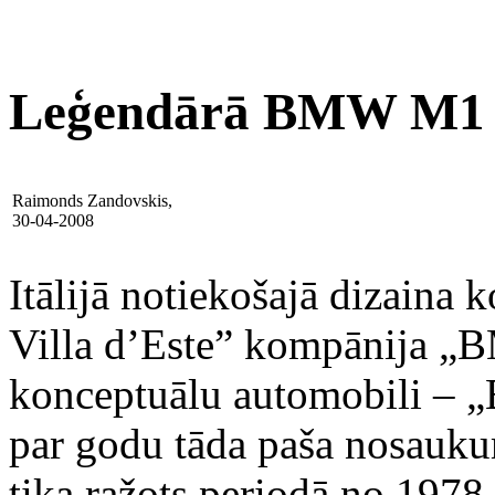
Leģendārā BMW M1 p
Raimonds Zandovskis,
30-04-2008
Itālijā notiekošajā dizaina
Villa d’Este” kompānija „
konceptuālu automobili – 
par godu tāda paša nosauku
tika ražots periodā no 1978