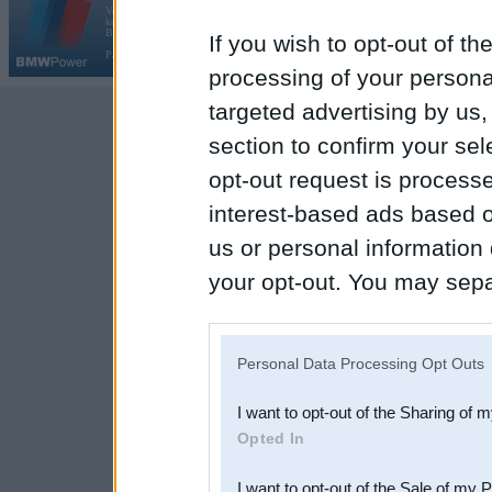
Vortāls BMWPower.lv darbojas
kopš 2002. gada 14. maija. Tas nav auto klubs un nav saistīts ar
Galvena
|
Fo
BMW AG.
If you wish to opt-out of the
Par BMWPower
|
Kontakti
|
Reklāma
processing of your personal
targeted advertising by us
section to confirm your sel
opt-out request is proces
interest-based ads based o
us or personal information d
your opt-out. You may separ
disclosure of your personal
IAB’s list of downstream pa
Personal Data Processing Opt Outs
also be disclosed by us to 
I want to opt-out of the Sharing of 
Downstream Participants
th
Opted In
third parties.
I want to opt-out of the Sale of my 