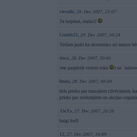
viesulis
,
29. Dec 2007, 23:07
Ta turpinat, malaci!
Guntis21
,
29. Dec 2007, 10:24
Tiešam jauki ka atceramies ari mazos bēr
dace
,
28. Dec 2007, 20:01
/me paspiezh visiem roku
) un `salave
linda
,
28. Dec 2007, 00:49
liels prieks par mazajiem cilvēciņiem, 
prieks par ziedotājiem un akcijas organ
AleXs
,
27. Dec 2007, 20:20
baigi forši
12
,
27. Dec 2007, 16:09