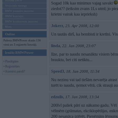
Mēneša BMW
Sogad 10k kaa minimus vajag savakt
Sērijveida tūnings
ziedot?? (teiksim zvans 1Ls utml; jo piez
BMW pasaules jaunumi
krietni vairak kaa ieprieksh)
BMW koncepti
BMW konkurentu jaunumi
Jokerz
,
23. Apr 2008, 12:00
Moto
Un tautās dirš, ka bembisti ir kretīni. Vi
Online
Pašreiz BMWPower skatās 136
viesi un 3 reģistrēti lietotāji.
linda
,
22. Jan 2008, 23:07
Ienākt BMWPower
Ilze, par to naudu nesanāktu visiem bērn
brauktu, bet citi netiktu...
• Pieslēgties
• Reģistrēties
Speed3
,
18. Jan 2008, 11:34
• Aizmirsi paroli?
Nu nezinu vai tad tiešām nevarēja atrast p
turēt to naudu, ņemot vērā, cik strauji 
edzulis
,
17. Jan 2008, 13:34
200lvl paliek pāri uz nākamo gadu. Vēl 
vēlmēm (grāmatas, ekciklopēdijas, mikro
200 nesanāca iztērēt. Pieņēmām lēmumu