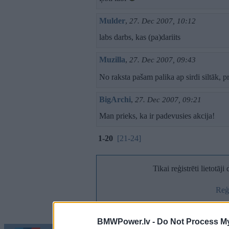
Mulder
,
27. Dec 2007, 10:12
labs darbs, kas (pa)dariits
Muzilla
,
27. Dec 2007, 09:43
No raksta pašam palika ap sirdi siltāk, p
BigArchi
,
27. Dec 2007, 09:21
Man prieks, ka ir padevusies akcija!
1-20
[21-24]
Tikai reģistrēti lietotāj
Reģi
BMWPower.lv -
Do Not Process My