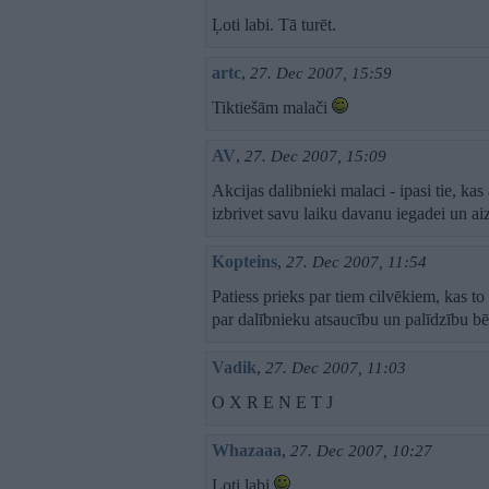
Ļoti labi. Tā turēt.
artc
,
27. Dec 2007, 15:59
Tiktiešām malači
AV
,
27. Dec 2007, 15:09
Akcijas dalibnieki malaci - ipasi tie, ka
izbrivet savu laiku davanu iegadei un ai
Kopteins
,
27. Dec 2007, 11:54
Patiess prieks par tiem cilvēkiem, kas to
par dalībnieku atsaucību un palīdzību b
Vadik
,
27. Dec 2007, 11:03
O X R E N E T J
Whazaaa
,
27. Dec 2007, 10:27
Ļoti labi