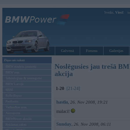
Sveiks,
Viesi!
Ie
Galvenā
Forums
Galerijas
Ziņas un raksti
Noslēgusies jau trešā B
BMW modeļu jaunumi
akcija
BMW testi
Tehnoloģijas & sasniegumi
BMW Latvijā
1-20
[21-24]
MINI
Rolls-Royce
Pasākumi
hastla
,
26. Nov 2008, 19:21
Vadāmības tests
malaci!
Autosports
BMWPower aktuāli
Sunday
,
26. Nov 2008, 06:11
Reklāmas raksti