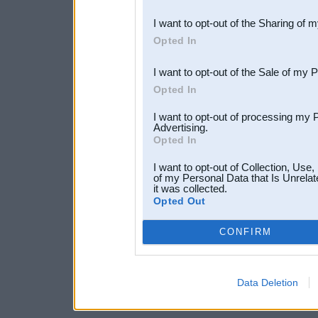
also be disclosed by us to 
I want to opt-out of the Sharing of 
Downstream Participants
th
Opted In
third parties.
I want to opt-out of the Sale of my 
Opted In
I want to opt-out of processing my 
Advertising.
Opted In
I want to opt-out of Collection, Use
of my Personal Data that Is Unrelat
it was collected.
Opted Out
CONFIRM
Data Deletion