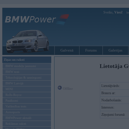
Sveiks,
Viesi!
Ie
Galvenā
Forums
Galerijas
Ziņas un raksti
Lietotāja G
BMW modeļu jaunumi
BMW testi
Tehnoloģijas & sasniegumi
BMW Latvijā
Lietotājvārds:
Offline
MINI
Braucu ar:
Rolls-Royce
Nodarbošanās:
Pasākumi
Vadāmības tests
Intereses:
Autosports
Ziņojumi forumā:
BMWPower aktuāli
Reklāmas raksti