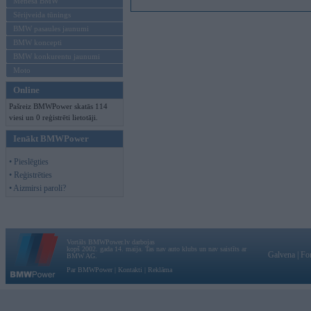
Mēneša BMW
Sērijveida tūnings
BMW pasaules jaunumi
BMW koncepti
BMW konkurentu jaunumi
Moto
Online
Pašreiz BMWPower skatās 114
viesi un 0 reģistrēti lietotāji.
Ienākt BMWPower
• Pieslēgties
• Reģistrēties
• Aizmirsi paroli?
Vortāls BMWPower.lv darbojas
kopš 2002. gada 14. maija. Tas nav auto klubs un nav saistīts ar
Galvena
|
Fo
BMW AG.
Par BMWPower
|
Kontakti
|
Reklāma