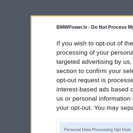
BMWPower.lv -
Do Not Process My
If you wish to opt-out of the
processing of your personal
targeted advertising by us
section to confirm your sel
opt-out request is proces
interest-based ads based o
us or personal information d
your opt-out. You may separ
disclosure of your personal
IAB’s list of downstream pa
Personal Data Processing Opt Outs