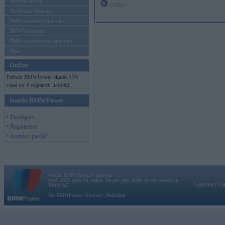
Mēneša BMW
Offline
Sērijveida tūnings
BMW pasaules jaunumi
BMW koncepti
BMW konkurentu jaunumi
Moto
Online
Pašreiz BMWPower skatās 135
viesi un 4 reģistrēti lietotāji.
Ienākt BMWPower
• Pieslēgties
• Reģistrēties
• Aizmirsi paroli?
Vortāls BMWPower.lv darbojas
kopš 2002. gada 14. maija. Tas nav auto klubs un nav saistīts ar
Galvena
|
Fo
BMW AG.
Par BMWPower
|
Kontakti
|
Reklāma