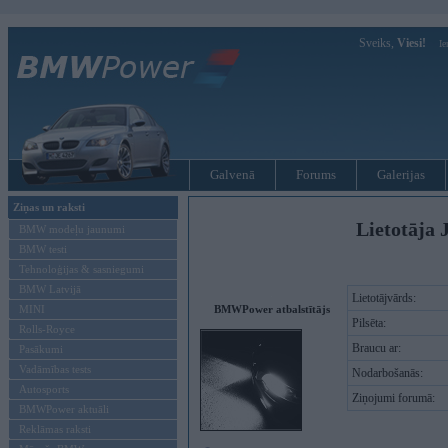
Sveiks,
Viesi!
Ie
Galvenā
Forums
Galerijas
Ziņas un raksti
Lietotāja 
BMW modeļu jaunumi
BMW testi
Tehnoloģijas & sasniegumi
BMW Latvijā
Lietotājvārds:
MINI
BMWPower atbalstītājs
Pilsēta:
Rolls-Royce
Braucu ar:
Pasākumi
Vadāmības tests
Nodarbošanās:
Autosports
Ziņojumi forumā:
BMWPower aktuāli
Reklāmas raksti