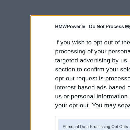
BMWPower.lv -
Do Not Process My
If you wish to opt-out of the
processing of your personal
targeted advertising by us
section to confirm your sel
opt-out request is proces
interest-based ads based o
us or personal information d
your opt-out. You may separ
disclosure of your personal
IAB’s list of downstream pa
Personal Data Processing Opt Outs