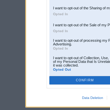
also be disclosed by us to 
I want to opt-out of the Sharing of 
Downstream Participants
th
Opted In
third parties.
I want to opt-out of the Sale of my 
Opted In
I want to opt-out of processing my 
Advertising.
Opted In
I want to opt-out of Collection, Use
of my Personal Data that Is Unrelat
it was collected.
Opted Out
CONFIRM
Data Deletion