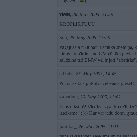
jaapdzen"
))
viesis
,
26. May 2005, 21:39
KROPLIS.FUUU
Sch
,
26. May 2005, 15:06
Pagājušajā "Klubā" ir smuka shēmiņa, ka
pirkts un pārdots un GM cūkām pieder lie
salīdzina tad BMW vēl ir ļoti "ārietisks"
edzulis
,
26. May 2005, 14:45
Puce, tas bija prikols dzeltenajā presē!!!
valvoline
,
26. May 2005, 12:02
Labs rakstiņš! Vienīgais par ko reāli ie
izteiksme” ; ))) Kur var tādu domu grau
panika_
,
26. May 2005, 11:11
feins raksts! vien saakums un beigas ta