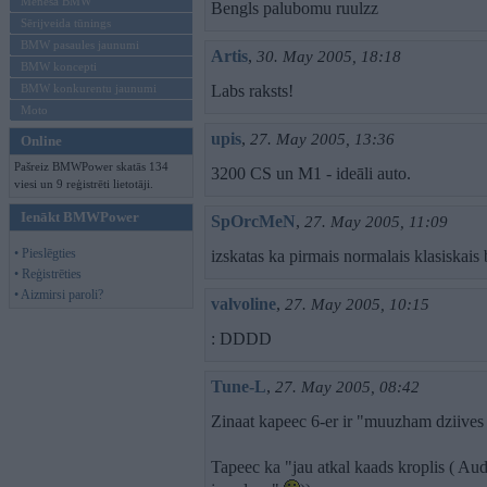
Mēneša BMW
Bengls palubomu ruulzz
Sērijveida tūnings
BMW pasaules jaunumi
Artis
,
30. May 2005, 18:18
BMW koncepti
BMW konkurentu jaunumi
Labs raksts!
Moto
upis
,
27. May 2005, 13:36
Online
Pašreiz BMWPower skatās 134
3200 CS un M1 - ideāli auto.
viesi un 9 reģistrēti lietotāji.
Ienākt BMWPower
SpOrcMeN
,
27. May 2005, 11:09
• Pieslēgties
izskatas ka pirmais normalais klasiskai
• Reģistrēties
• Aizmirsi paroli?
valvoline
,
27. May 2005, 10:15
: DDDD
Tune-L
,
27. May 2005, 08:42
Zinaat kapeec 6-er ir "muuzham dziives 
Tapeec ka "jau atkal kaads kroplis ( Au