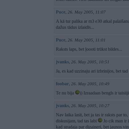
Puce
,
26. May 2005, 11:07
A kā tur palika ar m3 e30 atkal palaišanu
dažus tādus izlaidīs...
Puce
,
26. May 2005, 11:01
Raksts laps, bet ļoooti trūkst bildes...
jvanks
,
26. May 2005, 10:51
Ja, es kad uzzinaju ari izbrinijos, bet t
foobar
,
26. May 2005, 10:49
Te nu bija
)) Izraadaas bengls ir taisi
jvanks
,
26. May 2005, 10:27
Nav laika lasit, bet ja tas ir raksts par t
diskusijam, tad tas labi
Jo cik man ir 
kad stradaja par dizaineri, bet jaunos vi