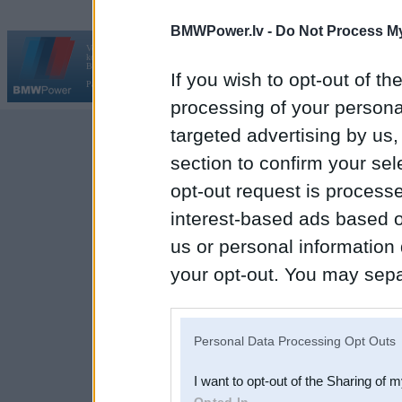
BMWPower.lv -
Do Not Process My
Vortāls BMWPower.lv darbojas
kopš 2002. gada 14. maija. Tas nav auto klubs un nav saistīts ar
Galvena
|
Fo
BMW AG.
If you wish to opt-out of the
Par BMWPower
|
Kontakti
|
Reklāma
processing of your personal
targeted advertising by us
section to confirm your sel
opt-out request is proces
interest-based ads based o
us or personal information d
your opt-out. You may separ
disclosure of your personal
IAB’s list of downstream pa
Personal Data Processing Opt Outs
also be disclosed by us to 
I want to opt-out of the Sharing of 
Downstream Participants
th