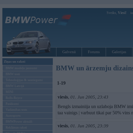
Sveiks,
Viesi!
Ie
Galvenā
Forums
Galerijas
Ziņas un raksti
BMW un ārzemju dizain
BMW modeļu jaunumi
BMW testi
Tehnoloģijas & sasniegumi
1-19
BMW Latvijā
MINI
viesis
,
01. Jun 2005, 23:43
Rolls-Royce
Pasākumi
Bengls izmainiija un uzlaboja BMW imidz
Vadāmības tests
taa vainigs | varbuut tikai par 50% vins n
Autosports
BMWPower aktuāli
viesis
,
01. Jun 2005, 23:39
Reklāmas raksti