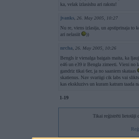
ka, velak izlasishu ari rakstu!
jvanks
,
26. May 2005, 10:27
Nu re, viens izlasija, un apstiprinaja to 
ari nelasiit
))
nrcha
,
26. May 2005, 10:26
Bengls ir vienalga baigais maita, ka ljauj 
e46 un e39 ir Bengla zimeeti. Vieni no 
gandriz tikai 6er, ja no saaniem skataas
skatienus. Nav svariigi cik labs vai slikts
kas ekskluzivs un kuram katram taada n
1-19
Tikai reģistrēti lietotāj
Reģi