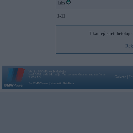
labs
1-11
Tikai reģistrēti lietotāj
Reģi
Vortāls BMWPower.lv darbojas
kopš 2002. gada 14. maija. Tas nav auto klubs un nav saistīts ar
Galvena
|
Fo
BMW AG.
Par BMWPower
|
Kontakti
|
Reklāma