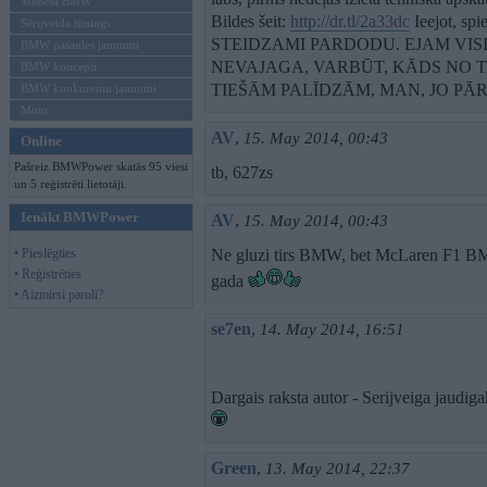
Mēneša BMW
Bildes šeit:
http://dr.tl/2a33dc
Ieejot, spi
Sērijveida tūnings
STEIDZAMI PARDODU. EJAM VISI 
BMW pasaules jaunumi
NEVAJAGA, VARBŪT, KĀDS NO T
BMW koncepti
TIEŠĀM PALĪDZĀM, MAN, JO PĀ
BMW konkurentu jaunumi
Moto
AV
,
15. May 2014, 00:43
Online
Pašreiz BMWPower skatās 95 viesi
tb, 627zs
un 5 reģistrēti lietotāji.
Ienākt BMWPower
AV
,
15. May 2014, 00:43
• Pieslēgties
Ne gluzi tirs BMW, bet McLaren F1 BMW
• Reģistrēties
gada
• Aizmirsi paroli?
se7en
,
14. May 2014, 16:51
Dargais raksta autor - Serijveiga jaudig
Green
,
13. May 2014, 22:37