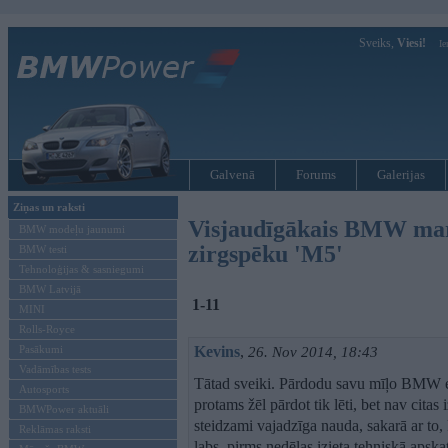
Sveiks,
Viesi!
Ie
Galvenā
Forums
Galerijas
Ziņas un raksti
Visjaudīgākais BMW mar
BMW modeļu jaunumi
zirgspēku 'M5'
BMW testi
Tehnoloģijas & sasniegumi
BMW Latvijā
1-11
MINI
Rolls-Royce
Pasākumi
Kevins
,
26. Nov 2014, 18:43
Vadāmības tests
Tātad sveiki. Pārdodu savu mīļo BMW e4
Autosports
protams žēl pārdot tik lēti, bet nav citas
BMWPower aktuāli
steidzami vajadzīga nauda, sakarā ar to
Reklāmas raksti
labs, pirms nedēļas izieta tehniskā apskat