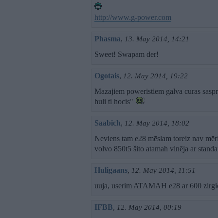
http://www.g-power.com
Phasma
,
13. May 2014, 14:21
Sweet! Swapam der!
Ogotais
,
12. May 2014, 19:22
Mazajiem poweristiem galva curas saspr
huli ti hocis"
Saabich
,
12. May 2014, 18:02
Neviens tam e28 mēslam toreiz nav mēri
volvo 850t5 šito atamah vinēja ar stand
Huligaans
,
12. May 2014, 11:51
uuja, userim ATAMAH e28 ar 600 zirgi
IFBB
,
12. May 2014, 00:19