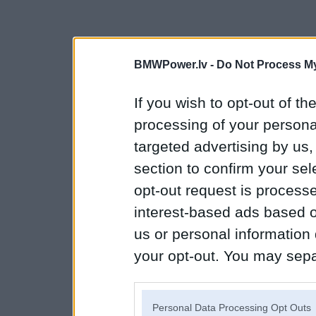
BMWPower.lv -
Do Not Process My
If you wish to opt-out of the
processing of your personal
targeted advertising by us
section to confirm your sel
opt-out request is proces
interest-based ads based o
us or personal information d
your opt-out. You may separ
disclosure of your personal
IAB’s list of downstream pa
Personal Data Processing Opt Outs