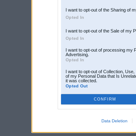
also be disclosed by us to 
I want to opt-out of the Sharing of 
Downstream Participants
th
Opted In
third parties.
I want to opt-out of the Sale of my 
Opted In
I want to opt-out of processing my 
Advertising.
Opted In
I want to opt-out of Collection, Use
of my Personal Data that Is Unrelat
it was collected.
Opted Out
CONFIRM
Data Deletion