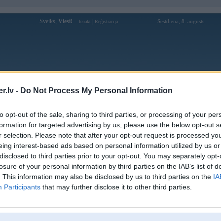
Sveiks,
Viesi!
|
Sestdiena, 8. augusts
Ienākt
Reģistrācija
Forums
Galerijas
Reģistrācija
Lietotāji
Meklētājs
.lv -
Do Not Process My Personal Information
Lietotāja Ogotais profils
to opt-out of the sale, sharing to third parties, or processing of your per
formation for targeted advertising by us, please use the below opt-out s
Pēdējo reizi manīts: 01. Feb 2015, 03:25
r selection. Please note that after your opt-out request is processed y
eing interest-based ads based on personal information utilized by us or
Lietotājvārds:
Ogotais
disclosed to third parties prior to your opt-out. You may separately opt-
Braucu ar:
UK & drīz NOR pabalstiem
losure of your personal information by third parties on the IAB’s list of
Nodarbošanās:
Uzņēmējs un Lemberga stipendiāts
. This information may also be disclosed by us to third parties on the
IA
Ziņojumi forumā:
385
Participants
that may further disclose it to other third parties.
Pēdējie ziņojumi forumā
[
]