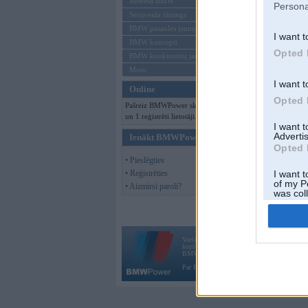
Mēneša BMW
Persona
Sērijveida tūnings
BMW pasaules jaunumi
I want t
BMW koncepti
Opted 
BMW konkurentu jaunumi
Moto
I want t
Online
Opted 
Pašreiz BMWPower skatās 96 viesi
un 1 reģistrēti lietotāji.
I want 
Advertis
Ienākt BMWPower
Opted 
• Pieslēgties
• Reģistrēties
I want t
of my P
• Aizmirsi paroli?
was col
Opted 
Vortāls BMWPower.lv darbojas
kopš 2002. gada 14. maija. Tas nav auto klubs
BMW AG.
Par BMWPower
|
Kontakti
|
Reklāma