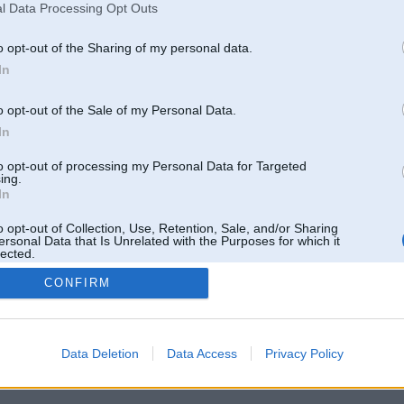
l Data Processing Opt Outs
o opt-out of the Sharing of my personal data.
In
o opt-out of the Sale of my Personal Data.
In
to opt-out of processing my Personal Data for Targeted
ing.
In
o opt-out of Collection, Use, Retention, Sale, and/or Sharing
ersonal Data that Is Unrelated with the Purposes for which it
lected.
Out
CONFIRM
 un nav saistīts ar
Galvena
|
Forums
|
Galerijas
|
Reģistrācija
|
Lietotaāji
|
Meklētājs
|
Reklā
Data Deletion
Data Access
Privacy Policy