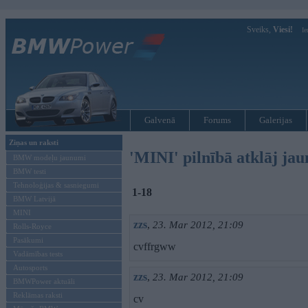
Sveiks,
Viesi!
Ie
Galvenā
Forums
Galerijas
Ziņas un raksti
'MINI' pilnībā atklāj ja
BMW modeļu jaunumi
BMW testi
Tehnoloģijas & sasniegumi
1-18
BMW Latvijā
MINI
zzs
,
23. Mar 2012, 21:09
Rolls-Royce
Pasākumi
cvffrgww
Vadāmības tests
Autosports
zzs
,
23. Mar 2012, 21:09
BMWPower aktuāli
Reklāmas raksti
cv