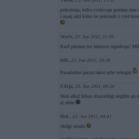
23. Jun 2011, 13:12
prikolnaja, tolko cvetovaja gamma mne
i opatj arki koles ne pokrasili v cvet k
Staris
,
23. Jun 2011, 11:05
Kurš pirmais tos lukturus izgudroja? M
bills
,
23. Jun 2011, 10:58
Paradashni pacan takoi sebe nekupit
Edzja
,
23. Jun 2011, 09:20
Man atkal liekas shausmiigi negliits un ma
ar shito
HaL
,
23. Jun 2011, 04:41
riktīgi smuks