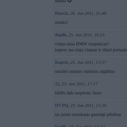
labāks
Harcix
,
26. Jun 2011, 21:48
smuks!
daplis
,
25. Jun 2011, 19:23
vinjus taisa BMW ruupniicaa?
kapeec taa zinja vispaar ir shinii portaal
Kapcis
,
25. Jun 2011, 13:57
mazliet astoņus mārtiņus atgādina
12
,
23. Jun 2011, 17:17
bildēs tāds saspiests, šaurs
DVPQ
,
23. Jun 2011, 13:20
tas jumts neizskatas gaumigi pilnibaa
Vadik
,