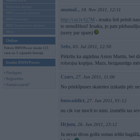
Mēneša BMW
Sērijveida tūnings
anamaL
,
18. Nov 2011, 12:11
BMW pasaules jaunumi
http://cut.lv/Q7M
- iesaku šeit pelnīt na
BMW koncepti
BMW konkurentu jaunumi
to nenožēlosi! Iesaku, jo pats pārbaudī
Moto
(sorry par spam)
Online
Sebs
,
03. Jul 2011, 12:50
Pašreiz BMWPower skatās 125
viesi un 5 reģistrēti lietotāji.
Pirkrītu ka atgādina Aston Martin, bet di
Ienākt BMWPower
rolsrojsa kopijas. Mazs, bezgaumīgs mēs
• Pieslēgties
Czars
,
27. Jun 2011, 11:06
• Reģistrēties
• Aizmirsi paroli?
No priekšpuses skatoties izskatās pēc
bmwaddict
,
27. Jun 2011, 01:12
nu cik var mocīt to mini. izsmēlis tas sevi
Hrjum
,
26. Jun 2011, 23:12
Ja nevar divas golfa somas ielikt bagāž