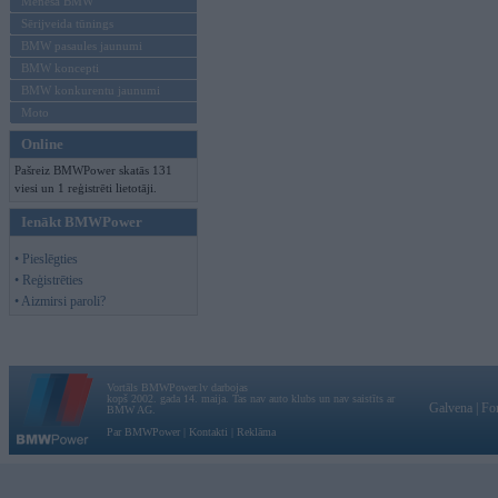
Mēneša BMW
Sērijveida tūnings
BMW pasaules jaunumi
BMW koncepti
BMW konkurentu jaunumi
Moto
Online
Pašreiz BMWPower skatās 131
viesi un 1 reģistrēti lietotāji.
Ienākt BMWPower
• Pieslēgties
• Reģistrēties
• Aizmirsi paroli?
Vortāls BMWPower.lv darbojas
kopš 2002. gada 14. maija. Tas nav auto klubs un nav saistīts ar
Galvena
|
Fo
BMW AG.
Par BMWPower
|
Kontakti
|
Reklāma