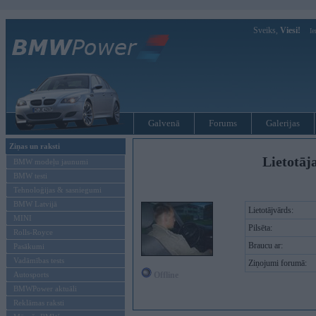
Sveiks,
Viesi!
Ie
Galvenā
Forums
Galerijas
Ziņas un raksti
Lietotāja
BMW modeļu jaunumi
BMW testi
Tehnoloģijas & sasniegumi
BMW Latvijā
Lietotājvārds:
MINI
Pilsēta:
Rolls-Royce
Braucu ar:
Pasākumi
Vadāmības tests
Ziņojumi forumā:
Autosports
Offline
BMWPower aktuāli
Reklāmas raksti