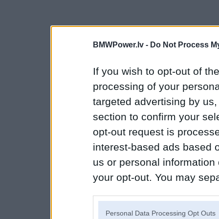
BMWPower.lv -
Do Not Process My
If you wish to opt-out of the
processing of your personal
targeted advertising by us
section to confirm your sel
opt-out request is proces
interest-based ads based o
us or personal information d
your opt-out. You may separ
disclosure of your personal
IAB’s list of downstream pa
Personal Data Processing Opt Outs