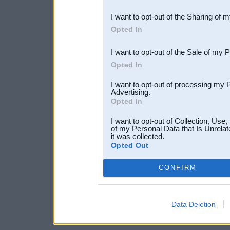
also be disclosed by us to 
I want to opt-out of the Sharing of 
Downstream Participants
th
Opted In
third parties.
I want to opt-out of the Sale of my 
Opted In
I want to opt-out of processing my 
Advertising.
Opted In
I want to opt-out of Collection, Use
of my Personal Data that Is Unrelat
it was collected.
Opted Out
CONFIRM
Data Deletion