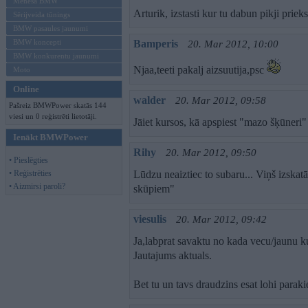
Mēneša BMW
Arturik, izstasti kur tu dabun pikji pri
Sērijveida tūnings
BMW pasaules jaunumi
BMW koncepti
Bamperis
20. Mar 2012, 10:00
BMW konkurentu jaunumi
Njaa,teeti pakalj aizsuutija,psc
Moto
Online
walder
20. Mar 2012, 09:58
Pašreiz BMWPower skatās 144
viesi un 0 reģistrēti lietotāji.
Jāiet kursos, kā apspiest "mazo šķūneri
Ienākt BMWPower
Rihy
20. Mar 2012, 09:50
• Pieslēgties
• Reģistrēties
Lūdzu neaiztiec to subaru... Viņš izska
• Aizmirsi paroli?
skūpiem"
viesulis
20. Mar 2012, 09:42
Ja,labprat savaktu no kada vecu/jaunu
Jautajums aktuals.
Bet tu un tavs draudzins esat lohi paraki