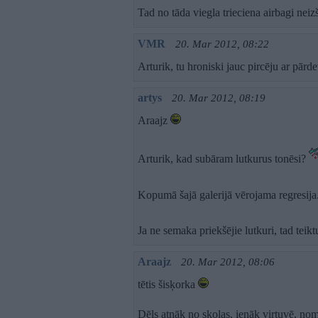
Tad no tāda viegla trieciena airbagi neiz
VMR
20. Mar 2012, 08:22
Arturik, tu hroniski jauc pircēju ar pārd
artys
20. Mar 2012, 08:19
Araajz
Arturik, kad subāram lutkurus tonēsi?
Kopumā šajā galerijā vērojama regresija
Ja ne semaka priekšējie lutkuri, tad teikt
Araajz
20. Mar 2012, 08:06
tētis šisķorka
Dēls atnāk no skolas, ienāk virtuvē, nom