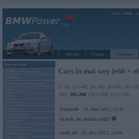
Sveiks,
Viesi!
Ie
Galvenā
Forums
Galerijas
Ziņas un raksti
Cars in mai wey (e60 + e
BMW modeļu jaunumi
BMW testi
Tehnoloģijas & sasniegumi
[1-20]
[21-40]
[41-60]
[61-80]
[81-10
BMW Latvijā
180]
181-200
[201-220]
[221-236]
MINI
Rolls-Royce
Pasākumi
konussib
20. Mar 2012, 12:11
Vadāmības tests
to audi_a4: avataru redzi?
Autosports
BMWPower aktuāli
audi_a4
20. Mar 2012, 12:04
Reklāmas raksti