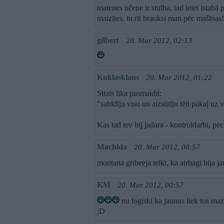
matenes učene ir stulba, tad ieiet istabā 
maizītes, tu rīt brauksi man pēc mašīnas
gilbert
20. Mar 2012, 02:13
Kuklasklans
20. Mar 2012, 01:22
Sitais lika pasmaidit:
"sabīdīju visu un aizsūtīju tēti pakaļ uz 
Kas tad tev bij jadara - kontroldarbi, p
Machida
20. Mar 2012, 00:57
montana gribeeja teikt, ka airbagi bija ja
KM
20. Mar 2012, 00:57
nu logiski ka jaunus liek tos maz
;D