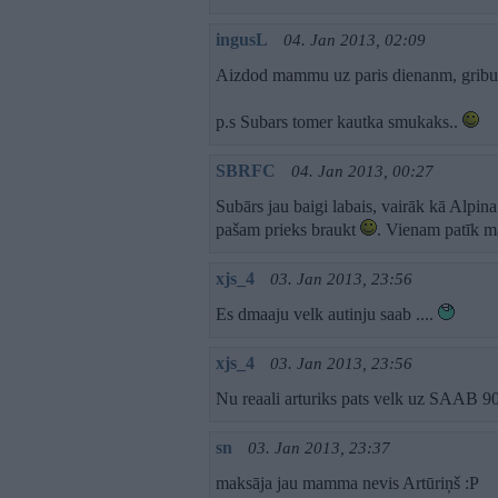
ingusL
04. Jan 2013, 02:09
Aizdod mammu uz paris dienanm, gribu ar
p.s Subars tomer kautka smukaks..
SBRFC
04. Jan 2013, 00:27
Subārs jau baigi labais, vairāk kā Alpina
pašam prieks braukt
. Vienam patīk mā
xjs_4
03. Jan 2013, 23:56
Es dmaaju velk autinju saab ....
xjs_4
03. Jan 2013, 23:56
Nu reaali arturiks pats velk uz SAAB 9
sn
03. Jan 2013, 23:37
maksāja jau mamma nevis Artūriņš :P