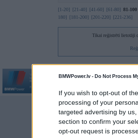
[1-20]
[21-40]
[41-60]
[61-80]
81-100
180]
[181-200]
[201-220]
[221-236]
Tikai reģistrēti lietotāj
Reģi
Vortāls BMWPower.lv darbojas
BMWPower.lv -
Do Not Process My
kopš 2002. gada 14. maija. Tas nav auto klubs un nav saistīts ar
Galvena
|
Fo
BMW AG.
Par BMWPower
|
Kontakti
|
Reklāma
If you wish to opt-out of the
processing of your personal
targeted advertising by us
section to confirm your sel
opt-out request is proces