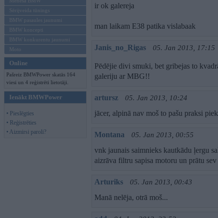
Mēneša BMW
ir ok galereja
Sērijveida tūnings
BMW pasaules jaunumi
man laikam E38 patika vislabaak
BMW koncepti
BMW konkurentu jaunumi
Janis_no_Rigas
05. Jan 2013, 17:15
Moto
Online
Pēdējie divi smuki, bet gribejas to kvadr
Pašreiz BMWPower skatās 164
galeriju ar MBG!!
viesi un 4 reģistrēti lietotāji.
Ienākt BMWPower
artursz
05. Jan 2013, 10:24
jācer, alpinā nav moš to pašu praksi pie
• Pieslēgties
• Reģistrēties
• Aizmirsi paroli?
Montana
05. Jan 2013, 00:55
vnk jaunais saimnieks kautkādu ļergu 
aizrāva filtru sapisa motoru un prātu se
Arturiks
05. Jan 2013, 00:43
Manā nelēja, otrā moš...