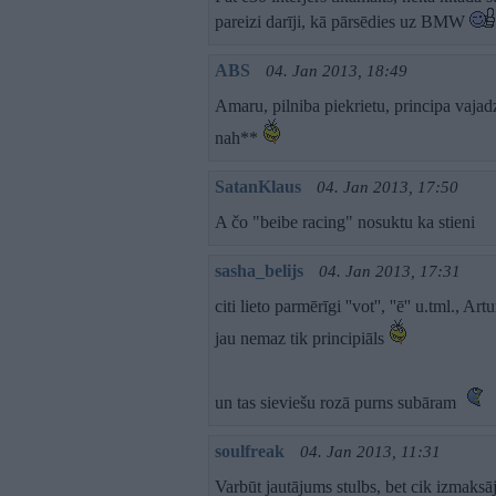
pareizi darīji, kā pārsēdies uz BMW
ABS
04. Jan 2013, 18:49
Amaru, pilniba piekrietu, principa vajadz
nah**
SatanKlaus
04. Jan 2013, 17:50
A čo "beibe racing" nosuktu ka stieni
sasha_belijs
04. Jan 2013, 17:31
citi lieto parmērīgi ''vot'', ''ē'' u.tml., A
jau nemaz tik principiāls
un tas sieviešu rozā purns subāram
soulfreak
04. Jan 2013, 11:31
Varbūt jautājums stulbs, bet cik izma