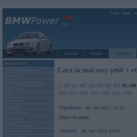
Sveiks,
Viesi!
Ie
Galvenā
Forums
Galerijas
Ziņas un raksti
Cars in mai wey (e60 + e
BMW modeļu jaunumi
BMW testi
Tehnoloģijas & sasniegumi
[1-20]
[21-40]
[41-60]
[61-80]
81-100
BMW Latvijā
180]
[181-200]
[201-220]
[221-236]
MINI
Rolls-Royce
Pasākumi
Papakarlo
06. Jan 2013, 13:33
Vadāmības tests
Man e34 patiik!
Autosports
BMWPower aktuāli
Sancho1
06. Jan 2013, 03:01
Reklāmas raksti