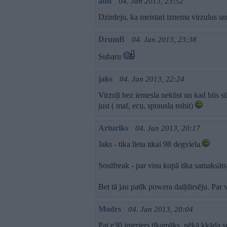
add
04. Jan 2013, 23:52
Dzirdeju, ka meistari iznema virzulus un 
DrumB
04. Jan 2013, 23:38
Subaru
jaks
04. Jan 2013, 22:24
Virzuļi bez iemesla nekūst un kad būs sūd
just ( maf, ecu, sprausla nshit)
Arturiks
04. Jan 2013, 20:17
Jaks - tika lieta tikai 98 degviela.
Soulfreak - par visu kopā tika samaksāts 
Bet tā jau patīk powera daiļdirsēju. Par 
Modrs
04. Jan 2013, 20:04
Pat e30 interjers tīkamāks, nēkā kkāda su