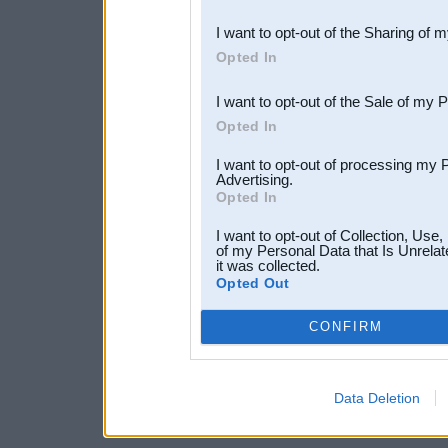
also be disclosed by us to 
I want to opt-out of the Sharing of 
Downstream Participants
th
Opted In
third parties.
I want to opt-out of the Sale of my 
Opted In
I want to opt-out of processing my 
Advertising.
Opted In
I want to opt-out of Collection, Use
of my Personal Data that Is Unrelat
it was collected.
Opted Out
CONFIRM
Data Deletion