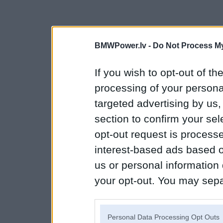
BMWPower.lv -
Do Not Process My
If you wish to opt-out of the
processing of your personal
targeted advertising by us
section to confirm your sel
opt-out request is proces
interest-based ads based o
us or personal information d
your opt-out. You may separ
disclosure of your personal
IAB’s list of downstream pa
Personal Data Processing Opt Outs