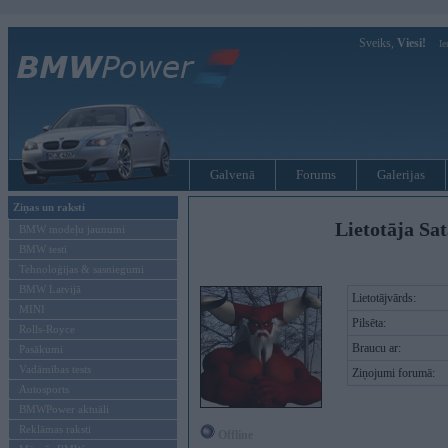
Sveiks,
Viesi!
Ie
Galvenā
Forums
Galerijas
Ziņas un raksti
Lietotāja Sa
BMW modeļu jaunumi
BMW testi
Tehnoloģijas & sasniegumi
BMW Latvijā
Lietotājvārds:
MINI
Pilsēta:
Rolls-Royce
Braucu ar:
Pasākumi
Vadāmības tests
Ziņojumi forumā:
Autosports
BMWPower aktuāli
Reklāmas raksti
Offline