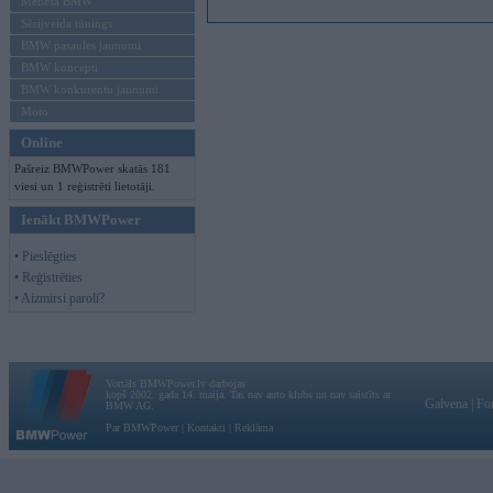
Mēneša BMW
Sērijveida tūnings
BMW pasaules jaunumi
BMW koncepti
BMW konkurentu jaunumi
Moto
Online
Pašreiz BMWPower skatās 181
viesi un 1 reģistrēti lietotāji.
Ienākt BMWPower
• Pieslēgties
• Reģistrēties
• Aizmirsi paroli?
Vortāls BMWPower.lv darbojas
kopš 2002. gada 14. maija. Tas nav auto klubs un nav saistīts ar
Galvena
|
Fo
BMW AG.
Par BMWPower
|
Kontakti
|
Reklāma