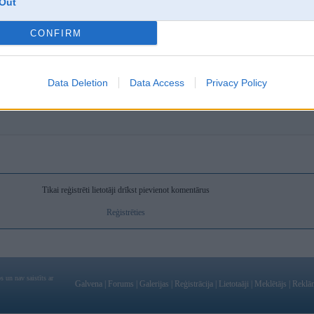
Out
2004, 22:42
 ar e 30 320 is motoru .
CONFIRM
004, 22:38
aistas!Bet tomēr visvairāk man patīk porsche un tas renault clio...riktīgs gāžamais!!!
Data Deletion
Data Access
Privacy Policy
2004, 22:37
Tikai reģistrēti lietotāji drīkst pievienot komentārus
Reģistrēties
 un nav saistīts ar
Galvena
|
Forums
|
Galerijas
|
Reģistrācija
|
Lietotaāji
|
Meklētājs
|
Reklā