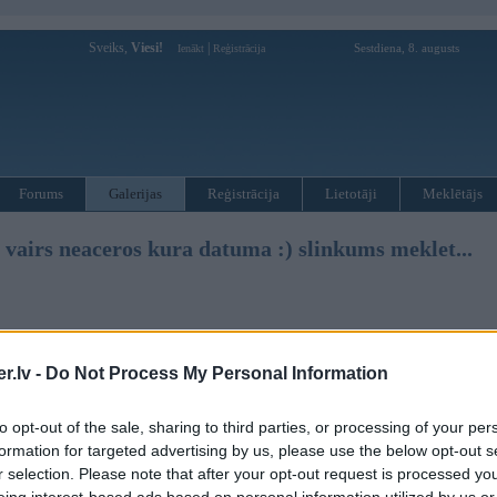
Sveiks,
Viesi!
|
Sestdiena, 8. augusts
Ienākt
Reģistrācija
Forums
Galerijas
Reģistrācija
Lietotāji
Meklētājs
 vairs neaceros kura datuma :) slinkums meklet...
2004, 19:05
.lv -
Do Not Process My Personal Information
 vislabaak patikaa ar posche.
 2004, 13:18
to opt-out of the sale, sharing to third parties, or processing of your per
formation for targeted advertising by us, please use the below opt-out s
s bildes
r selection. Please note that after your opt-out request is processed y