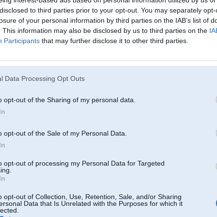
eing interest-based ads based on personal information utilized by us or
ep 2004, 10:57
disclosed to third parties prior to your opt-out. You may separately opt-
priekšā tam pelēkajam e30 ar 84. numuru.sev gribu tādu =)
losure of your personal information by third parties on the IAB’s list of
. This information may also be disclosed by us to third parties on the
IA
 2004, 08:32
Participants
that may further disclose it to other third parties.
 mpower dzinējs - skaistums
2004, 23:36
l Data Processing Opt Outs
2/07/2004
p 2004, 23:32
o opt-out of the Sharing of my personal data.
saakums
In
 2004, 23:07
o opt-out of the Sale of my Personal Data.
dee es gaazu ar MPower pa lielo apli!:-)))
In
 2004, 23:06
to opt-out of processing my Personal Data for Targeted
ing.
domāju, kas tas par mega 320...
In
04, 23:04
o opt-out of Collection, Use, Retention, Sale, and/or Sharing
ersonal Data that Is Unrelated with the Purposes for which it
et izkatas vienalga labi
lected.