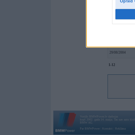
Opted 
diesel
27. Sep 
... interesants e36
DFS
27. Sep 2
Blides daudz un sk
Vadik
27. Sep 
29/08/2004
1-12
Vortāls BMWPower.lv darbojas
kopš 2002. gada 14. maija. Tas nav auto klubs
BMW AG.
Par BMWPower
|
Kontakti
|
Reklāma