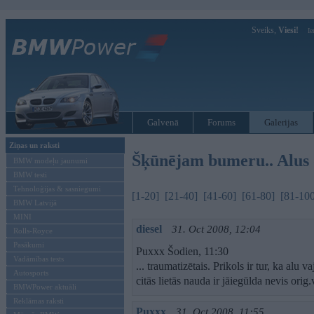
Sveiks,
Viesi!
Ie
Galvenā
Forums
Galerijas
Ziņas un raksti
Šķūnējam bumeru.. Alus d
BMW modeļu jaunumi
BMW testi
Tehnoloģijas & sasniegumi
[1-20]
[21-40]
[41-60]
[61-80]
[81-10
BMW Latvijā
MINI
diesel
31. Oct 2008, 12:04
Rolls-Royce
Pasākumi
Puxxx Šodien, 11:30
Vadāmības tests
... traumatizētais. Prikols ir tur, ka al
Autosports
citās lietās nauda ir jāiegūlda nevis ori
BMWPower aktuāli
Reklāmas raksti
Puxxx
31. Oct 2008, 11:55