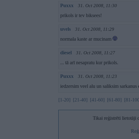
Puxxx
31. Oct 2008, 11:30
prikols ir tev biksees!
uvels
31. Oct 2008, 11:29
normala kaste ar mucinam
diesel
31. Oct 2008, 11:27
... tā arī nesapratu kur prikols.
Puxxx
31. Oct 2008, 11:23
iedzersim veel alu un saliksim sarkanus e
[1-20]
[21-40]
[41-60]
[61-80]
[81-10
Tikai reģistrēti lietotāj
Reģi