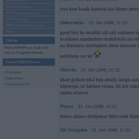
Mēneša BMW
Sērijveida tūnings
esot kaut kaads kantoris kas liimee plee
BMW pasaules jaunumi
BMW koncepti
shibernieks
31. Oct 2008, 11:55
BMW konkurentu jaunumi
Moto
good boy ka nesaliki zili zaļi sarkanos 
kvalitates standartiem neatbilstoša un v
Online
no Bimmera minētajiem aliem dzerams ir t
Pašreiz BMWPower skatās 120
viesi un 0 reģistrēti lietotāji.
pelnīšanu var iet
Ienākt BMWPower
Marchs
31. Oct 2008, 11:52
• Pieslēgties
• Reģistrēties
kkad golfam mk4 biju atradis lampu aizsar
• Aizmirsi paroli?
klipseejas uz luktura virsuu, bij arii ci
taadus iehavot
Puxxx
31. Oct 2008, 11:52
totoes aldara chetrpakaa liidzi naak Batter
Mr-Scorpion
31. Oct 2008, 11:52