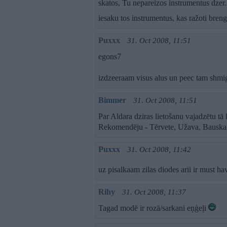
skatos, Tu nepareizos instrumentus dzer. 
iesaku tos instrumentus, kas ražoti bren
Puxxx
31. Oct 2008, 11:51
egons7
izdzeeraam visus alus un peec tam shmi
Bimmer
31. Oct 2008, 11:51
Par Aldara dziras lietošanu vajadzētu tā
Rekomendēju - Tērvete, Užava, Bauska,
Puxxx
31. Oct 2008, 11:42
uz pisalkaam zilas diodes arii ir must ha
Rihy
31. Oct 2008, 11:37
Tagad modē ir rozā/sarkani eņģeļi