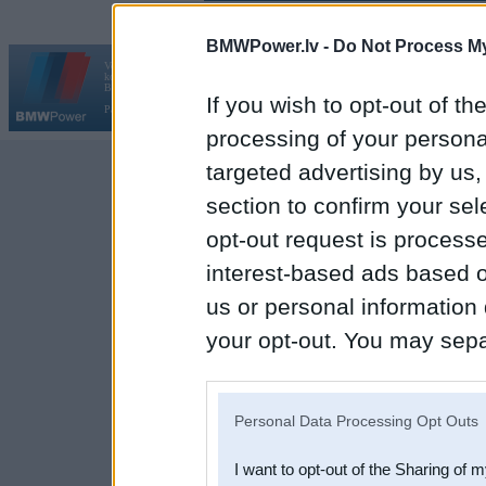
BMWPower.lv -
Do Not Process My
Vortāls BMWPower.lv darbojas
kopš 2002. gada 14. maija. Tas nav auto klubs un nav saistīts ar
Galvena
|
Fo
BMW AG.
If you wish to opt-out of the
Par BMWPower
|
Kontakti
|
Reklāma
processing of your personal
targeted advertising by us
section to confirm your sel
opt-out request is proces
interest-based ads based o
us or personal information d
your opt-out. You may separ
disclosure of your personal
IAB’s list of downstream pa
Personal Data Processing Opt Outs
also be disclosed by us to 
I want to opt-out of the Sharing of 
Downstream Participants
th