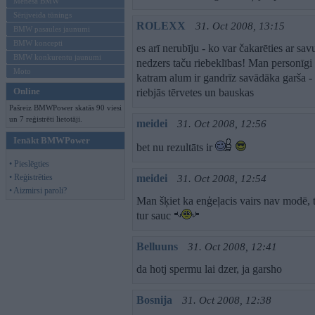
Mēneša BMW
Sērijveida tūnings
ROLEXX
31. Oct 2008, 13:15
BMW pasaules jaunumi
BMW koncepti
es arī nerubīju - ko var čakarēties ar savu
BMW konkurentu jaunumi
nedzers taču riebeklības! Man personīgi tā
Moto
katram alum ir gandrīz savādāka garša -
Online
riebjās tērvetes un bauskas
Pašreiz BMWPower skatās 90 viesi
un 7 reģistrēti lietotāji.
meidei
31. Oct 2008, 12:56
Ienākt BMWPower
bet nu rezultāts ir
• Pieslēgties
• Reģistrēties
meidei
31. Oct 2008, 12:54
• Aizmirsi paroli?
Man šķiet ka enģeļacis vairs nav modē, t
tur sauc
Belluuns
31. Oct 2008, 12:41
da hotj spermu lai dzer, ja garsho
Bosnija
31. Oct 2008, 12:38