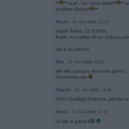
nu pi... kas vainas aliņam
pad
problēma džekiņi
Puxxx
31. Oct 2008, 12:37
edzulis Šodien, 12:19 Dzēst
Kapēc vecā optika vēl nav izlikta uz pā
tipo ir jau pirceejs!
fleix
31. Oct 2008, 12:33
tadi lohi, jums piss, kas kuram garsho?
Teervetnieki mlje
Marchs
31. Oct 2008, 12:30
XPEL Headlight Protection, attiecībā uz
Maxis
31. Oct 2008, 12:27
Ai laik ze galeriii