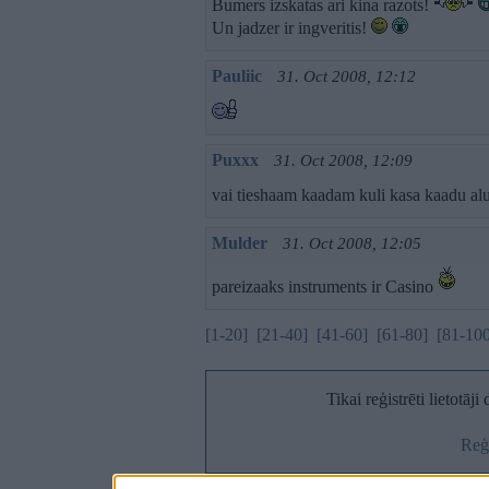
Bumers izskatas ari kina razots!
Un jadzer ir ingveritis!
Pauliic
31. Oct 2008, 12:12
Puxxx
31. Oct 2008, 12:09
vai tieshaam kaadam kuli kasa kaadu alu
Mulder
31. Oct 2008, 12:05
pareizaaks instruments ir Casino
[1-20]
[21-40]
[41-60]
[61-80]
[81-10
Tikai reģistrēti lietotāj
Reģi