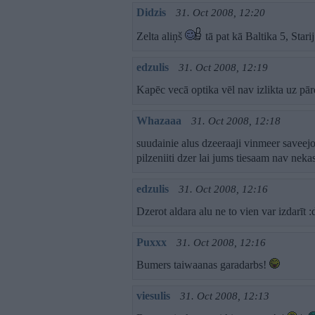
Didzis
31. Oct 2008, 12:20
Zelta aliņš
tā pat kā Baltika 5, Stari
edzulis
31. Oct 2008, 12:19
Kapēc vecā optika vēl nav izlikta uz p
Whazaaa
31. Oct 2008, 12:18
suudainie alus dzeeraaji vinmeer saveejo
pilzeniiti dzer lai jums tiesaam nav neka
edzulis
31. Oct 2008, 12:16
Dzerot aldara alu ne to vien var izdarīt :
Puxxx
31. Oct 2008, 12:16
Bumers taiwaanas garadarbs!
viesulis
31. Oct 2008, 12:13