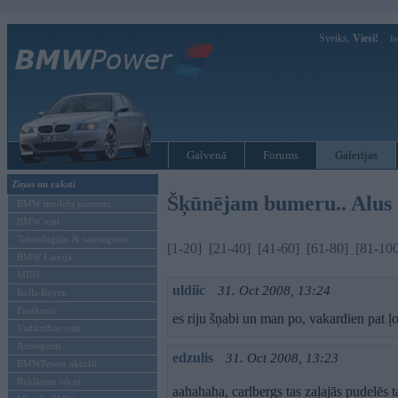
Sveiks,
Viesi!
Ie
Galvenā
Forums
Galerijas
Ziņas un raksti
Šķūnējam bumeru.. Alus d
BMW modeļu jaunumi
BMW testi
Tehnoloģijas & sasniegumi
[1-20]
[21-40]
[41-60]
[61-80]
[81-10
BMW Latvijā
MINI
uldiic
31. Oct 2008, 13:24
Rolls-Royce
Pasākumi
es riju šņabi un man po, vakardien pat ļo
Vadāmības tests
Autosports
edzulis
31. Oct 2008, 13:23
BMWPower aktuāli
Reklāmas raksti
aahahaha, carlbergs tas zaļajās pudelēs ta