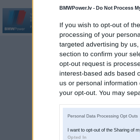
BMWPower.lv -
Do Not Process My
Vortāls BMWPower.lv darbojas
kopš 2002. gada 14. maija. Tas nav auto klubs un nav saistīts ar
Galvena
|
Fo
BMW AG.
If you wish to opt-out of the
Par BMWPower
|
Kontakti
|
Reklāma
processing of your personal
targeted advertising by us
section to confirm your sel
opt-out request is proces
interest-based ads based o
us or personal information d
your opt-out. You may separ
disclosure of your personal
IAB’s list of downstream pa
Personal Data Processing Opt Outs
also be disclosed by us to 
I want to opt-out of the Sharing of 
Downstream Participants
th
Opted In