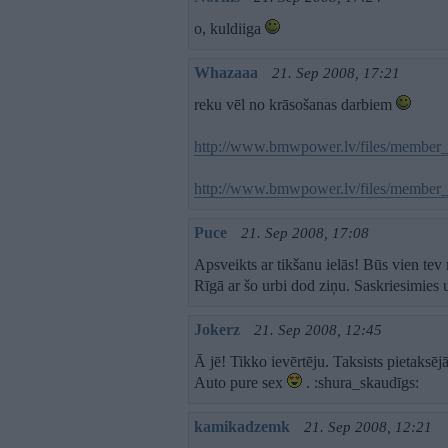
o, kuldiiga
Whazaaa
21. Sep 2008, 17:21
reku vēl no krāsošanas darbiem
http://www.bmwpower.lv/files/member_g
http://www.bmwpower.lv/files/member_g
Puce
21. Sep 2008, 17:08
Apsveikts ar tikšanu ielās! Būs vien te
Rīgā ar šo urbi dod ziņu. Saskriesimies
Jokerz
21. Sep 2008, 12:45
Ā jē! Tikko ievērtēju. Taksists pietaksēj
Auto pure sex
. :shura_skaudīgs:
kamikadzemk
21. Sep 2008, 12:21