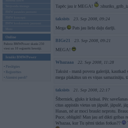
Mēneša BMW
Tapēc jau ir MEGA!
:shuriks_grib_iz
Sērijveida tūnings
BMW pasaules jaunumi
BMW koncepti
taksists
23. Sep 2008, 09:24
BMW konkurentu jaunumi
Mega
Pats jau lielu daļu darīji.
Moto
Online
BIGe21
23. Sep 2008, 09:21
Pašreiz BMWPower skatās 250
viesi un 10 reģistrēti lietotāji.
MEGA!
Ienākt BMWPower
Whazaaa
22. Sep 2008, 11:28
• Pieslēgties
Taksist - manā povera galerijā, kautkad s
• Reģistrēties
mega plakātus un es viņas samazināju, tā
• Aizmirsi paroli?
taksists
21. Sep 2008, 22:17
Šīberniek, gļuks ir krāsai. Pēc savešana
citas appistās vietas un jāpulē, jāpulē, jā
Hasan, nē ar moci braukt neprotu. Brauc
Puce, obligāti! Man jau arī dikti gribas r
Whazaa, kur Tu ņēmi tādas fotkas??
T