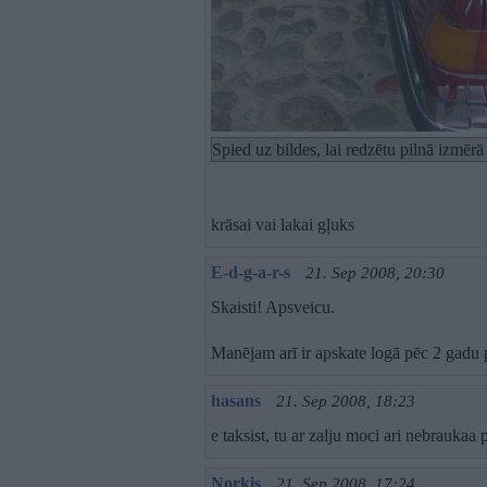
Spied uz bildes, lai redzētu pilnā izmēr
krāsai vai lakai gļuks
E-d-g-a-r-s
21. Sep 2008, 20:30
Skaisti! Apsveicu.
Manējam arī ir apskate logā pēc 2 gadu p
hasans
21. Sep 2008, 18:23
e taksist, tu ar zalju moci ari nebraukaa
Norkis
21. Sep 2008, 17:24