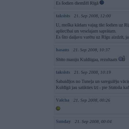
Es šodien diemžēl Rīgā
taksists
21. Sep 2008, 12:00
U, moška kādam vajag tikt šodien uz Rīg
apliecībai un veselajam saprātam.
Es šito daiļavu varētu uz Rīgu aizdzīt, 
hasans
21. Sep 2008, 10:37
Shito maniju Kuldiigaa, rezultaats
taksists
21. Sep 2008, 10:19
Sabaidījos no Tuneļa un saregulēju vāci
Kuldīgā jau satikties īzī - pie Statoila k
Valcha
21. Sep 2008, 00:26
Sunday
21. Sep 2008, 00:04