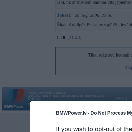
labi, tik ar diskiem kautkas cits japiemet
Jokerz
20. Sep 2008, 23:58
Šitais Kuldīgā? Piesakos sapīpēt - ievērt
1-20
[21-40]
Tikai reģistrēti lietotāj
Reģi
Vortāls BMWPower.lv darbojas
kopš 2002. gada 14. maija. Tas nav auto klubs un nav saistīts ar
Galvena
|
Fo
BMW AG.
Par BMWPower
|
Kontakti
|
Reklāma
BMWPower.lv -
Do Not Process My
If you wish to opt-out of the