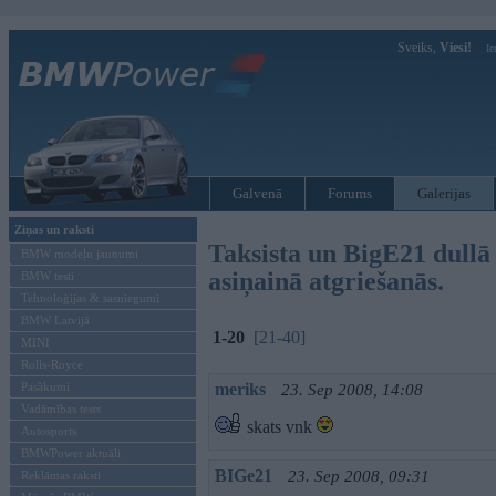
Sveiks,
Viesi!
Ie
Galvenā
Forums
Galerijas
Ziņas un raksti
Taksista un BigE21 dullā 
BMW modeļu jaunumi
asiņainā atgriešanās.
BMW testi
Tehnoloģijas & sasniegumi
BMW Latvijā
1-20
[21-40]
MINI
Rolls-Royce
Pasākumi
meriks
23. Sep 2008, 14:08
Vadāmības tests
skats vnk
Autosports
BMWPower aktuāli
BIGe21
23. Sep 2008, 09:31
Reklāmas raksti