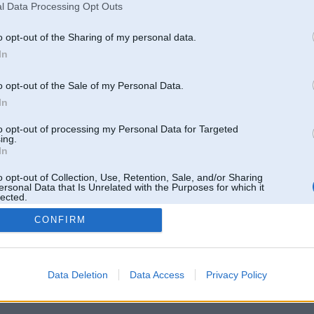
l Data Processing Opt Outs
o opt-out of the Sharing of my personal data.
In
o opt-out of the Sale of my Personal Data.
In
to opt-out of processing my Personal Data for Targeted
ing.
In
o opt-out of Collection, Use, Retention, Sale, and/or Sharing
ersonal Data that Is Unrelated with the Purposes for which it
lected.
Out
CONFIRM
 un nav saistīts ar
Galvena
|
Forums
|
Galerijas
|
Reģistrācija
|
Lietotaāji
|
Meklētājs
|
Reklā
Data Deletion
Data Access
Privacy Policy