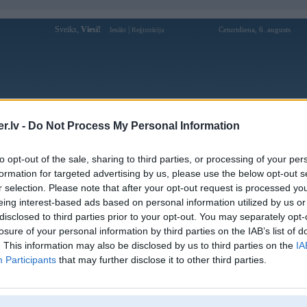
Sveiks,
Viesi!
|
Ceturtdiena, 6. augusts
Ienākt
Reģistrācija
Forums
Galerijas
Reģistrācija
Lietotāji
Meklētājs
.lv -
Do Not Process My Personal Information
Lietotāja taksists profils
to opt-out of the sale, sharing to third parties, or processing of your per
formation for targeted advertising by us, please use the below opt-out s
Pēdējo reizi manīts: 25. Feb 2014, 22:02
r selection. Please note that after your opt-out request is processed y
eing interest-based ads based on personal information utilized by us or
Lietotājvārds:
taksists
balstītājs
disclosed to third parties prior to your opt-out. You may separately opt-
Pilsēta:
Kuldīga
losure of your personal information by third parties on the IAB’s list of
Braucu ar:
dērtī dīl mobīl & bubaru impreza
. This information may also be disclosed by us to third parties on the
IA
Ziņojumi forumā:
1869
Participants
that may further disclose it to other third parties.
Pēdējie ziņojumi forumā
[
]
Lietotāja taksists galerijas
[
]