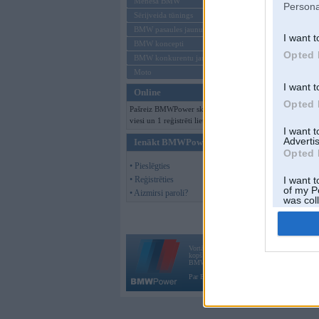
Mēneša BMW
Persona
Sērijveida tūnings
BMW pasaules jaunumi
I want t
BMW koncepti
Offline
Opted 
BMW konkurentu jaunumi
Moto
I want t
Online
Opted 
Pašreiz BMWPower skatās 145
viesi un 1 reģistrēti lietotāji.
I want 
Advertis
Ienākt BMWPower
Opted 
• Pieslēgties
• Reģistrēties
I want t
of my P
• Aizmirsi paroli?
was col
Opted 
Vortāls BMWPower.lv darbojas
kopš 2002. gada 14. maija. Tas nav auto klubs
BMW AG.
Par BMWPower
|
Kontakti
|
Reklāma