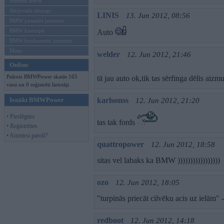
Mēneša BMW
Sērijveida tūnings
LINIS
13. Jun 2012, 08:56
BMW pasaules jaunumi
BMW koncepti
Auto
BMW konkurentu jaunumi
Moto
welder
12. Jun 2012, 21:46
Online
Pašreiz BMWPower skatās 165
tā jau auto ok,tik tas sērfinga dēlis aiz
viesi un 0 reģistrēti lietotāji.
Ienākt BMWPower
karlsonss
12. Jun 2012, 21:20
• Pieslēgties
tas tak fords
• Reģistrēties
• Aizmirsi paroli?
quattropower
12. Jun 2012, 18:58
sitas vel labaks ka BMW )))))))))))))))))
ozo
12. Jun 2012, 18:05
"turpinās priecāt cilvēku acis uz ielām" 
redboot
12. Jun 2012, 14:18