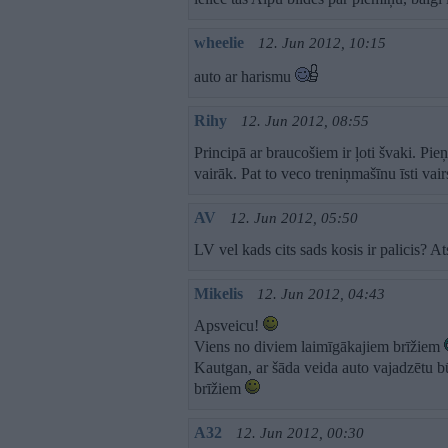
wheelie
12. Jun 2012, 10:15
auto ar harismu
Rihy
12. Jun 2012, 08:55
Principā ar braucošiem ir ļoti švaki. Pi
vairāk. Pat to veco treniņmašīnu īsti vair
AV
12. Jun 2012, 05:50
LV vel kads cits sads kosis ir palicis? At
Mikelis
12. Jun 2012, 04:43
Apsveicu!
Viens no diviem laimīgākajiem brīžiem
Kautgan, ar šāda veida auto vajadzētu bū
brīžiem
A32
12. Jun 2012, 00:30