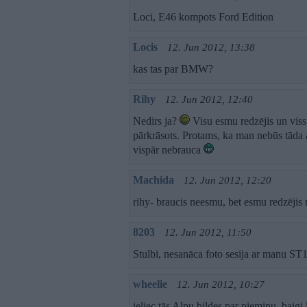
Loci, E46 kompots Ford Edition
Locis
12. Jun 2012, 13:38
kas tas par BMW?
Rihy
12. Jun 2012, 12:40
Nedirs ja?
Visu esmu redzējis un viss i
pārkrāsots. Protams, ka man nebūs tāda a
vispār nebrauca
Machida
12. Jun 2012, 12:20
rihy- braucis neesmu, bet esmu redzējis
8203
12. Jun 2012, 11:50
Stulbi, nesanāca foto sesija ar manu ST
wheelie
12. Jun 2012, 10:27
ieliec tās Alpu bildes par piemiņu, baigi l