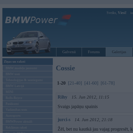
Sveiks,
Viesi!
Ie
Galvenā
Forums
Galerijas
Ziņas un raksti
Cossie
BMW modeļu jaunumi
BMW testi
Tehnoloģijas & sasniegumi
1-20
[21-40]
[41-60]
[61-78]
BMW Latvijā
MINI
Rihy
15. Jun 2012, 11:15
Rolls-Royce
Pasākumi
Svaigs japāņu spainis
Vadāmības tests
Autosports
jurci-s
14. Jun 2012, 21:18
BMWPower aktuāli
Reklāmas raksti
Žēl, bet nu kautkā jau vajag progresēt, k