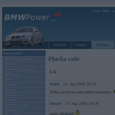
Sveiks,
Viesi!
Ie
Galvenā
Forums
Galerijas
Ziņas un raksti
Pļurka zx6r
BMW modeļu jaunumi
BMW testi
Tehnoloģijas & sasniegumi
1-11
BMW Latvijā
MINI
mapo
14. Aug 2008, 09:51
Rolls-Royce
Pasākumi
Flekss un krosa sture daritu brinumus !
Vadāmības tests
Autosports
hasans
13. Aug 2008, 18:28
BMWPower aktuāli
Reklāmas raksti
taads oldskuuls