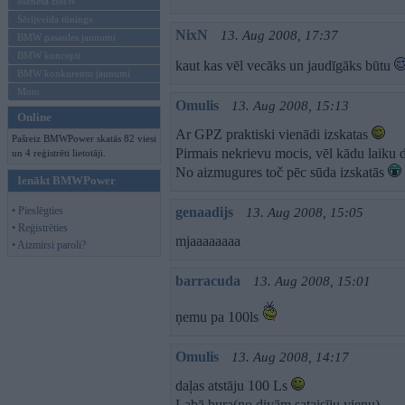
Mēneša BMW
Sērijveida tūnings
NixN
13. Aug 2008, 17:37
BMW pasaules jaunumi
BMW koncepti
kaut kas vēl vecāks un jaudīgāks būtu
BMW konkurentu jaunumi
Moto
Omulis
13. Aug 2008, 15:13
Online
Ar GPZ praktiski vienādi izskatas
Pašreiz BMWPower skatās 82 viesi
Pirmais nekrievu mocis, vēl kādu laiku 
un 4 reģistrēti lietotāji.
No aizmugures toč pēc sūda izskatās
Ienākt BMWPower
• Pieslēgties
genaadijs
13. Aug 2008, 15:05
• Reģistrēties
mjaaaaaaaa
• Aizmirsi paroli?
barracuda
13. Aug 2008, 15:01
ņemu pa 100ls
Omulis
13. Aug 2008, 14:17
daļas atstāju 100 Ls
Labā bura(no divām sataisīju vienu)