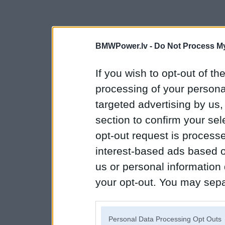
BMWPower.lv -
Do Not Process My
If you wish to opt-out of the
processing of your personal
targeted advertising by us
section to confirm your sel
opt-out request is proces
interest-based ads based o
us or personal information d
your opt-out. You may separ
disclosure of your personal
IAB’s list of downstream pa
Personal Data Processing Opt Outs