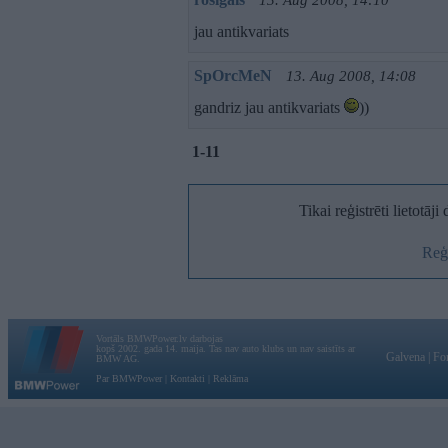
13. Aug 2008, 14:10
jau antikvariats
SpOrcMeN
13. Aug 2008, 14:08
gandriz jau antikvariats
))
1-11
Tikai reģistrēti lietotāj
Reģi
Vortāls BMWPower.lv darbojas
kopš 2002. gada 14. maija. Tas nav auto klubs un nav saistīts ar
Galvena
|
Fo
BMW AG.
Par BMWPower
|
Kontakti
|
Reklāma