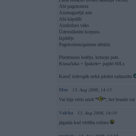
Abi pagriezieni
Aizmugurējā aste
Abi kāpslīši
Aizdedzes vāks
Ūdensūknim korpuss
Izpūtējs
Pagriezienu/gaismu slēdzis
Plastmasus lodēju, krāsoju pats.
Krasa/laka + špakele+ papīri 60Ls
Karoč izdevgāk nekā pārdot sadauzītu
Moe
13. Aug 2008, 14:13
Vai bija vērts taisīt
, bet braukt va
Valcha
13. Aug 2008, 14:10
jāgaida kad vērtība celsies
rosigais