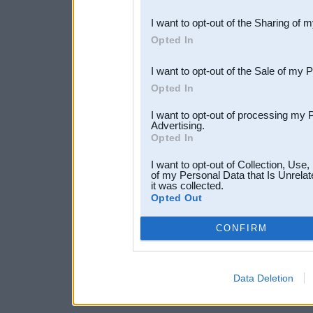
also be disclosed by us to 
I want to opt-out of the Sharing of 
Downstream Participants
th
Opted In
third parties.
I want to opt-out of the Sale of my 
Opted In
I want to opt-out of processing my 
Advertising.
Opted In
I want to opt-out of Collection, Use
of my Personal Data that Is Unrelat
it was collected.
Opted Out
CONFIRM
Data Deletion