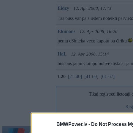
Eidzy
12. Apr 2008, 17:43
Tas buss var pa sliedēm noteikti pārvieto
Ekimons
12. Apr 2008, 16:20
ņemu eSinieka veco kapotu pa čiriku
HaL
12. Apr 2008, 15:14
būs būs jauni Compomotive diski ar jau
1-20
[21-40]
[41-60]
[61-67]
Tikai reģistrēti lietotāj
Reģi
BMWPower.lv -
Do Not Process My
Vortāls BMWPower.lv darbojas