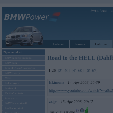
Sveiks,
Viesi!
Ie
Galvenā
Forums
Galerijas
Ziņas un raksti
Road to the HELL (Dahl
BMW modeļu jaunumi
BMW testi
Tehnoloģijas & sasniegumi
1-20
[21-40]
[41-60]
[61-67]
BMW Latvijā
MINI
Ekimons
14. Apr 2008, 20:39
Rolls-Royce
Pasākumi
http://www.youtube.com/watch?v=a0x2
Vadāmības tests
Autosports
zzips
13. Apr 2008, 20:17
BMWPower aktuāli
Reklāmas raksti
Tas kugjis ir elle