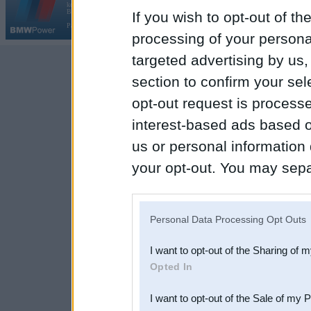
kopš 2002. gada 14. maija. Tas nav auto klubs un nav saistīts ar
Galvena
|
Fo
BMW AG.
If you wish to opt-out of the
Par BMWPower
|
Kontakti
|
Reklāma
processing of your personal
targeted advertising by us
section to confirm your sel
opt-out request is proces
interest-based ads based o
us or personal information d
your opt-out. You may separ
disclosure of your personal
IAB’s list of downstream pa
Personal Data Processing Opt Outs
also be disclosed by us to 
I want to opt-out of the Sharing of 
Downstream Participants
th
Opted In
third parties.
I want to opt-out of the Sale of my 