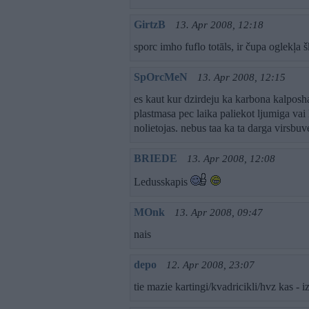
GirtzB
13. Apr 2008, 12:18
sporc imho fuflo totāls, ir čupa oglekļa 
SpOrcMeN
13. Apr 2008, 12:15
es kaut kur dzirdeju ka karbona kalposh
plastmasa pec laika paliekot ljumiga vai 
nolietojas. nebus taa ka ta darga virsbuve
BRIEDE
13. Apr 2008, 12:08
Ledusskapis
MOnk
13. Apr 2008, 09:47
nais
depo
12. Apr 2008, 23:07
tie mazie kartingi/kvadricikli/hvz kas - 