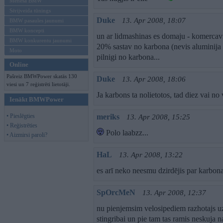
Mēneša BMW
Sērijveida tūnings
Duke
13. Apr 2008, 18:07
BMW pasaules jaunumi
BMW koncepti
un ar lidmashinas es domaju - komercavia
BMW konkurentu jaunumi
20% sastav no karbona (nevis aluminija
Moto
pilnigi no karbona...
Online
Pašreiz BMWPower skatās 130
Duke
13. Apr 2008, 18:06
viesi un 7 reģistrēti lietotāji.
Ja karbons ta nolietotos, tad diez vai n
Ienākt BMWPower
• Pieslēgties
meriks
13. Apr 2008, 15:25
• Reģistrēties
Polo laabzz...
• Aizmirsi paroli?
HaL
13. Apr 2008, 13:22
es arī neko neesmu dzirdējis par karbona
SpOrcMeN
13. Apr 2008, 12:37
nu pienjemsim velosipediem razhotajs uz
stingribai un pie tam tas ramis neskuja n