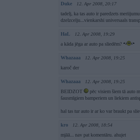
Duke
12. Apr 2008, 20:17
tadelj, ka tas auto ir paredzets meriijum
dzelzcelju...vienkarshi universaals transp
HaL
12. Apr 2008, 19:29
a kāda jēga ar auto pa sliedēm?
Whazaaa
12. Apr 2008, 19:25
karoč der
Whazaaa
12. Apr 2008, 19:25
BEIDZOT
pēc visiem šiem tā auto m
šausmīgiem bamperiem un liekiem anti
hal tas tur auto ir ar ko var braukt pa s
kro
12. Apr 2008, 18:54
mjāā... nav pat komentāru. ahujet