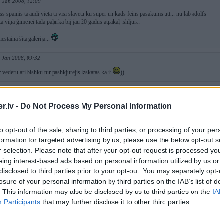
. Jan 2008, 12:09
css spainis tā audi vietā tā visi slavētu ku super un kāds feins pasākums utt... nu lab adolfs
ka viņa ģimenei tāda paļurka bij jau 20 gadus atpakaļ :shljura:
viestaina šitā galerija...
. Jan 2008, 09:32
 vederu ari bishku tur pashkjurejis izskatas ka ir
))
 2008, 00:54
t tajaa pauguraa" - bildees vienmeer shaadas lietas izskataas vieglaak.., pieveersiet uzmaniibu
.lv -
Do Not Process My Personal Information
to opt-out of the sale, sharing to third parties, or processing of your per
2008, 00:42
formation for targeted advertising by us, please use the below opt-out s
Audists
r selection. Please note that after your opt-out request is processed y
eing interest-based ads based on personal information utilized by us or
n 2008, 23:30
disclosed to third parties prior to your opt-out. You may separately opt-
 un pectam atkal leja!!!
losure of your personal information by third parties on the IAB’s list of
. This information may also be disclosed by us to third parties on the
IA
Jan 2008, 23:30
Participants
that may further disclose it to other third parties.
iti hlopci ...!