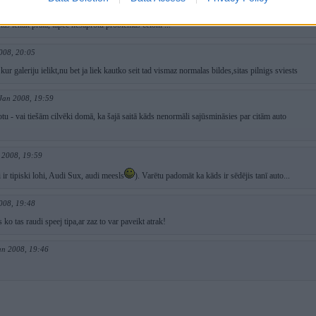
an 2008, 20:14
 kas ienāk prātā, tāpēc nesaprotu problēmas cēloni ...
008, 20:05
kur galeriju ielikt,nu bet ja liek kautko seit tad vismaz normalas bildes,sitas pilnigs sviests
 Jan 2008, 19:59
tu - vai tiešām cilvēki domā, ka šajā saitā kāds nenormāli sajūsmināsies par citām auto
 2008, 19:59
i ir tipiski lohi, Audi Sux, audi meesls
). Varētu padomāt ka kāds ir sēdējis tanī auto...
008, 19:48
s ko tas raudi speej tipa,ar zaz to var paveikt atrak!
an 2008, 19:46