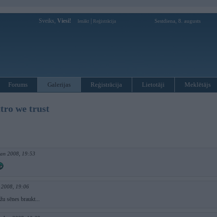
Sveiks,
Viesi!
|
Sestdiena, 8. augusts
Ienākt
Reģistrācija
Forums
Galerijas
Reģistrācija
Lietotāji
Meklētājs
tro we trust
Jan 2008, 19:53
 2008, 19:06
žu sēnes braukt...