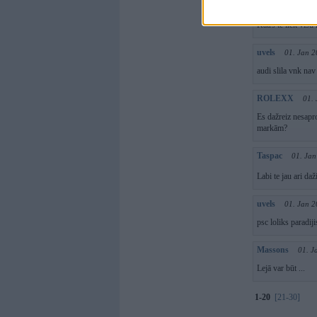
Massons
01. J
Katrs te liek visu
uvels
01. Jan 2
audi slila vnk nav 
ROLEXX
01.
Es dažreiz nesapro
markām?
Taspac
01. Jan
Labi te jau ari daž
uvels
01. Jan 2
psc loliks paradiji
Massons
01. J
Lejā var būt ...
1-20
[21-30]