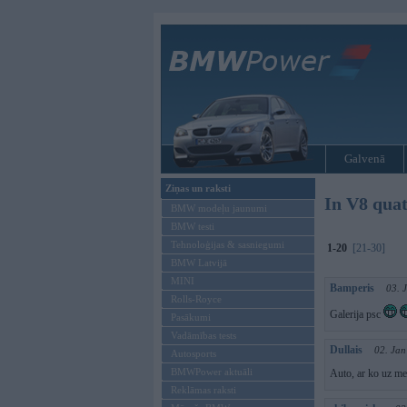
Galvenā
Ziņas un raksti
In V8 quat
BMW modeļu jaunumi
BMW testi
Tehnoloģijas & sasniegumi
1-20
[21-30]
BMW Latvijā
MINI
Bamperis
03. 
Rolls-Royce
Galerija psc
Pasākumi
Vadāmības tests
Dullais
02. Jan
Autosports
BMWPower aktuāli
Auto, ar ko uz me
Reklāmas raksti