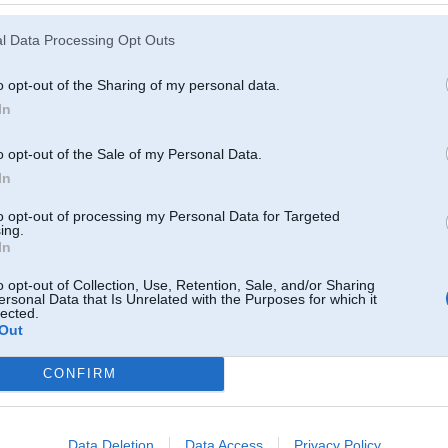
 2008, 23:26
l Data Processing Opt Outs
k daudz iedzeris...nu labi, laikam jau ersmu, bet AUDI liekas tiri ok auto
Nu ne jau
. ai labi, chau...
o opt-out of the Sharing of my personal data.
008, 21:54
In
o opt-out of the Sale of my Personal Data.
2008, 21:23
In
it
to opt-out of processing my Personal Data for Targeted
ing.
n 2008, 21:04
In
sts audiks
o opt-out of Collection, Use, Retention, Sale, and/or Sharing
ersonal Data that Is Unrelated with the Purposes for which it
Jan 2008, 20:18
lected.
Out
ī galerija ir kā, sava auto atrādīšana, bet ja tā ir kā "re no kāda paugura es ar savu superīgi zaļo
tu un re kādā uzbraukt" tad galīgi garām. Varu to pašu izveikt ar a-class
CONFIRM
an 2008, 20:16
etikai izbrauktu, bet vēl kalna galā palektos WRC stilā!
Data Deletion
Data Access
Privacy Policy