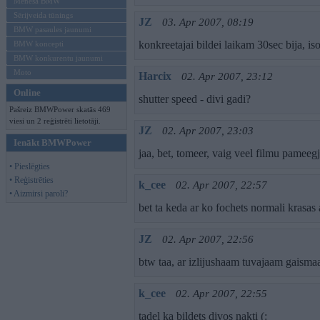
Mēneša BMW
Sērijveida tūnings
JZ
03. Apr 2007, 08:19
BMW pasaules jaunumi
konkreetajai bildei laikam 30sec bija, is
BMW koncepti
BMW konkurentu jaunumi
Moto
Harcix
02. Apr 2007, 23:12
Online
shutter speed - divi gadi?
Pašreiz BMWPower skatās 469
viesi un 2 reģistrēti lietotāji.
JZ
02. Apr 2007, 23:03
Ienākt BMWPower
jaa, bet, tomeer, vaig veel filmu pameegji
• Pieslēgties
• Reģistrēties
k_cee
02. Apr 2007, 22:57
• Aizmirsi paroli?
bet ta keda ar ko fochets normali krasas
JZ
02. Apr 2007, 22:56
btw taa, ar izlijushaam tuvajaam gaism
k_cee
02. Apr 2007, 22:55
tadel ka bildets divos nakti (: