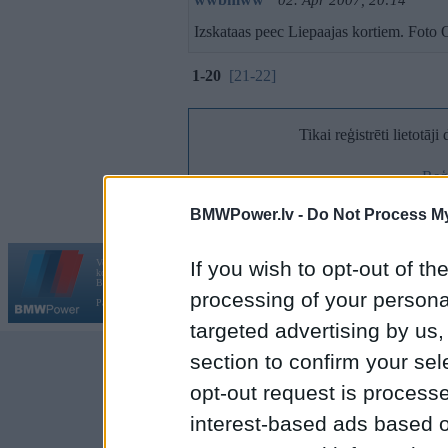
02. Apr 2007, 20:14
Izskataas peec Liepaajas kortiem. Foto 
1-20
[21-22]
Tikai reģistrēti lietotāj
Reģi
BMWPower.lv -
Do Not Process My
Vortāls BMWPower.lv darbojas
If you wish to opt-out of the
kopš 2002. gada 14. maija. Tas nav auto klubs un nav saistīts ar
Galvena
|
Fo
BMW AG.
processing of your personal
Par BMWPower
|
Kontakti
|
Reklāma
targeted advertising by us
section to confirm your sel
opt-out request is proces
interest-based ads based o