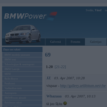
Sveiks,
Viesi!
Ie
Galvenā
Forums
Galerijas
Ziņas un raksti
69
BMW modeļu jaunumi
BMW testi
Tehnoloģijas & sasniegumi
1-20
[21-22]
BMW Latvijā
MINI
JZ
03. Apr 2007, 10:28
Rolls-Royce
Pasākumi
vispaar -
http://gallery.artlibitum.net/che
Vadāmības tests
Autosports
Whazaaa
03. Apr 2007, 10:13
BMWPower aktuāli
Reklāmas raksti
tā jau šķita