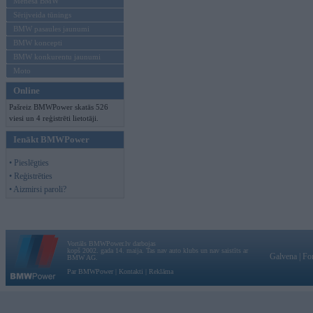
Mēneša BMW
Sērijveida tūnings
BMW pasaules jaunumi
BMW koncepti
BMW konkurentu jaunumi
Moto
Online
Pašreiz BMWPower skatās 526
viesi un 4 reģistrēti lietotāji.
Ienākt BMWPower
• Pieslēgties
• Reģistrēties
• Aizmirsi paroli?
Vortāls BMWPower.lv darbojas
kopš 2002. gada 14. maija. Tas nav auto klubs un nav saistīts ar
Galvena
|
Fo
BMW AG.
Par BMWPower
|
Kontakti
|
Reklāma