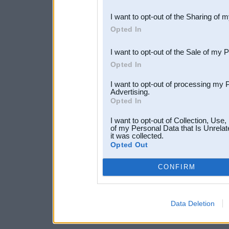
also be disclosed by us to 
I want to opt-out of the Sharing of 
Downstream Participants
th
Opted In
third parties.
I want to opt-out of the Sale of my 
Opted In
I want to opt-out of processing my 
Advertising.
Opted In
I want to opt-out of Collection, Use
of my Personal Data that Is Unrelat
it was collected.
Opted Out
CONFIRM
Data Deletion