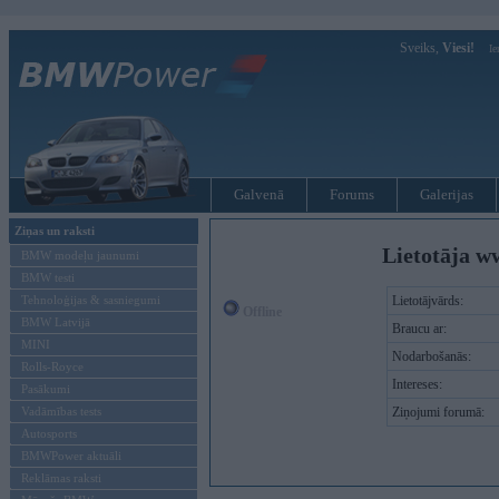
Sveiks,
Viesi!
Ie
Galvenā
Forums
Galerijas
Ziņas un raksti
Lietotāja 
BMW modeļu jaunumi
BMW testi
Tehnoloģijas & sasniegumi
Lietotājvārds:
Offline
BMW Latvijā
Braucu ar:
MINI
Nodarbošanās:
Rolls-Royce
Intereses:
Pasākumi
Vadāmības tests
Ziņojumi forumā:
Autosports
BMWPower aktuāli
Reklāmas raksti