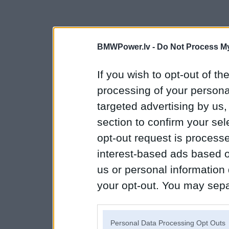
BMWPower.lv -
Do Not Process My
If you wish to opt-out of the
processing of your personal
targeted advertising by us
section to confirm your sel
opt-out request is proces
interest-based ads based o
us or personal information d
your opt-out. You may separ
disclosure of your personal
IAB’s list of downstream pa
Personal Data Processing Opt Outs