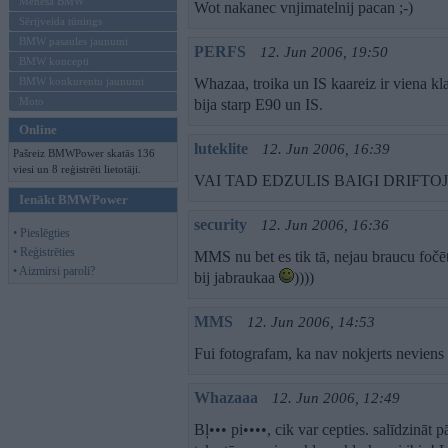
Mēneša BMW
Wot nakanec vnjimatelnij pacan ;-)
Sērijveida tūnings
BMW pasaules jaunumi
PERFS
12. Jun 2006, 19:50
BMW koncepti
BMW konkurentu jaunumi
Whazaa, troika un IS kaareiz ir viena kl
Moto
bija starp E90 un IS.
Online
luteklite
12. Jun 2006, 16:39
Pašreiz BMWPower skatās 136
viesi un 8 reģistrēti lietotāji.
VAI TAD EDZULIS BAIGI DRIFTO
Ienākt BMWPower
security
12. Jun 2006, 16:36
• Pieslēgties
• Reģistrēties
MMS nu bet es tik tā, nejau braucu fočēt 
• Aizmirsi paroli?
bij jabraukaa
))))
MMS
12. Jun 2006, 14:53
Fui fotografam, ka nav nokjerts neviens 
Whazaaa
12. Jun 2006, 12:49
Bļ••• pi••••, cik var cepties. salīdzināt 