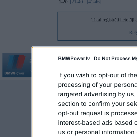
1-20
[21-40]
[41-46]
Tikai reģistrēti lietotāj
Reģi
BMWPower.lv -
Do Not Process My
Vortāls BMWPower.lv darbojas
kopš 2002. gada 14. maija. Tas nav auto klubs un nav saistīts ar
Galvena
|
Fo
BMW AG.
Par BMWPower
|
Kontakti
|
Reklāma
If you wish to opt-out of the
processing of your personal
targeted advertising by us
section to confirm your sel
opt-out request is proces
interest-based ads based o
us or personal information d