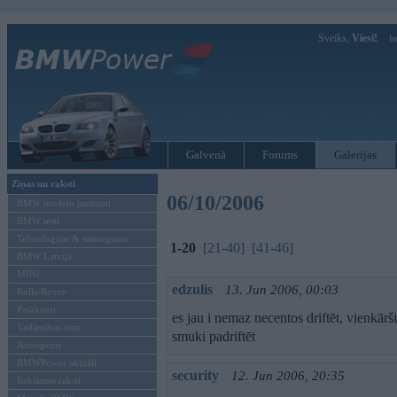
Sveiks,
Viesi!
Ie
Galvenā
Forums
Galerijas
Ziņas un raksti
06/10/2006
BMW modeļu jaunumi
BMW testi
Tehnoloģijas & sasniegumi
1-20
[21-40]
[41-46]
BMW Latvijā
MINI
edzulis
13. Jun 2006, 00:03
Rolls-Royce
Pasākumi
es jau i nemaz necentos driftēt, vienkārš
Vadāmības tests
smuki padriftēt
Autosports
BMWPower aktuāli
security
12. Jun 2006, 20:35
Reklāmas raksti