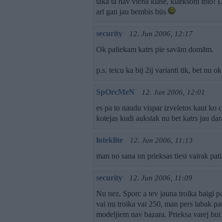
taka tā nav viena klase, klarksoni ibio! L
arī gan jau bembis būs
security
12. Jun 2006, 12:17
Ok paliekam katrs pie savām domām.
p.s. teicu ka bij 2ij varianti tik, bet nu o
SpOrcMeN
12. Jun 2006, 12:01
es pa to naudu vispar izveletos kaut ko
kotejas kudi aukstak nu bet katrs jau dar
luteklite
12. Jun 2006, 11:13
man no sana un prieksas tiesi vairak pat
security
12. Jun 2006, 11:09
Nu nez, Sporc a tev jauna troika baigi pa
vai nu troika vai 250, man pers labak pa
modeljiem nav bazara. Prieksa varej but