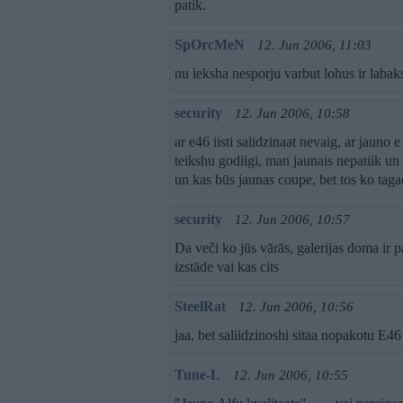
patik.
SpOrcMeN
12. Jun 2006, 11:03
nu ieksha nesporju varbut lohus ir labak
security
12. Jun 2006, 10:58
ar e46 iisti salidzinaat nevaig, ar jauno e
teikshu godiigi, man jaunais nepatiik un
un kas būs jaunas coupe, bet tos ko taga
security
12. Jun 2006, 10:57
Da veči ko jūs vārās, galerijas doma ir 
izstāde vai kas cits
SteelRat
12. Jun 2006, 10:56
jaa, bet saliidzinoshi sitaa nopakotu E
Tune-L
12. Jun 2006, 10:55