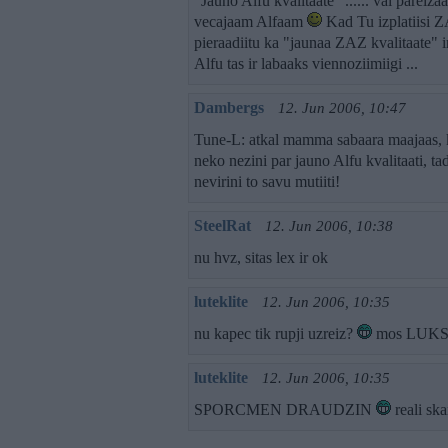
"Jauno Alfu kvalitaate" ...... vai pareiza
vecajaam Alfaam
Kad Tu izplatiisi ZAZ
pieraadiitu ka "jaunaa ZAZ kvalitaate" i
Alfu tas ir labaaks viennoziimiigi ...
Dambergs
12. Jun 2006, 10:47
Tune-L: atkal mamma sabaara maajaas,
neko nezini par jauno Alfu kvalitaati, t
nevirini to savu mutiiti!
SteelRat
12. Jun 2006, 10:38
nu hvz, sitas lex ir ok
luteklite
12. Jun 2006, 10:35
nu kapec tik rupji uzreiz?
mos LUK
luteklite
12. Jun 2006, 10:35
SPORCMEN DRAUDZIN
reali sk