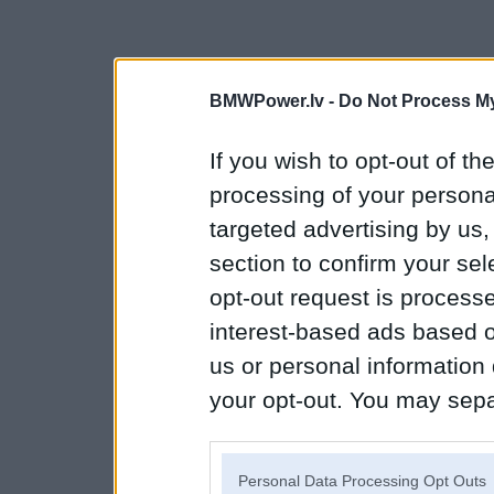
BMWPower.lv -
Do Not Process My
If you wish to opt-out of the
processing of your personal
targeted advertising by us
section to confirm your sel
opt-out request is proces
interest-based ads based o
us or personal information d
your opt-out. You may separ
disclosure of your personal
IAB’s list of downstream pa
Personal Data Processing Opt Outs