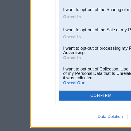
also be disclosed by us to 
I want to opt-out of the Sharing of 
Downstream Participants
th
Opted In
third parties.
I want to opt-out of the Sale of my 
Opted In
I want to opt-out of processing my 
Advertising.
Opted In
I want to opt-out of Collection, Use
of my Personal Data that Is Unrelat
it was collected.
Opted Out
CONFIRM
Data Deletion