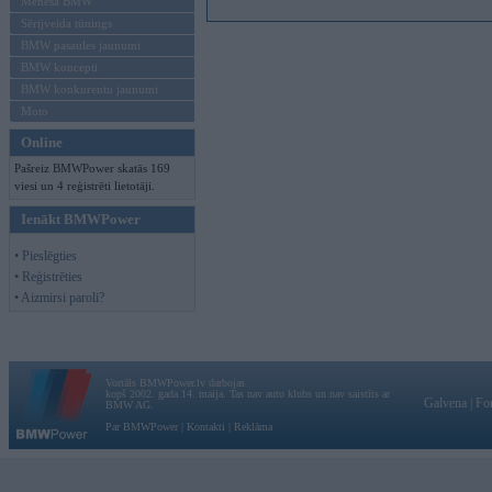
Mēneša BMW
Sērijveida tūnings
BMW pasaules jaunumi
BMW koncepti
BMW konkurentu jaunumi
Moto
Online
Pašreiz BMWPower skatās 169
viesi un 4 reģistrēti lietotāji.
Ienākt BMWPower
• Pieslēgties
• Reģistrēties
• Aizmirsi paroli?
Vortāls BMWPower.lv darbojas
kopš 2002. gada 14. maija. Tas nav auto klubs un nav saistīts ar
Galvena
|
Fo
BMW AG.
Par BMWPower
|
Kontakti
|
Reklāma