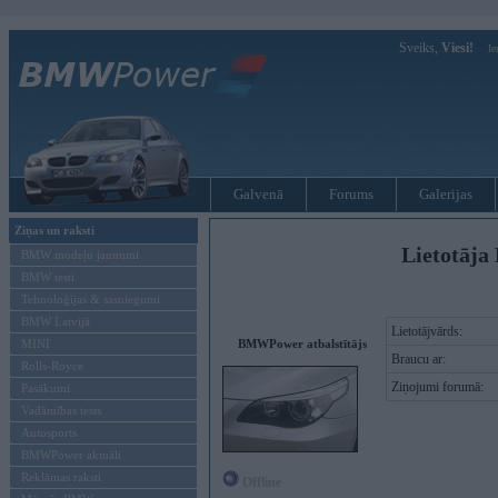
Sveiks,
Viesi!
Ie
Galvenā
Forums
Galerijas
Ziņas un raksti
Lietotāja
BMW modeļu jaunumi
BMW testi
Tehnoloģijas & sasniegumi
BMW Latvijā
Lietotājvārds:
MINI
BMWPower atbalstītājs
Braucu ar:
Rolls-Royce
Ziņojumi forumā:
Pasākumi
Vadāmības tests
Autosports
BMWPower aktuāli
Reklāmas raksti
Offline