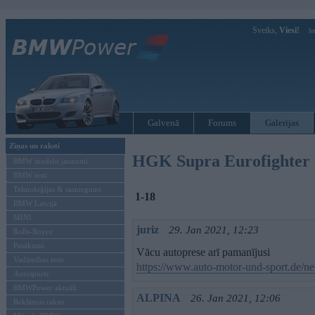
Sveiks,
Viesi!
Ie
Galvenā
Forums
Galerijas
Ziņas un raksti
HGK Supra Eurofighter 
BMW modeļu jaunumi
BMW testi
Tehnoloģijas & sasniegumi
1-18
BMW Latvijā
MINI
juriz
29. Jan 2021, 12:23
Rolls-Royce
Pasākumi
Vācu autoprese arī pamanījusi
Vadāmības tests
https://www.auto-motor-und-sport.de/ne
Autosports
BMWPower aktuāli
ALPINA
26. Jan 2021, 12:06
Reklāmas raksti