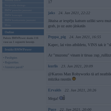
Mēneša BMW
17
Sērijveida tūnings
BMW pasaules jaunumi
jaks
24. Jan 2021, 22:22
BMW koncepti
BMW konkurentu jaunumi
Jātaisa ar iespēju katram uzlikt savu mu
Moto
grab, jo uz auto jāskatās
Online
Peppa_pig
24. Jan 2021, 16:55
Pašreiz BMWPower skatās 116
viesi un 1 reģistrēti lietotāji.
Kapec, lai vins atbildetu, VINS tak ir "s
Ienākt BMWPower
Ar "muzonu" vinam ir tirsaa :rap_rulllzz
• Pieslēgties
• Reģistrēties
kurlis
23. Jan 2021, 20:09
• Aizmirsi paroli?
@Kaross Man Robyworks tā arī neatbild
mūzika raustās
Ervalds
22. Jan 2021, 20:26
Mega!
Puce
22. Jan 2021, 20:00