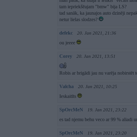
man patīk, ka šitajā ir ielikts "vecais lab
tam iepriekšēajam "bmw" bija LS?
tad sanāk, ka jaunajos auto dzinēji nepa
netur lielas slodzes?
defekc
20. Jan 2021, 21:36
ou jeeee
Corey
20. Jan 2021, 13:51
Robis ar brigādi jau nu varēja nobirstē
Valcha
20. Jan 2021, 10:25
Ieskaitīts
SpOrcMeN
19. Jan 2021, 23:22
es tad njemu behu veco ar 99 % aliadi u
SpOrcMeN
19. Jan 2021, 23:20