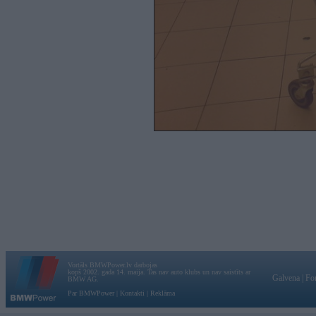
Vortāls BMWPower.lv darbojas
kopš 2002. gada 14. maija. Tas nav auto klubs un nav saistīts ar
Galvena
|
Fo
BMW AG.
Par BMWPower
|
Kontakti
|
Reklāma