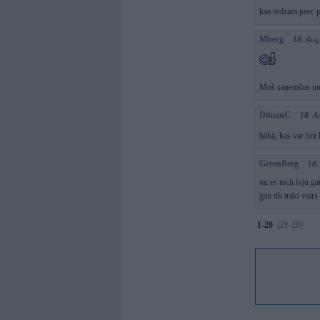
kaa redzam peec p
Mberg
18. Aug
Moš saņemšos un 
DimanC
18. A
hāhā, kas var būt 
GreenBerg
18.
nu es toch biju ga
gan tik traki vair
1-20
[21-28]