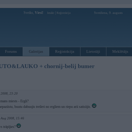
Sveiks,
Viesi!
|
Svetdiena, 9. augusts
Ienākt
Reģistrācija
Forums
Galerijas
Reģistrācija
Lietotāji
Meklētājs
O&LAUKO + chornij-belij bumer
 2008, 23:20
 mans miests - Ergli?
epaziistu, buutu dabuujis treileri no ergliem un riepu arii satisiijis.
 Aug 2008, 15:46
vs trāpījies?