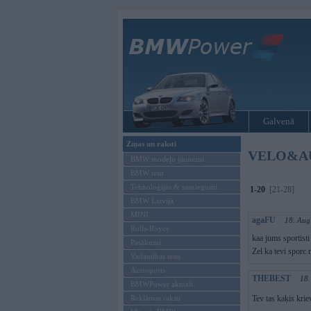
Galvenā
Ziņas un raksti
VELO&AUT
BMW modeļu jaunumi
BMW testi
Tehnoloģijas & sasniegumi
1-20
[21-28]
BMW Latvijā
MINI
agaFU
18. Aug
Rolls-Royce
kaa jums sportisti
Pasākumi
Zel ka tevi sporc n
Vadāmības tests
Autosports
THEBEST
18.
BMWPower aktuāli
Reklāmas raksti
Tev tas kaķis krie