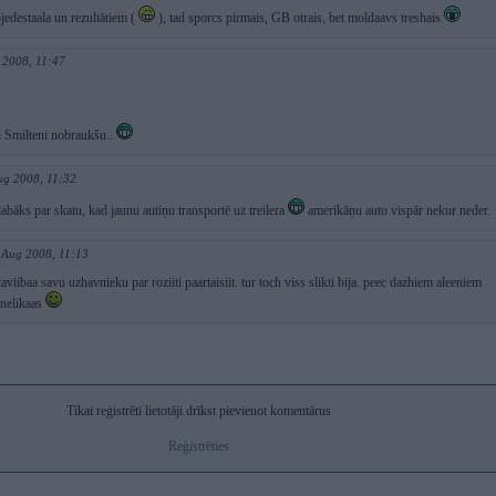
jedestaala un rezultātiem (
), tad sporcs pirmais, GB otrais, bet moldaavs treshais
 2008, 11:47
Smilteni nobraukšu..
ug 2008, 11:32
labāks par skatu, kad jaunu autiņu transportē uz treilera
amerikāņu auto vispār nekur neder.
 Aug 2008, 11:13
taviibaa savu uzhavnieku par roziiti paartaisiit. tur toch viss slikti bija. peec dazhiem aleeniem
s nelikaas
Tikai reģistrēti lietotāji drīkst pievienot komentārus
Reģistrēties