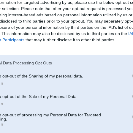
ukos? Mīzt anyway nav ko, jo vienmēr ir iespēja atgriezties kuplākā skaitā un atriebties
formation for targeted advertising by us, please use the below opt-out s
r selection. Please note that after your opt-out request is processed y
g 2008, 13:34
eing interest-based ads based on personal information utilized by us or
 personīgi netieku un nebraukšu.
disclosed to third parties prior to your opt-out. You may separately opt-
losure of your personal information by third parties on the IAB’s list of
ot baigi skarbais pasākums, it sevišķi, ja ir nedaudz slapjšs. Paziņas stāstīja, ka ne mirkli
. This information may also be disclosed by us to third parties on the
IA
braukt sporta klasē pa asfaltu, nevis MTB.
Participants
that may further disclose it to other third parties.
vis plezīrs (tautas), bet gan tos 70 kilo
 Aug 2008, 13:31
l Data Processing Opt Outs
cienā jābrauc MTB trase.
ar tiks braukts
o opt-out of the Sharing of my personal data.
 2008, 13:11
In
s..
o opt-out of the Sale of my Personal Data.
 tartu, kur 100km pa mežu..
In
2008, 13:10
to opt-out of processing my Personal Data for Targeted
ing.
 braucienu brauksiet?
In