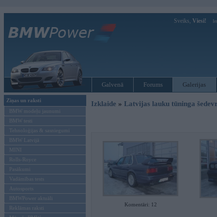
Sveiks,
Viesi!
Ie
Galvenā
Forums
Galerijas
Ziņas un raksti
Izklaide
»
Latvijas lauku tūninga šede
BMW modeļu jaunumi
BMW testi
Tehnoloģijas & sasniegumi
BMW Latvijā
MINI
Rolls-Royce
Pasākumi
Vadāmības tests
Autosports
BMWPower aktuāli
Komentāri: 12
Reklāmas raksti