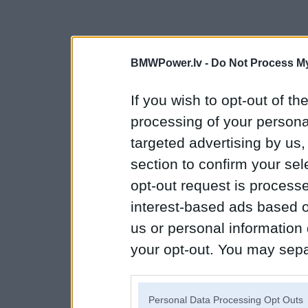
BMWPower.lv -
Do Not Process My
If you wish to opt-out of the
processing of your personal
targeted advertising by us
section to confirm your sel
opt-out request is proces
interest-based ads based o
us or personal information d
your opt-out. You may separ
disclosure of your personal
IAB’s list of downstream pa
Personal Data Processing Opt Outs