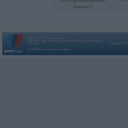
Komentāri: 17
Vortāls BMWPower.lv darbojas
kopš 2002. gada 14. maija. Tas nav auto klubs un nav saistīts ar
Galvena
|
Fo
BMW AG.
Par BMWPower
|
Kontakti
|
Reklāma