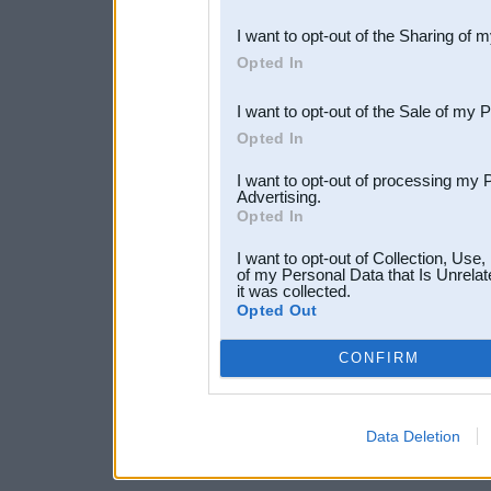
also be disclosed by us to 
I want to opt-out of the Sharing of 
Downstream Participants
th
Opted In
third parties.
I want to opt-out of the Sale of my 
Opted In
I want to opt-out of processing my 
Advertising.
Opted In
I want to opt-out of Collection, Use
of my Personal Data that Is Unrelat
it was collected.
Opted Out
CONFIRM
Data Deletion