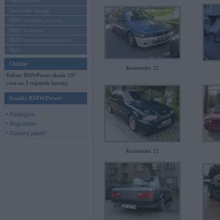
Mēneša BMW
Sērijveida tūnings
BMW pasaules jaunumi
BMW koncepti
BMW konkurentu jaunumi
Moto
Online
Komentāri: 22
Pašreiz BMWPower skatās 107
viesi un 3 reģistrēti lietotāji.
Ienākt BMWPower
• Pieslēgties
• Reģistrēties
• Aizmirsi paroli?
Komentāri: 21