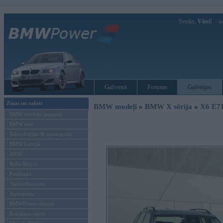
Sveiks,
Viesi!
Ie
Galvenā
Forums
Galerijas
Ziņas un raksti
BMW modeļi
»
BMW X sērija
»
X6 E7
BMW modeļu jaunumi
BMW testi
Tehnoloģijas & sasniegumi
BMW Latvijā
MINI
Rolls-Royce
Pasākumi
Vadāmības tests
Autosports
BMWPower aktuāli
Reklāmas raksti