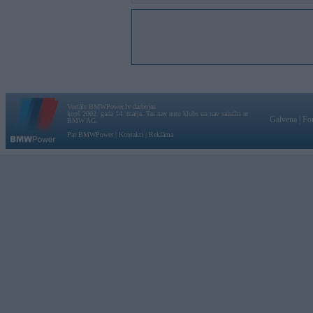
Vortāls BMWPower.lv darbojas
kopš 2002. gada 14. maija. Tas nav auto klubs un nav saistīts ar
Galvena
|
Fo
BMW AG.
Par BMWPower
|
Kontakti
|
Reklāma