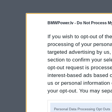
BMWPower.lv -
Do Not Process My
If you wish to opt-out of the
processing of your personal
targeted advertising by us
section to confirm your sel
opt-out request is proces
interest-based ads based o
us or personal information d
your opt-out. You may separ
disclosure of your personal
IAB’s list of downstream pa
Personal Data Processing Opt Outs