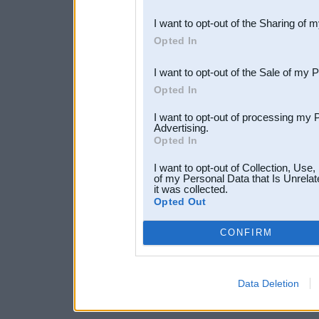
also be disclosed by us to 
I want to opt-out of the Sharing of 
Downstream Participants
th
Opted In
third parties.
I want to opt-out of the Sale of my 
Opted In
I want to opt-out of processing my 
Advertising.
Opted In
I want to opt-out of Collection, Use
of my Personal Data that Is Unrelat
it was collected.
Opted Out
CONFIRM
Data Deletion