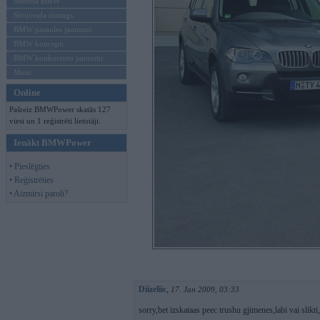
Mēneša BMW
Sērijveida tūnings
BMW pasaules jaunumi
BMW koncepti
BMW konkurentu jaunumi
Moto
Online
Pašreiz BMWPower skatās 127
viesi un 1 reģistrēti lietotāji.
Ienākt BMWPower
• Pieslēgties
• Reģistrēties
• Aizmirsi paroli?
Diizeliic
,
17. Jan 2009, 03:33
sorry,bet izskataas peec trushu gjimenes,labi vai slikti,l