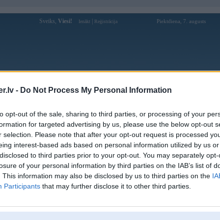
Sveiks,
Viesi!
|
Piektdiena, 7. augusts
Ienākt
Reģistrācija
Forums
Galerijas
Reģistrācija
Lietotāji
Meklētājs
.lv -
Do Not Process My Personal Information
Lietotāja Diizeliic profils
to opt-out of the sale, sharing to third parties, or processing of your per
formation for targeted advertising by us, please use the below opt-out s
Pēdējo reizi manīts: 30. Apr 2012, 22:24
r selection. Please note that after your opt-out request is processed y
eing interest-based ads based on personal information utilized by us or
Lietotājvārds:
Diizeliic
disclosed to third parties prior to your opt-out. You may separately opt-
Braucu ar:
ar lielu,jaudigu olimpisko dizeli
losure of your personal information by third parties on the IAB’s list of
Nodarbošanās:
IT sfēra
. This information may also be disclosed by us to third parties on the
IA
Intereses:
Auto
Participants
that may further disclose it to other third parties.
Ziņojumi forumā:
250
Pēdējie ziņojumi forumā
[
]