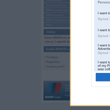
Mēneša BMW
Persona
Sērijveida tūnings
BMW pasaules jaunumi
I want t
BMW koncepti
Opted 
BMW konkurentu jaunumi
Moto
I want t
Online
Opted 
Pašreiz BMWPower skatās 118
viesi un 2 reģistrēti lietotāji.
I want 
Advertis
Ienākt BMWPower
Opted 
• Pieslēgties
• Reģistrēties
I want t
of my P
• Aizmirsi paroli?
was col
Opted 
Vortāls BMWPower.lv darbojas
kopš 2002. gada 14. maija. Tas nav auto klubs
BMW AG.
Par BMWPower
|
Kontakti
|
Reklāma