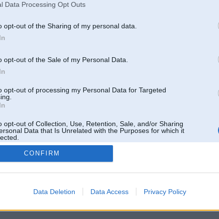
l Data Processing Opt Outs
o opt-out of the Sharing of my personal data.
In
o opt-out of the Sale of my Personal Data.
In
to opt-out of processing my Personal Data for Targeted
ing.
In
o opt-out of Collection, Use, Retention, Sale, and/or Sharing
ersonal Data that Is Unrelated with the Purposes for which it
lected.
Out
CONFIRM
 un nav saistīts ar
Galvena
|
Forums
|
Galerijas
|
Reģistrācija
|
Lietotaāji
|
Meklētājs
|
Reklā
Data Deletion
Data Access
Privacy Policy