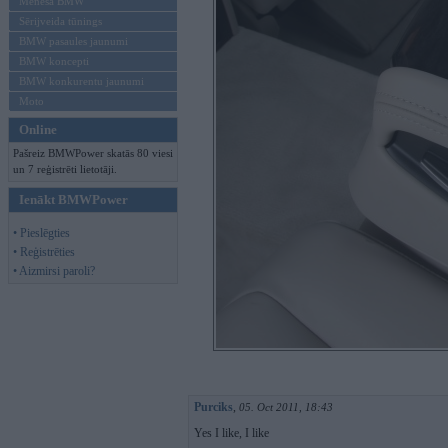
Mēneša BMW
Sērijveida tūnings
BMW pasaules jaunumi
BMW koncepti
BMW konkurentu jaunumi
Moto
Online
Pašreiz BMWPower skatās 80 viesi
un 7 reģistrēti lietotāji.
Ienākt BMWPower
• Pieslēgties
• Reģistrēties
• Aizmirsi paroli?
Purciks
,
05. Oct 2011, 18:43
Yes I like, I like