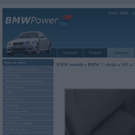
Sveiks,
Viesi!
Ie
Galvenā
Forums
Galerijas
Ziņas un raksti
BMW modeļi
»
BMW 7. sērija
»
F01
»
BMW modeļu jaunumi
BMW testi
Tehnoloģijas & sasniegumi
BMW Latvijā
MINI
Rolls-Royce
Pasākumi
Vadāmības tests
Autosports
BMWPower aktuāli
Reklāmas raksti