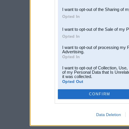
also be disclosed by us to 
I want to opt-out of the Sharing of 
Downstream Participants
th
Opted In
third parties.
I want to opt-out of the Sale of my 
Opted In
I want to opt-out of processing my 
Advertising.
Opted In
I want to opt-out of Collection, Use
of my Personal Data that Is Unrelat
it was collected.
Opted Out
CONFIRM
Data Deletion