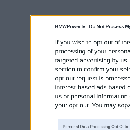
BMWPower.lv -
Do Not Process My
If you wish to opt-out of the
processing of your personal
targeted advertising by us
section to confirm your sel
opt-out request is proces
interest-based ads based o
us or personal information d
your opt-out. You may separ
disclosure of your personal
IAB’s list of downstream pa
Personal Data Processing Opt Outs