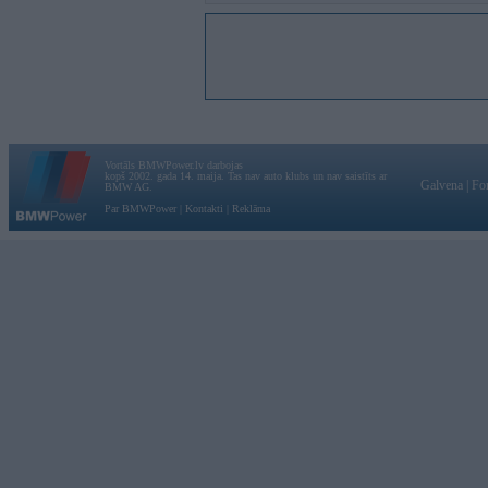
Vortāls BMWPower.lv darbojas
kopš 2002. gada 14. maija. Tas nav auto klubs un nav saistīts ar
Galvena
|
Fo
BMW AG.
Par BMWPower
|
Kontakti
|
Reklāma