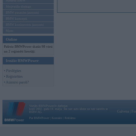
Mēneša BMW
Sērijveida tūnings
BMW pasaules jaunumi
BMW koncepti
BMW konkurentu jaunumi
Moto
Online
Pašreiz BMWPower skatās 98 viesi
un 2 reģistrēti lietotāji.
Ienākt BMWPower
• Pieslēgties
• Reģistrēties
• Aizmirsi paroli?
Vortāls BMWPower.lv darbojas
kopš 2002. gada 14. maija. Tas nav auto klubs un nav saistīts ar
Galvena
|
Fo
BMW AG.
Par BMWPower
|
Kontakti
|
Reklāma