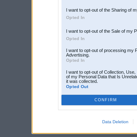
also be disclosed by us to 
I want to opt-out of the Sharing of 
Downstream Participants
th
Opted In
third parties.
I want to opt-out of the Sale of my 
Opted In
I want to opt-out of processing my 
Advertising.
Opted In
I want to opt-out of Collection, Use
of my Personal Data that Is Unrelat
it was collected.
Opted Out
CONFIRM
Data Deletion