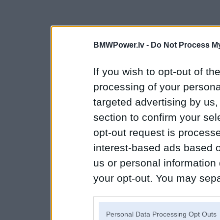
BMWPower.lv -
Do Not Process My
If you wish to opt-out of the
processing of your personal
targeted advertising by us
section to confirm your sel
opt-out request is proces
interest-based ads based o
us or personal information d
your opt-out. You may separ
disclosure of your personal
IAB’s list of downstream pa
Personal Data Processing Opt Outs