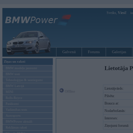
Sveiks,
Viesi!
Ie
Galvenā
Forums
Galerijas
Ziņas un raksti
Lietotāja P
BMW modeļu jaunumi
BMW testi
Tehnoloģijas & sasniegumi
BMW Latvijā
Lietotājvārds:
Offline
MINI
Pilsēta:
Rolls-Royce
Braucu ar:
Pasākumi
Vadāmības tests
Nodarbošanās:
Autosports
Intereses:
BMWPower aktuāli
Ziņojumi forumā:
Reklāmas raksti