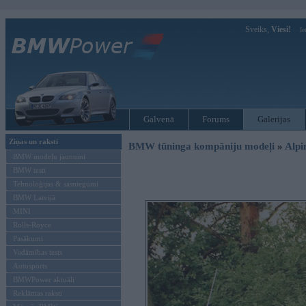
Sveiks,
Viesi!
Ie
Galvenā
Forums
Galerijas
Ziņas un raksti
BMW tūninga kompāniju modeļi
»
Alpi
BMW modeļu jaunumi
BMW testi
Tehnoloģijas & sasniegumi
BMW Latvijā
MINI
Rolls-Royce
Pasākumi
Vadāmības tests
Autosports
BMWPower aktuāli
Reklāmas raksti