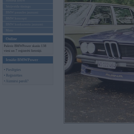
Mēneša BMW
Sērijveida tūnings
BMW pasaules jaunumi
BMW koncepti
BMW konkurentu jaunumi
Moto
Online
Pašreiz BMWPower skatās 138
viesi un 7 reģistrēti lietotāji.
Ienākt BMWPower
• Pieslēgties
• Reģistrēties
• Aizmirsi paroli?