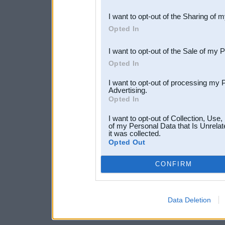
also be disclosed by us to 
I want to opt-out of the Sharing of 
Downstream Participants
th
Opted In
third parties.
I want to opt-out of the Sale of my 
Opted In
I want to opt-out of processing my 
Advertising.
Opted In
I want to opt-out of Collection, Use
of my Personal Data that Is Unrelat
it was collected.
Opted Out
CONFIRM
Data Deletion