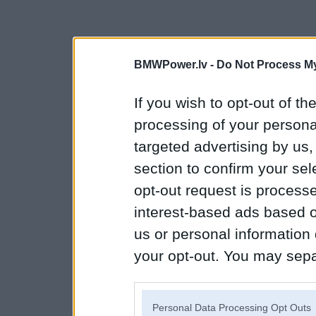
BMWPower.lv -
Do Not Process My
If you wish to opt-out of the
processing of your personal
targeted advertising by us
section to confirm your sel
opt-out request is proces
interest-based ads based o
us or personal information d
your opt-out. You may separ
disclosure of your personal
IAB’s list of downstream pa
Personal Data Processing Opt Outs