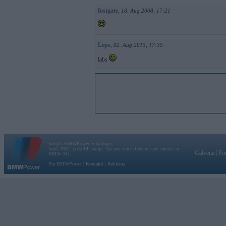
fostgate
,
18. Aug 2008, 17:21
Leps
,
02. Aug 2013, 17:35
labs
Vortāls BMWPower.lv darbojas
kopš 2002. gada 14. maija. Tas nav auto klubs un nav saistīts ar
Galvena
|
Fo
BMW AG.
Par BMWPower
|
Kontakti
|
Reklāma